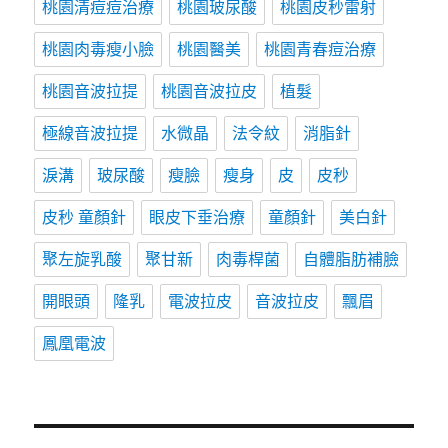
桃園清痘痘治療
桃園玻尿酸
桃園皮秒雷射
桃園肉毒瘦小臉
桃園醫美
桃園青春痘治療
桃園音波拉提
桃園音波拉皮
植髮
極線音波拉提
水微晶
法令紋
消脂針
淚溝
玻尿酸
瘦臉
瘦身
皮
皮秒
皮秒 童顏針
眼皮下垂治療
童顏針
美白針
聚左旋乳酸
聚甘新
肉毒桿菌
自體脂肪補臉
開眼頭
隆乳
電波拉皮
音波拉皮
飄眉
鳳凰電波