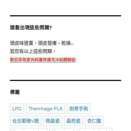
關
鍵
字:
頭髮出現這些問題?
頭皮味道重、頭皮發癢、乾燥..
若您有以上這些問題，
歡迎索取麼尚純薑修護洗沐組體驗組
標籤
LPG
Thermage FLX
削骨手術
台北緊緻V臉
微晶瓷
晶亮瓷
杏仁酸