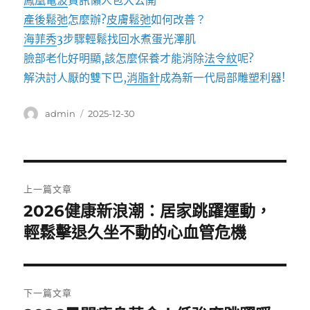
鳳凰電波
資訊懶人包大公開
產後鬆弛
怎麼辦?
皮膚鬆弛
如何改善？
海菲秀
3步驟輕鬆找回水煮蛋光澤肌
臉部老化好明顯,該怎麼保養才能消除
法令紋
呢?
解決討人厭的雙下巴,
消脂針
成為新一代局部雕塑利器!
作
發
admin
2025-12-30
者
佈
日
期:
文
上一篇文章
章
2026健康新浪潮：居家跳躍運動，
上
一
輕鬆擊退久坐不動的心血管危機
導
篇
覽
文
章:
下一篇文章