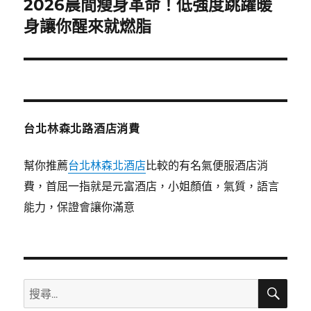
2026晨間瘦身革命！低強度跳躍暖
下
一
身讓你醒來就燃脂
篇
文
章:
台北林森北路酒店消費
幫你推薦
台北林森北酒店
比較的有名氣便服酒店消
費，首屈一指就是元富酒店，小姐顏值，氣質，語言
能力，保證會讓你滿意
搜
搜
尋
尋