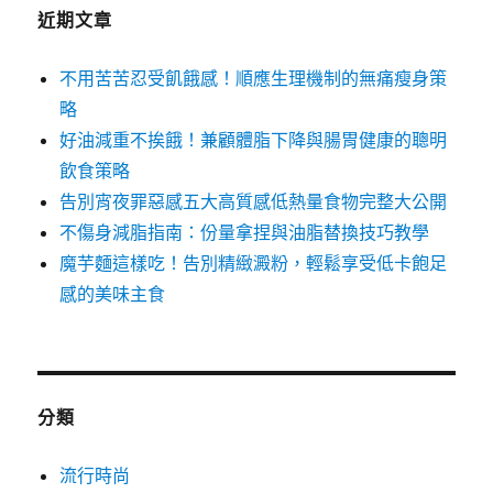
近期文章
不用苦苦忍受飢餓感！順應生理機制的無痛瘦身策
略
好油減重不挨餓！兼顧體脂下降與腸胃健康的聰明
飲食策略
告別宵夜罪惡感五大高質感低熱量食物完整大公開
不傷身減脂指南：份量拿捏與油脂替換技巧教學
魔芋麵這樣吃！告別精緻澱粉，輕鬆享受低卡飽足
感的美味主食
分類
流行時尚