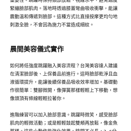
重要性。跳躍時保持頸部放鬆、視線水平，避免過度
緊繃臉部肌肉。落地時透過膝蓋彎曲吸收衝擊，能讓
震動溫和傳遞到臉部。這種方式比直接按摩更均勻地
刺激全臉，不會因為施力不當造成細紋。
晨間美容儀式實作
如何將低強度跳躍融入美容流程？台灣美容達人建議
在清潔臉部後、上保養品前進行。這時臉部乾淨且血
液循環提升，能讓後續保養品吸收效率增加。基礎動
作很簡單：雙腳微開，像彈簧那樣輕輕上下移動，想
像頭頂有條線輕輕拉著你。
進階練習可以加入臉部意識。跳躍時微笑，感受臉部
肌肉的輕微活動；或是輕輕鼓起雙頰再放鬆，像金魚