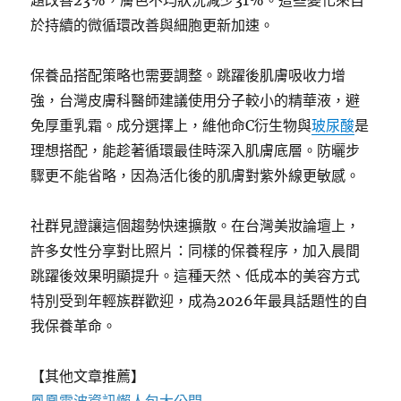
題改善23%，膚色不均狀況減少31%。這些變化來自
於持續的微循環改善與細胞更新加速。
保養品搭配策略也需要調整。跳躍後肌膚吸收力增
強，台灣皮膚科醫師建議使用分子較小的精華液，避
免厚重乳霜。成分選擇上，維他命C衍生物與
玻尿酸
是
理想搭配，能趁著循環最佳時深入肌膚底層。防曬步
驟更不能省略，因為活化後的肌膚對紫外線更敏感。
社群見證讓這個趨勢快速擴散。在台灣美妝論壇上，
許多女性分享對比照片：同樣的保養程序，加入晨間
跳躍後效果明顯提升。這種天然、低成本的美容方式
特別受到年輕族群歡迎，成為2026年最具話題性的自
我保養革命。
【其他文章推薦】