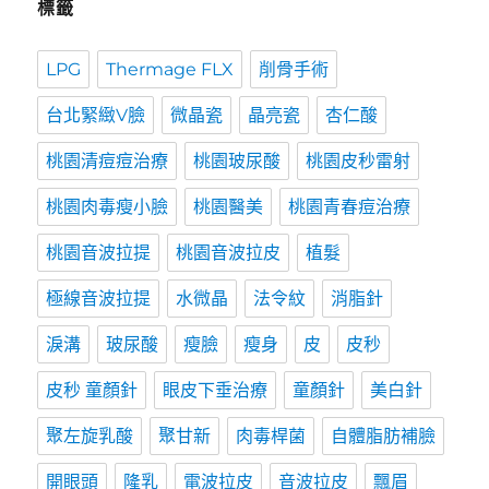
標籤
LPG
Thermage FLX
削骨手術
台北緊緻V臉
微晶瓷
晶亮瓷
杏仁酸
桃園清痘痘治療
桃園玻尿酸
桃園皮秒雷射
桃園肉毒瘦小臉
桃園醫美
桃園青春痘治療
桃園音波拉提
桃園音波拉皮
植髮
極線音波拉提
水微晶
法令紋
消脂針
淚溝
玻尿酸
瘦臉
瘦身
皮
皮秒
皮秒 童顏針
眼皮下垂治療
童顏針
美白針
聚左旋乳酸
聚甘新
肉毒桿菌
自體脂肪補臉
開眼頭
隆乳
電波拉皮
音波拉皮
飄眉