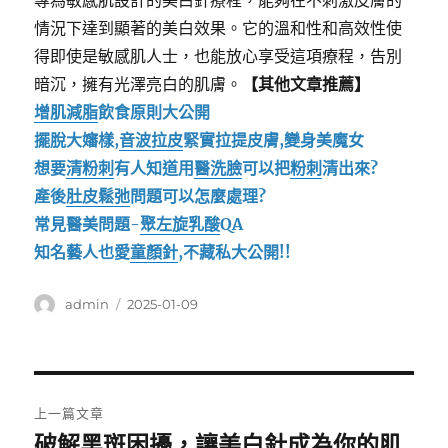
專為敏感肌設計的美白針療程，能夠在不刺激皮膚的
情況下達到顯著的美白效果。它的溫和性和高效性使
得即使是敏感肌人士，也能放心享受這項療程，告別
暗沉，擁有光澤亮白的肌膚。
【其他文章推薦】
增肌減脂
飲食原則大公開
擺脫大嬸樣,
音波拉皮
緊實拉提皮膚,變身美魔女
想要
清粉刺
有人知道用
醫洗臉
可以把
粉刺
清出來?
產後
肚皮鬆弛
問題可以怎麼處理?
常見醫美問題-
聚左旋乳酸
QA
知名藝人也愛
童顏針
,不藏私大公開!!
作
發
admin
2025-01-09
者
佈
日
期:
文
上一篇文章
章
破解黑斑困擾，讓美白針成為你的肌
上