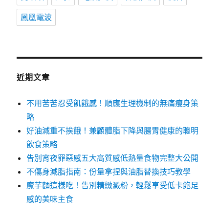
鳳凰電波
近期文章
不用苦苦忍受飢餓感！順應生理機制的無痛瘦身策
略
好油減重不挨餓！兼顧體脂下降與腸胃健康的聰明
飲食策略
告別宵夜罪惡感五大高質感低熱量食物完整大公開
不傷身減脂指南：份量拿捏與油脂替換技巧教學
魔芋麵這樣吃！告別精緻澱粉，輕鬆享受低卡飽足
感的美味主食