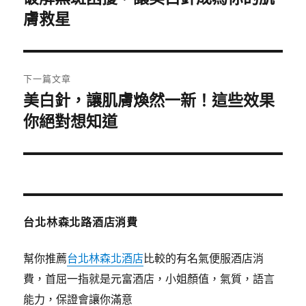
一
膚救星
導
篇
覽
文
章:
下一篇文章
美白針，讓肌膚煥然一新！這些效果
下
一
你絕對想知道
篇
文
章:
台北林森北路酒店消費
幫你推薦
台北林森北酒店
比較的有名氣便服酒店消
費，首屈一指就是元富酒店，小姐顏值，氣質，語言
能力，保證會讓你滿意