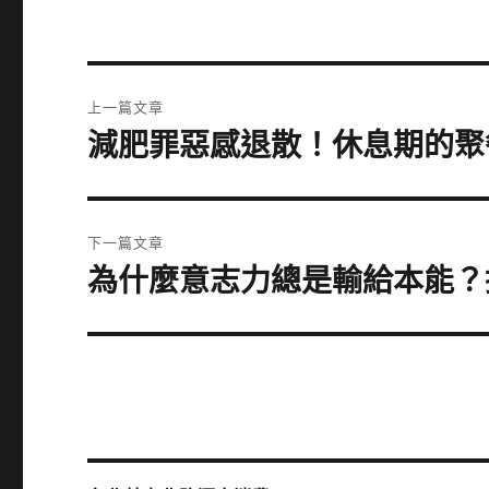
文
上一篇文章
章
減肥罪惡感退散！休息期的聚
上
一
導
篇
覽
文
下一篇文章
章:
為什麼意志力總是輸給本能？
下
一
篇
文
章: