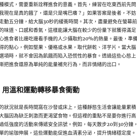
種模式，需要重新詮釋進食的意義。首先，練習在吃東西前先問
我現在是真的餓了，還是只是嘴巴癢？」如果答案是後者，不妨
走動五分鐘，給大腦30秒的緩衝時間。其次，盡量避免在螢幕前
的味道、口感和香氣，這樣能讓大腦在較少的份量下就獲得滿足
心進食者比邊吃邊看手機的人少攝取約20%的熱量。最後，準
得的點心，例如堅果、優格或水果，取代餅乾、洋芋片。當大腦
選項時，就不會因為飢餓而陷入恐慌性的暴食。透過這些心態上
漸把進食還原為單純的能量補充行為，而非情緒的出口。
：用溫和運動轉移暴食衝動
的狀況就是長時間窩在沙發或床上，這種靜態生活會讓能量累積
大腦因為缺乏刺激而更渴望食物。但這裡的重點不是要你進行高
過低強度的活動來傳遞安全訊號。例如，每天散步20到30分鐘
單的瑜珈伸展，這些運動能促進血清素分泌，提升情緒穩定度。