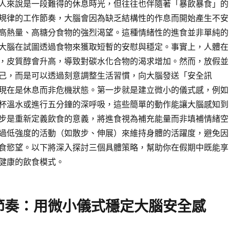
人來說是一段難得的休息時光，但往往也伴隨著「暴飲暴食」的
規律的工作節奏，大腦會因為缺乏結構性的作息而開始產生不安
高熱量、高糖分食物的強烈渴望。這種情緒性的進食並非單純的
大腦在試圖透過食物來獲取短暫的安慰與穩定。事實上，人體在
，皮質醇會升高，導致對碳水化合物的渴求增加。然而，放假並
己，而是可以透過刻意調整生活習慣，向大腦發送「安全訊
現在是休息而非危機狀態。第一步就是建立微小的儀式感，例如
杯溫水或進行五分鐘的深呼吸，這些簡單的動作能讓大腦感知到
步是重新定義飲食的意義，將進食視為補充能量而非填補情緒空
過低強度的活動（如散步、伸展）來維持身體的活躍度，避免因
食慾望。以下將深入探討三個具體策略，幫助你在假期中既能享
健康的飲食模式。
節奏：用微小儀式穩定大腦安全感