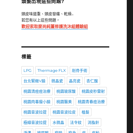
頭髮出現這些問題?
頭皮味道重、頭皮發癢、乾燥..
若您有以上這些問題，
歡迎索取麼尚純薑修護洗沐組體驗組
標籤
LPG
Thermage FLX
削骨手術
台北緊緻V臉
微晶瓷
晶亮瓷
杏仁酸
桃園清痘痘治療
桃園玻尿酸
桃園皮秒雷射
桃園肉毒瘦小臉
桃園醫美
桃園青春痘治療
桃園音波拉提
桃園音波拉皮
植髮
極線音波拉提
水微晶
法令紋
消脂針
淚溝
玻尿酸
瘦臉
瘦身
皮
皮秒