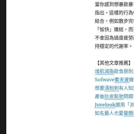
當你感到想暴飲暴
指出，這樣的行為
結合，例如散步完
「愉快」連結，而
不會因為過度疲勞
持穩定的代謝率。
【其他文章推薦】
增肌減脂
飲食原則
Sofwave
索夫波
擁
想要
清粉刺
有人知
產後
肚皮鬆弛
問題
Juvelook
選用「
知名藝人也愛
童顏