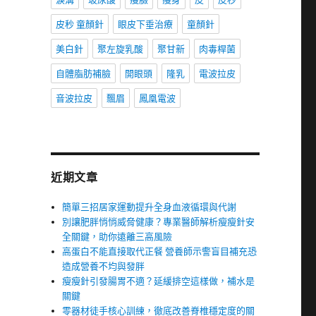
皮秒 童顏針
眼皮下垂治療
童顏針
美白針
聚左旋乳酸
聚甘新
肉毒桿菌
自體脂肪補臉
開眼頭
隆乳
電波拉皮
音波拉皮
飄眉
鳳凰電波
近期文章
簡單三招居家運動提升全身血液循環與代謝
別讓肥胖悄悄威脅健康？專業醫師解析瘦瘦針安
全關鍵，助你遠離三高風險
高蛋白不能直接取代正餐 營養師示警盲目補充恐
造成營養不均與發胖
瘦瘦針引發腸胃不適？延緩排空這樣做，補水是
關鍵
零器材徒手核心訓練，徹底改善脊椎穩定度的關