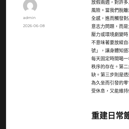
放假兩週，對許多
風險。當我們脫離
作
admin
全感，進而觸發對
者
發
2026-06-08
意志力問題，而是
佈
壓力或環境劇變時
日
不意味著要放縱自
期:
號」，讓身體知道
每天固定時間喝一
秩序的存在。第二
缺。第三步則是透
為久坐而引發的零
受休息，又能維持
重建日常