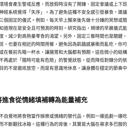
環境會產生警戒反應，而放假時沒有了鬧鐘、固定會議或上下班
神經系統覺得「失序」。為了避免這種不安全感引發暴食，建議
三個固定的儀式。例如，每天早上醒來後先做十分鐘的冥想或簡
知道現在是安全且可預測的時刻。研究指出，規律的早晨儀式能
度，減少對高熱量零食的渴望。另外，固定三餐時間也是關鍵，
班，也要在相近的時間用餐，避免因為飢餓感暴衝而亂吃。你可
或在餐前先喝一杯水，讓腸胃和大腦都有預期。這些微小的結構
不再處於「隨時可能有危險」的警覺狀態，從而降低對糖分的依
目的不是徹底放空，而是有意識地休息，讓身體在穩定的節奏中
將進食從情緒填補轉為能量補充
不自覺地將食物當作娛樂或情緒的替代品，例如一邊追劇一邊吃
而不斷翻找冰箱。這種行為的背後，其實是大腦在尋求多巴胺的