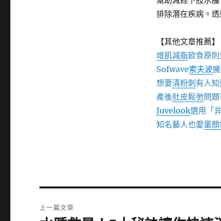
幫助減輕下肢水腫
排除潛在疾病。透
【其他文章推薦】
增肌減脂
飲食原則
Sofwave
索夫波
擁
想要
清粉刺
有人知
產後
肚皮鬆弛
問題
Juvelook
選用「
知名藝人也愛
童顏
文
上一篇文章
章