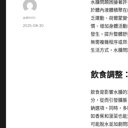
水腫問題困擾著許
於體內液體積聚在
作
admin
乏運動、荷爾蒙變
者
發
2025-08-30
慣、增加身體活動
佈
發生，提升整體舒
日
無需複雜程序或昂
期:
生活方式，水腫問
飲食調整
飲食是影響水腫的
分，從而引發腫脹
鈉選項。同時，多
如香蕉和菠菜也能
可能脫水並加劇問