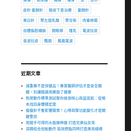
皮秒 童顏針
眼皮下垂治療
童顏針
美白針
聚左旋乳酸
聚甘新
肉毒桿菌
自體脂肪補臉
開眼頭
隆乳
電波拉皮
音波拉皮
飄眉
鳳凰電波
近期文章
減重藥不是保健品！專業醫師評估才是安全關
鍵，別讓錯誤用藥毀了健康
熊爬動作標準測試幫你檢測核心與盆底肌：從根
本找回身體穩定度
瘦瘦針不隻影響腸胃！心悸與腎功能變化才是關
鍵警訊
用隨手可得的水瓶做伸展 打造完美仙女背
深蹲結合划船動作 高效燃脂同時打造美背線條