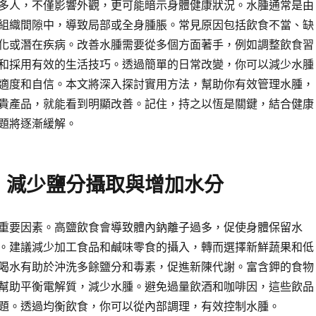
多人，不僅影響外觀，更可能暗示身體健康狀況。水腫通常是由
組織間隙中，導致局部或全身腫脹。常見原因包括飲食不當、缺
化或潛在疾病。改善水腫需要從多個方面著手，例如調整飲食習
和採用有效的生活技巧。透過簡單的日常改變，你可以減少水腫
適度和自信。本文將深入探討實用方法，幫助你有效管理水腫，
貴產品，就能看到明顯改善。記住，持之以恆是關鍵，結合健康
題將逐漸緩解。
：減少鹽分攝取與增加水分
重要因素。高鹽飲食會導致體內鈉離子過多，促使身體保留水
。建議減少加工食品和鹹味零食的攝入，轉而選擇新鮮蔬果和低
喝水有助於沖洗多餘鹽分和毒素，促進新陳代謝。富含鉀的食物
幫助平衡電解質，減少水腫。避免過量飲酒和咖啡因，這些飲品
題。透過均衡飲食，你可以從內部調理，有效控制水腫。