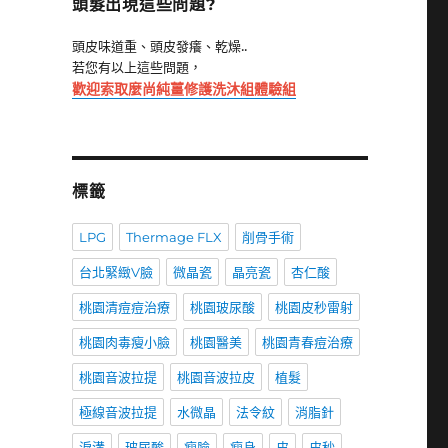
頭髮出現這些問題?
頭皮味道重、頭皮發癢、乾燥..
若您有以上這些問題，
歡迎索取麼尚純薑修護洗沐組體驗組
標籤
LPG
Thermage FLX
削骨手術
台北緊緻V臉
微晶瓷
晶亮瓷
杏仁酸
桃園清痘痘治療
桃園玻尿酸
桃園皮秒雷射
桃園肉毒瘦小臉
桃園醫美
桃園青春痘治療
桃園音波拉提
桃園音波拉皮
植髮
極線音波拉提
水微晶
法令紋
消脂針
淚溝
玻尿酸
瘦臉
瘦身
皮
皮秒