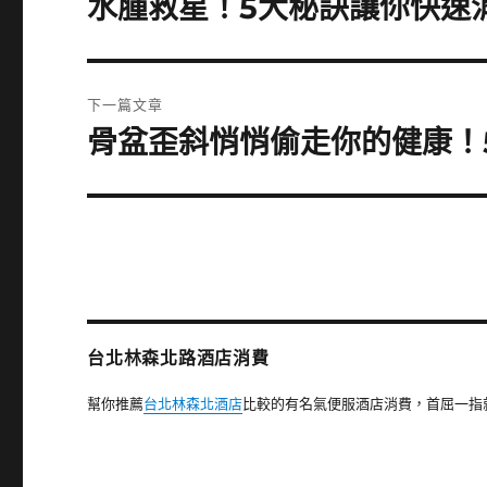
水腫救星！5大秘訣讓你快速
上
一
導
篇
覽
文
下一篇文章
章:
骨盆歪斜悄悄偷走你的健康！
下
一
篇
文
章:
台北林森北路酒店消費
幫你推薦
台北林森北酒店
比較的有名氣便服酒店消費，首屈一指