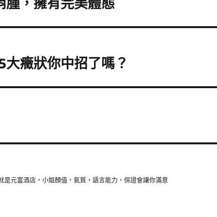
消腫，擁有完美體態
5大癥狀你中招了嗎？
就是元富酒店，小姐顏值，氣質，語言能力，保證會讓你滿意