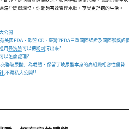
。此外，定期檢查健康狀況，如有持續嚴重水腫，應諮詢醫生以
過這些簡單調整，你能夠有效管理水腫，享受更舒適的生活。
大公開
有美國FDA、歐盟 CE、臺灣TFDA三重國際認證及國際獲獎評
道用
醫洗臉
可以把
粉刺
清出來?
可以怎麼處理?
非交聯玻尿酸」為載體，保留了玻尿酸本身的高組織相容性優勢
針
,不藏私大公開!!