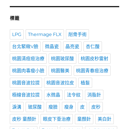
標籤
LPG
Thermage FLX
削骨手術
台北緊緻V臉
微晶瓷
晶亮瓷
杏仁酸
桃園清痘痘治療
桃園玻尿酸
桃園皮秒雷射
桃園肉毒瘦小臉
桃園醫美
桃園青春痘治療
桃園音波拉提
桃園音波拉皮
植髮
極線音波拉提
水微晶
法令紋
消脂針
淚溝
玻尿酸
瘦臉
瘦身
皮
皮秒
皮秒 童顏針
眼皮下垂治療
童顏針
美白針