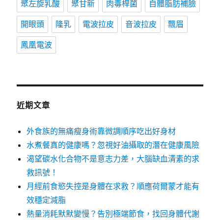
聚左旋乳酸
聚甘新
肉毒桿菌
自體脂肪補臉
開眼頭
隆乳
電波拉皮
音波拉皮
飄眉
鳳凰電波
近期文章
外食族的無痛瘦身術靠微調順序吃出好身材
水煮餐真的健康嗎？忽視好油攝取的潛在健康風險
渴望碳水化合物不是意志力差，大腦缺血清素的求
救訊號！
月經前食慾失控是身體在求救？順應荷爾蒙才能有
效穩定減脂
熱量消耗默默變慢？告別極端節食，找回身體代謝