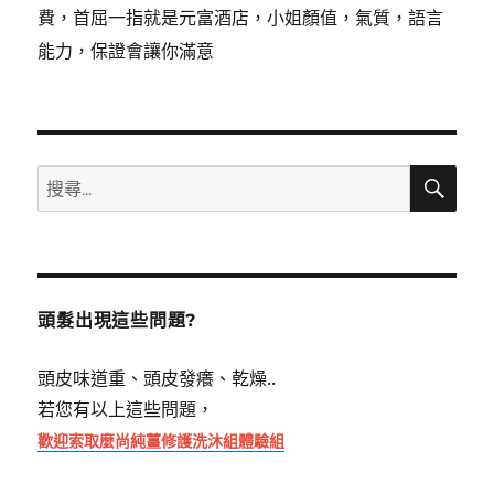
費，首屈一指就是元富酒店，小姐顏值，氣質，語言
能力，保證會讓你滿意
搜
搜
尋
尋
關
鍵
字:
頭髮出現這些問題?
頭皮味道重、頭皮發癢、乾燥..
若您有以上這些問題，
歡迎索取麼尚純薑修護洗沐組體驗組