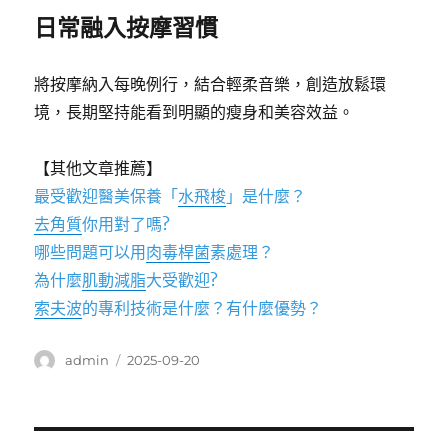
日常融入按摩習慣
將按摩納入每晚例行，結合輕柔音樂，創造放鬆環
境，長期堅持能看到明顯的瘦身和美容效益。
【其他文章推薦】
最受歡迎醫美保養「
水飛梭
」是什麼？
去角質
你用對了嗎?
哪些問題可以用
肉毒桿菌
素處理？
為什麼
肌動減脂
大受歡迎?
索夫波
的專利技術是什麼？有什麼優勢？
作
發
admin
2025-09-20
者
佈
日
期: