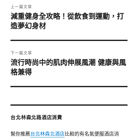
文
上一篇文章
章
減重健身全攻略！從飲食到運動，打
上
一
造夢幻身材
導
篇
覽
文
章:
下一篇文章
流行時尚中的肌肉伸展風潮 健康與風
下
一
格兼得
篇
文
章:
台北林森北路酒店消費
幫你推薦
台北林森北酒店
比較的有名氣便服酒店消