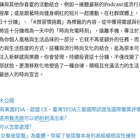
鍊與其他你喜愛的活動結合，例如一邊聽最新的Podcast或流行
按摩；或是跟著時尚健身網紅的短片一起運動。在社群媒體上，
日十分鐘」、「#微習慣挑戰」為標籤的內容，從中獲得靈感與
將這十分鐘視為一天中的「時尚充電時刻」，遠離手機，專注於
為你個人風格與生活品味的一部分，它就不再是額外的任務，而
力與生活態度的方式。這種與流行時尚文化的結合，能為原本可
注入新鮮感與樂趣。你會發現，持續投資這十分鐘，不僅改變了
部狀態，更潛移默化地塑造了一種自律、積極且充滿活力的生活
最迷人的時尚宣言。
大公開
有美國FDA、歐盟 CE、臺灣TFDA三重國際認證及國際獲獎評
道用
醫洗臉
可以把
粉刺
清出來?
可以怎麼處理?
非交聯玻尿酸」為載體，保留了玻尿酸本身的高組織相容性優勢