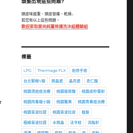
頭髮出現這些問題?
頭皮味道重、頭皮發癢、乾燥..
若您有以上這些問題，
歡迎索取麼尚純薑修護洗沐組體驗組
標籤
LPG
Thermage FLX
削骨手術
台北緊緻V臉
微晶瓷
晶亮瓷
杏仁酸
桃園清痘痘治療
桃園玻尿酸
桃園皮秒雷射
r
桃園肉毒瘦小臉
桃園醫美
桃園青春痘治療
桃園音波拉提
桃園音波拉皮
植髮
極線音波拉提
水微晶
法令紋
消脂針
淚溝
玻尿酸
瘦臉
瘦身
皮
皮秒