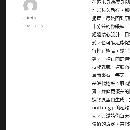
在追求身體瘦身與
計畫長久執行。那
作
admin
擱置，最終回到原
者
發
2026-01-13
十分鐘的微鍛鍊，
佈
經過精心設計、目
日
式，也可能是能促
期:
行性」極高，幾乎
鐘，一種正向的慣
得成就感，這股微
層面來看，每天十
基礎代謝率。肌肉
實、線條更優美的
進膠原蛋白生成，
nothing」
切，只邀請你每天
價值的肯定。當微