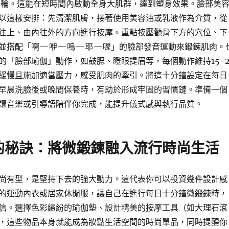
兩輪。這能在短時間內啟動全身大肌群，達到塑身效果。臉部美
以這樣安排：先清潔肌膚，接著使用美容油或乳液作為介質，從
往上、由內往外的方向進行按摩。重點按壓顴骨下方的穴位、下
並搭配「啊—咿—嗚—耶—喔」的臉部發音運動來鍛鍊肌肉。
的「臉部瑜伽」動作，如鼓腮、瞪眼提眉等，每個動作維持15-2
緩慢且施加適當壓力，感受肌肉的牽引。將這十分鐘設定在每日
早晨洗臉後或晚間保養時，有助於形成牢固的習慣鏈。準備一個
讓音樂或引導語陪伴你完成，能提升儀式感與執行品質。
的秘訣：將微鍛鍊融入流行時尚生活
尚有型，是堅持下去的強大動力。這代表你可以投資幾件設計感
的運動內衣或居家休閒服，讓自己在進行每日十分鐘微鍛鍊時，
信。選擇色彩繽紛的瑜伽墊、設計精美的按摩工具（如大理石滾
，這些物品本身就能成為妝點生活空間的時尚單品，同時提醒你