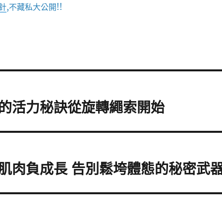
針
,不藏私大公開!!
的活力秘訣從旋轉繩索開始
肌肉負成長 告別鬆垮體態的秘密武