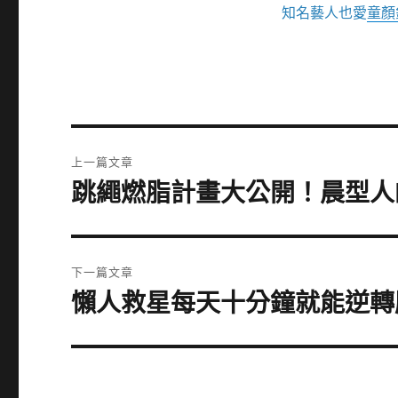
知名藝人也愛
童顏
文
上一篇文章
章
跳繩燃脂計畫大公開！晨型人
上
一
導
篇
覽
文
下一篇文章
章:
懶人救星每天十分鐘就能逆轉
下
一
篇
文