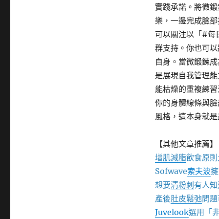
實踐承諾。將微鍛
樂，一邊完成臉部
可以關注以「#每
群支持。你也可以
自身。當微鍛鍊成
是展現自我管理能
能枯燥的重複練習
你的身體線條與臉
風格，這本身就是
【其他文章推薦】
增肌減脂
飲食原則
Sofwave
索夫波
擁
想要
清粉刺
有人知
產後
肚皮鬆弛
問題
Juvelook
選用「