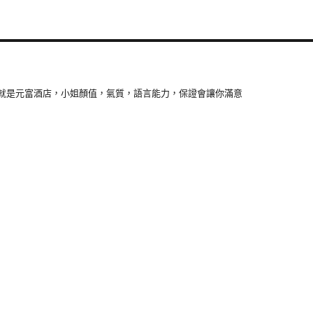
就是元富酒店，小姐顏值，氣質，語言能力，保證會讓你滿意