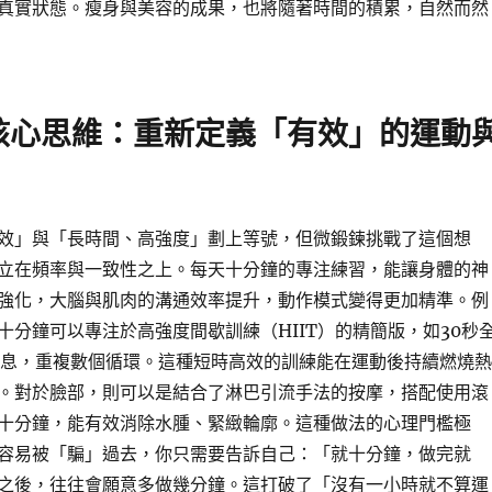
真實狀態。瘦身與美容的成果，也將隨著時間的積累，自然而然
核心思維：重新定義「有效」的運動
效」與「長時間、高強度」劃上等號，但微鍛鍊挑戰了這個想
立在頻率與一致性之上。每天十分鐘的專注練習，能讓身體的神
強化，大腦與肌肉的溝通效率提升，動作模式變得更加精準。例
十分鐘可以專注於高強度間歇訓練（HIIT）的精簡版，如30秒
休息，重複數個循環。這種短時高效的訓練能在運動後持續燃燒熱
。對於臉部，則可以是結合了淋巴引流手法的按摩，搭配使用滾
十分鐘，能有效消除水腫、緊緻輪廓。這種做法的心理門檻極
容易被「騙」過去，你只需要告訴自己：「就十分鐘，做完就
之後，往往會願意多做幾分鐘。這打破了「沒有一小時就不算運