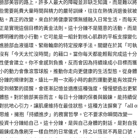
臉部美容的路上，許多人最大的障礙並非缺乏知識，而是難以將
些需要耗費大量時間與精力的嚴苛訓練，往往在熱情消退後就被
點。真正的改變，來自於將健康習慣無縫融入日常生活，而每天
正是實現這個目標的黃金法則。這十分鐘不是隨意的活動，而是
標明確的微小行動。它可能是一組針對核心肌群的平板支撐變化
進臉部血液循環、緊緻輪廓的特定按摩手法。關鍵在於其「可執
沒有「今天太忙沒時間」的藉口。當你每天都能輕鬆完成這十分
性便會建立。你不會感到負擔，反而會因為持續達成小目標而獲
小的動力會像滾雪球般，推動你走向更健康的生活型態。從身體
分鐘的規律刺激，遠比一周一次兩小時的劇烈運動更能有效提升
受到頻繁的提醒，會逐漸記憶並適應這種強度，慢慢塑造出更緊
體態。對於臉部美容而言，每日十分鐘的保養與鍛鍊，能持續促
對抗地心引力，讓肌膚維持在最佳狀態。這種方法摒棄了「all o
的極端思維，擁抱「持續進步」的務實哲學。它不要求你瞬間改變一
投資十分鐘給自己。這十分鐘，是與自己身體的對話，是對自我
鍛鍊成為像刷牙一樣自然的日常儀式，持之以恆就不再是口號，