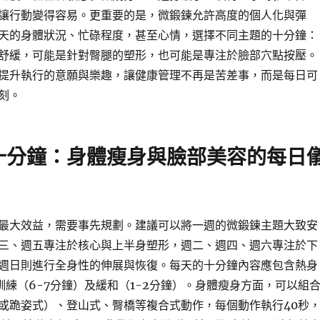
讓行動變得容易。更重要的是，微鍛鍊允許高度的個人化與彈
天的身體狀況、忙碌程度，甚至心情，選擇不同主題的十分鐘：
舒緩，可能是針對臀腿的塑形，也可能是專注於臉部穴點按壓。
提升執行的意願與樂趣，讓健康管理不再是苦差事，而是每日可
刻。
十分鐘：身體瘦身與臉部美容的每日
最大效益，需要事先規劃。建議可以將一週的微鍛鍊主題大致安
三、週五專注於核心與上半身塑形，週二、週四、週六專注於下
週日則進行全身性的伸展與恢復。每天的十分鐘內容應包含熱身
訓練（6-7分鐘）及緩和（1-2分鐘）。身體瘦身方面，可以組
或跪姿式）、登山式、臀橋等複合式動作，每個動作執行40秒