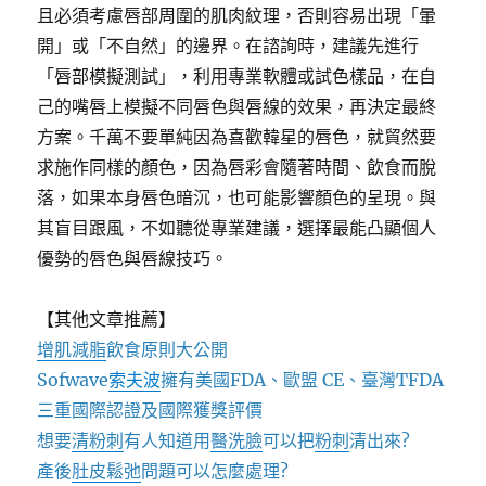
且必須考慮唇部周圍的肌肉紋理，否則容易出現「暈
開」或「不自然」的邊界。在諮詢時，建議先進行
「唇部模擬測試」，利用專業軟體或試色樣品，在自
己的嘴唇上模擬不同唇色與唇線的效果，再決定最終
方案。千萬不要單純因為喜歡韓星的唇色，就貿然要
求施作同樣的顏色，因為唇彩會隨著時間、飲食而脫
落，如果本身唇色暗沉，也可能影響顏色的呈現。與
其盲目跟風，不如聽從專業建議，選擇最能凸顯個人
優勢的唇色與唇線技巧。
【其他文章推薦】
增肌減脂
飲食原則大公開
Sofwave
索夫波
擁有美國FDA、歐盟 CE、臺灣TFDA
三重國際認證及國際獲獎評價
想要
清粉刺
有人知道用
醫洗臉
可以把
粉刺
清出來?
產後
肚皮鬆弛
問題可以怎麼處理?