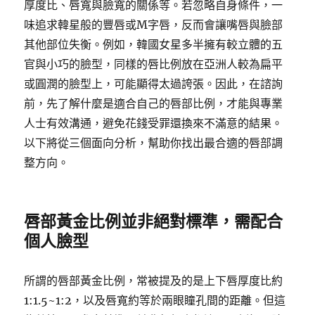
厚度比、唇寬與臉寬的關係等。若忽略自身條件，一
味追求韓星般的豐唇或M字唇，反而會讓嘴唇與臉部
其他部位失衡。例如，韓國女星多半擁有較立體的五
官與小巧的臉型，同樣的唇比例放在亞洲人較為扁平
或圓潤的臉型上，可能顯得太過誇張。因此，在諮詢
前，先了解什麼是適合自己的唇部比例，才能與專業
人士有效溝通，避免花錢受罪還換來不滿意的結果。
以下將從三個面向分析，幫助你找出最合適的唇部調
整方向。
唇部黃金比例並非絕對標準，需配合
個人臉型
所謂的唇部黃金比例，常被提及的是上下唇厚度比約
1:1.5~1:2，以及唇寬約等於兩眼瞳孔間的距離。但這