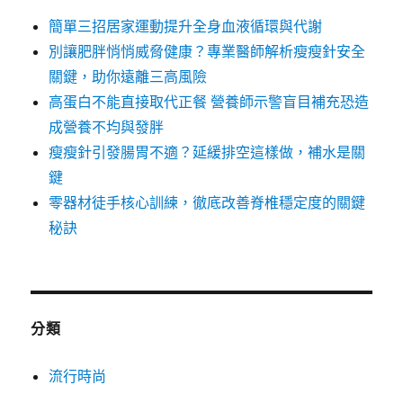
簡單三招居家運動提升全身血液循環與代謝
別讓肥胖悄悄威脅健康？專業醫師解析瘦瘦針安全
關鍵，助你遠離三高風險
高蛋白不能直接取代正餐 營養師示警盲目補充恐造
成營養不均與發胖
瘦瘦針引發腸胃不適？延緩排空這樣做，補水是關
鍵
零器材徒手核心訓練，徹底改善脊椎穩定度的關鍵
秘訣
分類
流行時尚