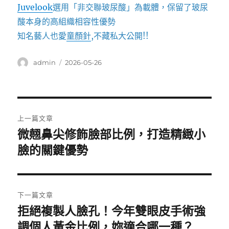
Juvelook
選用「非交聯玻尿酸」為載體，保留了玻尿
酸本身的高組織相容性優勢
知名藝人也愛
童顏針
,不藏私大公開!!
作
發
admin
2026-05-26
者
佈
日
期:
文
上一篇文章
章
微翹鼻尖修飾臉部比例，打造精緻小
上
一
臉的關鍵優勢
導
篇
覽
文
章:
下一篇文章
拒絕複製人臉孔！今年雙眼皮手術強
下
一
調個人黃金比例，妳適合哪一種？