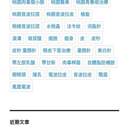
桃園肉毒瘦小臉
桃園醫美
桃園青春痘治療
桃園音波拉提
桃園音波拉皮
植髮
極線音波拉提
水微晶
法令紋
消脂針
淚溝
玻尿酸
瘦臉
瘦身
皮
皮秒
皮秒 童顏針
眼皮下垂治療
童顏針
美白針
聚左旋乳酸
聚甘新
肉毒桿菌
自體脂肪補臉
開眼頭
隆乳
電波拉皮
音波拉皮
飄眉
鳳凰電波
近期文章