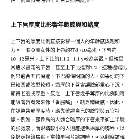
性，例如微笑時唇型是否會扭曲變形。
上下唇厚度比影響年齡感與和諧度
上下唇的厚度比例直接影響一個人的年齡感與親和
力。一般亞洲女性的上唇約在8~10毫米，下唇約
10~12毫米，上下比約1:1.2~1:1.5較為美觀。但韓星
常追求豐滿的下唇，甚至上下比達到1:2，這種極端比
例只適合五官深邃、下巴線條明顯的人。如果你的下
巴較圓或臉型較短，過厚的下唇會讓臉部重心下沉，
顯得老氣或厚重。反之，上下唇幾乎等厚的比例則可
能讓嘴唇看起來像「香腸嘴」，缺乏精緻感。因此，
在調整唇部厚度時，應先確認自己的臉型與五官特
徵。例如，顴骨高的人適合略厚的下唇來平衡上半臉
的強勢感；而眼睛較小的人則應避免過厚的嘴唇，以
免搶走視線焦點。拿韓星照片諮詢時，可以觀察該韓