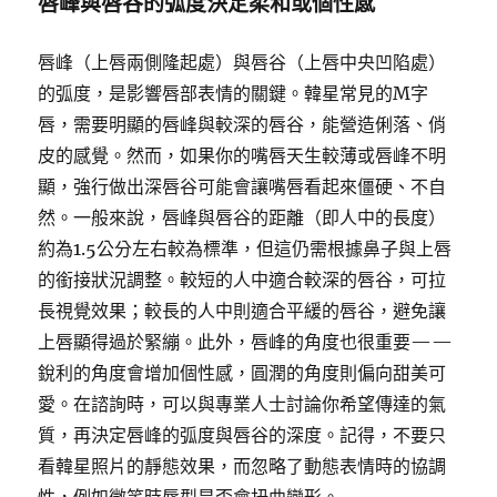
唇峰與唇谷的弧度決定柔和或個性感
唇峰（上唇兩側隆起處）與唇谷（上唇中央凹陷處）
的弧度，是影響唇部表情的關鍵。韓星常見的M字
唇，需要明顯的唇峰與較深的唇谷，能營造俐落、俏
皮的感覺。然而，如果你的嘴唇天生較薄或唇峰不明
顯，強行做出深唇谷可能會讓嘴唇看起來僵硬、不自
然。一般來說，唇峰與唇谷的距離（即人中的長度）
約為1.5公分左右較為標準，但這仍需根據鼻子與上唇
的銜接狀況調整。較短的人中適合較深的唇谷，可拉
長視覺效果；較長的人中則適合平緩的唇谷，避免讓
上唇顯得過於緊繃。此外，唇峰的角度也很重要——
銳利的角度會增加個性感，圓潤的角度則偏向甜美可
愛。在諮詢時，可以與專業人士討論你希望傳達的氣
質，再決定唇峰的弧度與唇谷的深度。記得，不要只
看韓星照片的靜態效果，而忽略了動態表情時的協調