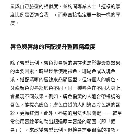
星與自己臉型的相似度，並詢問專業人士「這樣的厚
度比例是否適合我」，而非直接指定要一模一樣的厚
度。
唇色與唇線的搭配提升整體精緻度
除了唇型比例，唇色與唇線的選擇也是影響最終效果
的重要因素。韓星經常使用裸色、珊瑚色或玫瑰色
系，搭配清晰的唇線來凸顯唇型。但每個人的膚色、
牙齒顏色與唇部底色不同，同一種唇色在不同人身上
會呈現不同效果。例如，膚色偏黃的人適合帶橘調的
唇色，能提亮膚色；膚色白皙的人則適合冷色調的唇
彩，更顯紅潤。此外，唇線的用法也很關鍵——韓星
常使用唇線筆勾勒出超過原本唇緣的範圍（即「擴
唇」），來改變唇型比例。但擴唇需要很高的技巧，