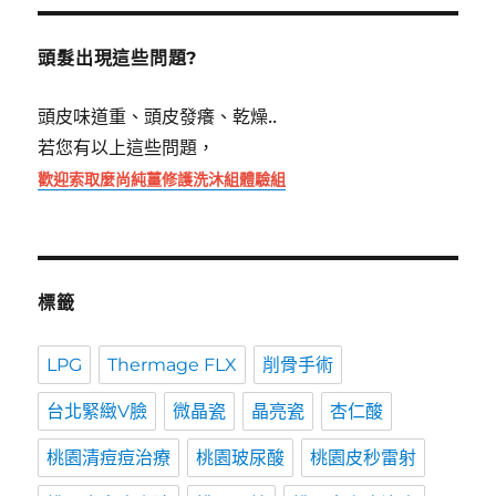
鍵
字:
頭髮出現這些問題?
頭皮味道重、頭皮發癢、乾燥..
若您有以上這些問題，
歡迎索取麼尚純薑修護洗沐組體驗組
標籤
LPG
Thermage FLX
削骨手術
台北緊緻V臉
微晶瓷
晶亮瓷
杏仁酸
桃園清痘痘治療
桃園玻尿酸
桃園皮秒雷射