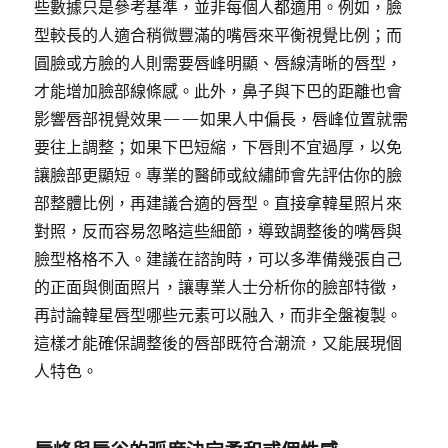
些數據只是參考基準，並非每個人都適用。例如，臉
型較長的人適合稍微豐滿的嘴唇來平衡視覺比例；而
圓臉或方臉的人則需要唇峰明顯、唇線清晰的唇型，
才能增加臉部線條感。此外，鼻子與下巴的距離也會
影響唇部視覺效果——如果人中偏長，唇峰位置就需
要往上調整；如果下巴短縮，下唇則不宜過厚，以免
讓臉部更顯短。專業的醫師或紋繡師會先評估你的臉
部整體比例，再建議合適的唇型。直接拿韓星照片來
對照，反而容易忽略這些細節，導致調整後的嘴唇與
臉型格格不入。建議在諮詢時，可以多準備幾張自己
的正面與側面照片，讓專業人士分析你的臉部特徵，
再討論韓星唇型哪些元素可以融入，而非全盤複製。
這樣才能確保調整後的唇部既符合潮流，又能展現個
人特色。