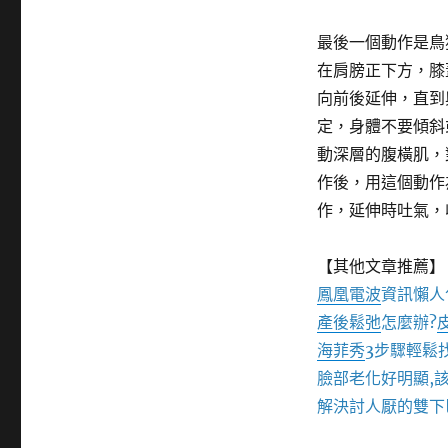
最後一個動作是鳥
在肩膀正下方，膝
向前後延伸，直到
定，身體不要傾斜
動深層的腹橫肌，
作後，用這個動作
作，延伸時吐氣，
【其他文章推薦】
鳳凰電波
資訊懶人
產後鬆弛
怎麼辦?
海菲秀
3步驟輕鬆
臉部老化好明顯,
解決討人厭的雙下