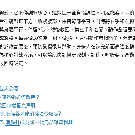
狗式，它不僅訓練核心，還能提升全身協調性。四足跪姿，手腕
蓋在髖部正下方。收緊腹部，保持背部平直。同時將右手和左腳
與身體平行，停留2秒，然後收回，換左手和右腳。動作全程要
或旋轉。每邊做10次為一組，做3組。這個動作看似簡單，但能
對於改善腰痠、預防受傷很有幫助。許多人在練完前面高強度動
為核心訓練收尾，可以讓肌肉記憶更深刻。記住，呼吸要配合動
收回時吸氣。
包大公開
皮膚鬆弛
如何改善？
找回水煮蛋光澤肌
該怎麼保養才能消除
法令紋
呢?
巴,
消脂針
成為新一代局部雕塑利器!