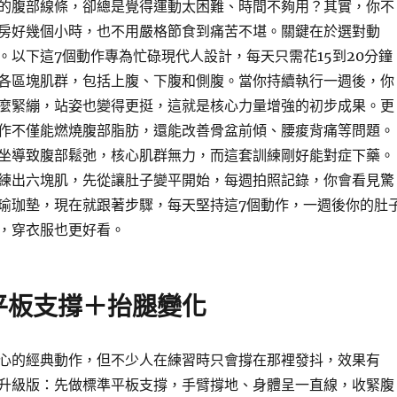
的腹部線條，卻總是覺得運動太困難、時間不夠用？其實，你不
房好幾個小時，也不用嚴格節食到痛苦不堪。關鍵在於選對動
。以下這7個動作專為忙碌現代人設計，每天只需花15到20分鐘
各區塊肌群，包括上腹、下腹和側腹。當你持續執行一週後，你
麼緊繃，站姿也變得更挺，這就是核心力量增強的初步成果。更
作不僅能燃燒腹部脂肪，還能改善骨盆前傾、腰痠背痛等問題。
坐導致腹部鬆弛，核心肌群無力，而這套訓練剛好能對症下藥。
練出六塊肌，先從讓肚子變平開始，每週拍照記錄，你會看見驚
瑜珈墊，現在就跟著步驟，每天堅持這7個動作，一週後你的肚
，穿衣服也更好看。
平板支撐＋抬腿變化
心的經典動作，但不少人在練習時只會撐在那裡發抖，效果有
升級版：先做標準平板支撐，手臂撐地、身體呈一直線，收緊腹