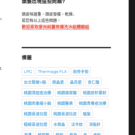
頭髮出現這些問題?
頭皮味道重、頭皮發癢、乾燥..
，
若您有以上這些問題，
歡迎索取麼尚純薑修護洗沐組體驗組
標籤
子
LPG
Thermage FLX
削骨手術
台北緊緻V臉
微晶瓷
晶亮瓷
杏仁酸
桃園清痘痘治療
桃園玻尿酸
桃園皮秒雷射
桃園肉毒瘦小臉
桃園醫美
桃園青春痘治療
桃園音波拉提
桃園音波拉皮
植髮
極線音波拉提
水微晶
法令紋
消脂針
淚溝
玻尿酸
瘦臉
瘦身
皮
皮秒