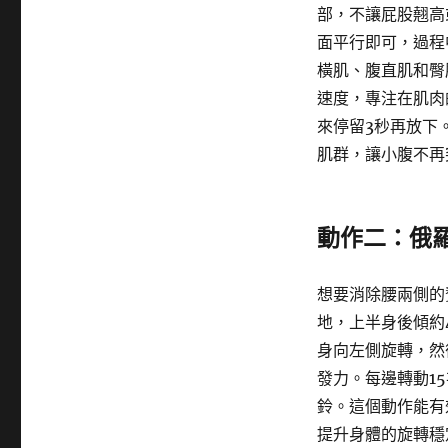
部，不讓屁股翹高
面平行即可，過程
橫肌、腹直肌和臀
速度，專注在肌肉
來停留3秒再放下
肌群，讓小腹不再
動作二：俄
想要消除腰兩側的
地，上半身後傾約
身向左側旋轉，然
發力。每邊轉動1
鈴。這個動作能有
提升身體的旋轉穩