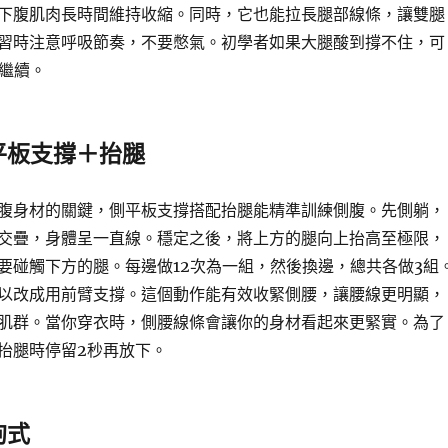
下腹肌肉長時間維持收縮。同時，它也能拉長腿部線條，讓雙腿
習時注意呼吸節奏，不要憋氣。初學者如果大腿酸到撐不住，可
再繼續。
平板支撐＋抬腿
腹身材的關鍵，側平板支撐搭配抬腿能精準訓練側腹。先側躺，
交疊，身體呈一直線。穩定之後，將上方的腿向上抬高至極限，
要碰觸下方的腿。每邊做12次為一組，然後換邊，總共各做3組
以改成用前臂支撐。這個動作能有效收緊側腰，讓腰線更明顯，
肌群。當你穿衣時，側腰線條會讓你的身材看起來更緊實。為了
抬腿時停留2秒再放下。
狗式