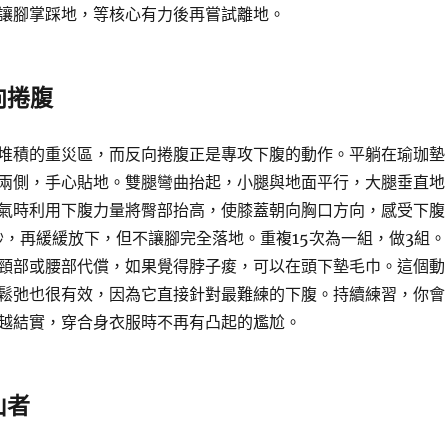
讓腳掌踩地，等核心有力後再嘗試離地。
向捲腹
堆積的重災區，而反向捲腹正是專攻下腹的動作。平躺在瑜珈墊
兩側，手心貼地。雙腿彎曲抬起，小腿與地面平行，大腿垂直地
氣時利用下腹力量將臀部抬高，使膝蓋朝向胸口方向，感受下腹
秒，再緩緩放下，但不讓腳完全落地。重複15次為一組，做3組。
頸部或腰部代償，如果覺得脖子痠，可以在頭下墊毛巾。這個動
鬆弛也很有效，因為它直接針對最難練的下腹。持續練習，你會
越結實，穿合身衣服時不再有凸起的尷尬。
山者