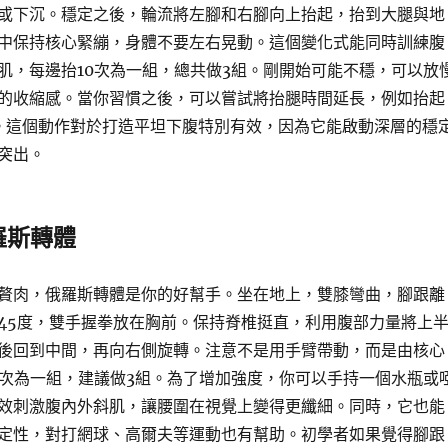
或下沉。穩定之後，輪流將左腳和右腳向上抬起，抬到大腿與地
中保持核心緊繃，身體不要左右晃動。這個變化式能同時訓練腹
肌，每邊抬10次為一組，總共做3組。剛開始可能不穩，可以放
的收縮感。當你習慣之後，可以嘗試將抬腿時間延長，例如抬起
。這個動作對於打造平坦下腹特別有效，因為它能啟動深層的穩
突出。
羅斯轉體
贅肉，俄羅斯轉體是你的好幫手。坐在地上，雙膝彎曲，腳跟離
45度，雙手握拳放在胸前。保持脊椎挺直，利用腹部力量將上
後回到中間，再向右側旋轉。注意不是用手臂帶動，而是由核心
5次為一組，建議做3組。為了增加強度，你可以手持一個水瓶或
效刺激腹內外斜肌，讓腰圍在視覺上變得更纖細。同時，它也能
定性，對打網球、高爾夫等運動也有幫助。初學者如果覺得腳跟