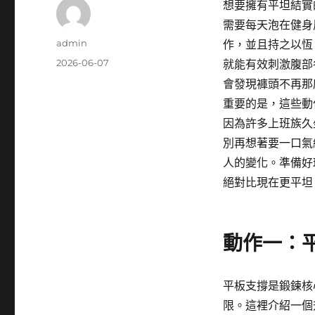
想要擁有平坦結實
需要每天泡在健身
作
admin
作，並且持之以恆
者
發
2026-06-07
就能有效刺激腹部
佈
會發現褲頭不再那
日
重要的是，這些動
期:
因為許多上班族久
別再想著要一口氣
人的變化。準備好
絕對比現在更平坦
動作一：
平板支撐是鍛鍊核
限。這裡介紹一個