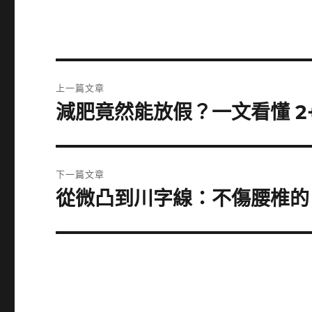
文
上一篇文章
章
減肥竟然能放假？一文看懂 2
上
一
導
篇
覽
文
下一篇文章
章:
從微凸到川字線：不傷腰椎的 
下
一
篇
文
章: