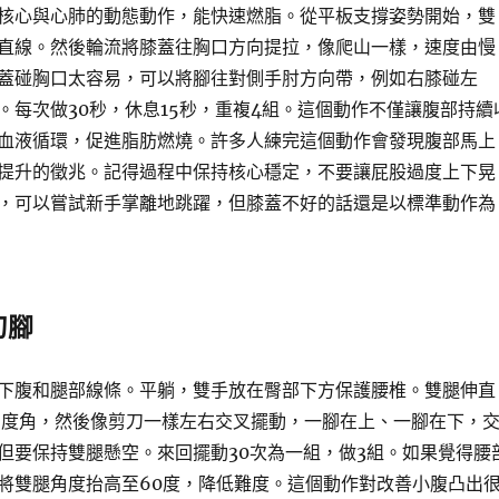
核心與心肺的動態動作，能快速燃脂。從平板支撐姿勢開始，雙
直線。然後輪流將膝蓋往胸口方向提拉，像爬山一樣，速度由慢
蓋碰胸口太容易，可以將腳往對側手肘方向帶，例如右膝碰左
。每次做30秒，休息15秒，重複4組。這個動作不僅讓腹部持續
血液循環，促進脂肪燃燒。許多人練完這個動作會發現腹部馬上
提升的徵兆。記得過程中保持核心穩定，不要讓屁股過度上下晃
，可以嘗試新手掌離地跳躍，但膝蓋不好的話還是以標準動作為
刀腳
下腹和腿部線條。平躺，雙手放在臀部下方保護腰椎。雙腿伸直
5度角，然後像剪刀一樣左右交叉擺動，一腳在上、一腳在下，
但要保持雙腿懸空。來回擺動30次為一組，做3組。如果覺得腰
將雙腿角度抬高至60度，降低難度。這個動作對改善小腹凸出