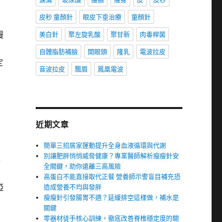
皮秒 童顏針
眼皮下垂治療
童顏針
慢
美白針
聚左旋乳酸
聚甘新
肉毒桿菌
自體脂肪補臉
開眼頭
隆乳
電波拉皮
定
音波拉皮
飄眉
鳳凰電波
近期文章
簡單三招居家運動提升全身血液循環與代謝
別讓肥胖悄悄威脅健康？專業醫師解析瘦瘦針安
半
全關鍵，助你遠離三高風險
高蛋白不能直接取代正餐 營養師示警盲目補充恐
啞
造成營養不均與發胖
瘦瘦針引發腸胃不適？延緩排空這樣做，補水是
關鍵
零器材徒手核心訓練，徹底改善脊椎穩定度的關