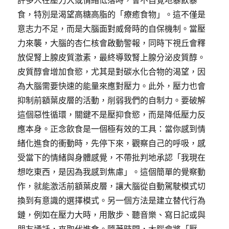
許多人在壓力大或情緒低落時，會不自覺地暴飲暴
食，特別是渴望高糖高脂的「療癒食物」。這不僅是
意志力不足，而是大腦面對威脅時的自保機制。當壓
力來襲，大腦的杏仁核會啟動警報，同時下視丘會釋
放促腎上腺皮質激素，最終導致腎上腺分泌皮質醇。
皮質醇會增加食慾，尤其是對碳水化合物的渴望，因
為大腦需要快速的能量來應對壓力。此外，壓力也會
抑制前額葉皮層的活動，削弱我們的自制力。要破解
這個惡性循環，關鍵不是壓抑食慾，而是降低壓力反
應本身。正念飲食是一個極有效的工具：當你感到情
緒化進食的衝動時，先停下來，觀察自己的呼吸，感
受當下的情緒與身體感覺，不帶批判地承認「我現在
想吃東西，是因為我感到焦慮」。這個簡單的覺察動
作，就能激活前額葉皮層，讓大腦從自動駕駛模式切
換到有意識的選擇模式。另一個方法是建立替代行為
鏈，例如在壓力大時，用散步、聽音樂、寫日記或與