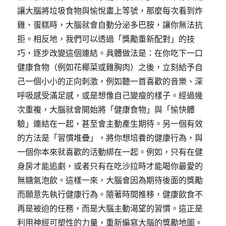
讓大腦將垃圾食物與愉悅畫上等號，那麼每次看到炸
雞、蛋糕時，大腦就會自動分泌多巴胺，讓你無法抗
拒。相反地，我們可以透過「獎勵重新配對」的技
巧，逐步改變這個連結。具體做法是：在你吃下一口
健康食物（例如花椰菜或雞胸肉）之後，立刻給予自
己一個小小的正向刺激，例如聽一首喜歡的音樂、深
呼吸感受滿足感，或是想像自己變瘦的樣子。經過幾
次重複，大腦就會開始將「健康食物」與「愉快體
驗」連結在一起，甚至會主動產生期待。另一個有效
的方法是「習慣堆疊」，將你想培養的健康行為，與
一個你本來就喜歡的活動綁在一起。例如，只有在健
身房才能追劇，或者只有在吃沙拉時才能喝你最愛的
無糖氣泡飲。這樣一來，大腦會因為期待後面的獎勵
而願意先執行健康行為。隨著時間推移，健康飲食不
再是被迫的任務，而是大腦主動渴望的習慣。這正是
利用神經可塑性的力量，重新編寫大腦的獎勵地圖。