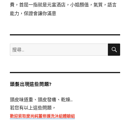
費，首屈一指就是元富酒店，小姐顏值，氣質，語言
能力，保證會讓你滿意
搜
搜
尋
尋
關
鍵
字:
頭髮出現這些問題?
頭皮味道重、頭皮發癢、乾燥..
若您有以上這些問題，
歡迎索取麼尚純薑修護洗沐組體驗組