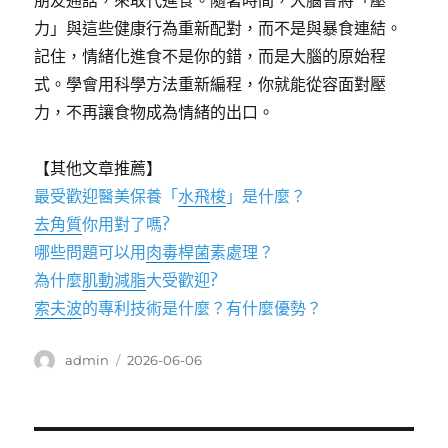
朋友通話，來取代進食。隨著時間，大腦會將「壓
力」與這些健康行為重新配對，而不是與暴食連結。
記住，情緒化進食不是你的錯，而是大腦的原始程
式。學會用科學方法重新編程，你就能從容面對壓
力，不再讓食物成為情緒的出口。
【其他文章推薦】
最受歡迎醫美保養「
水飛梭
」是什麼？
去角質
你用對了嗎?
哪些問題可以用
肉毒桿菌
素處理？
為什麼
肌動減脂
大受歡迎?
索夫波
的專利技術是什麼？有什麼優勢？
作
發
admin
2026-06-06
者
佈
日
期: