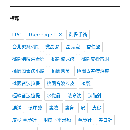
標籤
LPG
Thermage FLX
削骨手術
台北緊緻V臉
微晶瓷
晶亮瓷
杏仁酸
桃園清痘痘治療
桃園玻尿酸
桃園皮秒雷射
桃園肉毒瘦小臉
桃園醫美
桃園青春痘治療
桃園音波拉提
桃園音波拉皮
植髮
極線音波拉提
水微晶
法令紋
消脂針
淚溝
玻尿酸
瘦臉
瘦身
皮
皮秒
皮秒 童顏針
眼皮下垂治療
童顏針
美白針