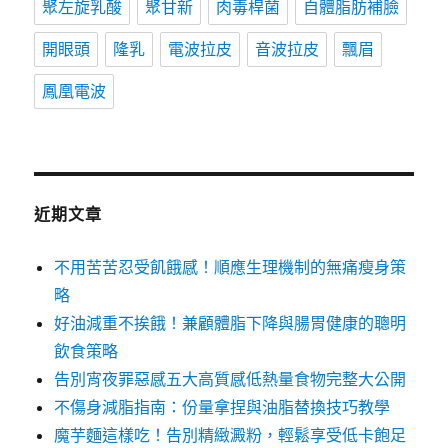
聚左旋乳酸
聚甘新
肉毒桿菌
自體脂肪補臉
開眼頭
隆乳
電波拉皮
音波拉皮
飄眉
鳳凰電波
近期文章
不用苦苦忍受飢餓感！順應生理機制的無痛瘦身策
略
好油減重不挨餓！兼顧體脂下降與腸胃健康的聰明
飲食策略
告別宵夜罪惡感五大高質感低熱量食物完整大公開
不傷身減脂指南：份量拿捏與油脂替換技巧教學
魔芋麵這樣吃！告別精緻澱粉，輕鬆享受低卡飽足