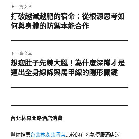
文
上一篇文章
章
打破越減越肥的宿命：從根源思考如
上
一
何與身體的防禦本能合作
導
篇
覽
文
章:
下一篇文章
想瘦肚子先練大腿！為什麼深蹲才是
下
一
逼出全身線條與馬甲線的隱形關鍵
篇
文
章:
台北林森北路酒店消費
幫你推薦
台北林森北酒店
比較的有名氣便服酒店消