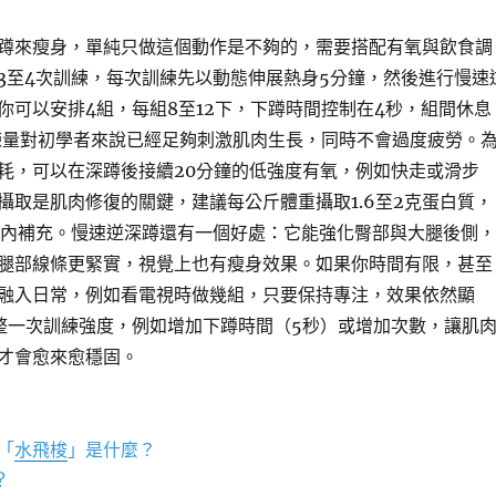
蹲來瘦身，單純只做這個動作是不夠的，需要搭配有氧與飲食調
3至4次訓練，每次訓練先以動態伸展熱身5分鐘，然後進行慢速
你可以安排4組，每組8至12下，下蹲時間控制在4秒，組間休息
練量對初學者來說已經足夠刺激肌肉生長，同時不會過度疲勞。
耗，可以在深蹲後接續20分鐘的低強度有氧，例如快走或滑步
攝取是肌肉修復的關鍵，建議每公斤體重攝取1.6至2克蛋白質，
鐘內補充。慢速逆深蹲還有一個好處：它能強化臀部與大腿後側，
腿部線條更緊實，視覺上也有瘦身效果。如果你時間有限，甚至
融入日常，例如看電視時做幾組，只要保持專注，效果依然顯
整一次訓練強度，例如增加下蹲時間（5秒）或增加次數，讓肌
才會愈來愈穩固。
「
水飛梭
」是什麼？
?