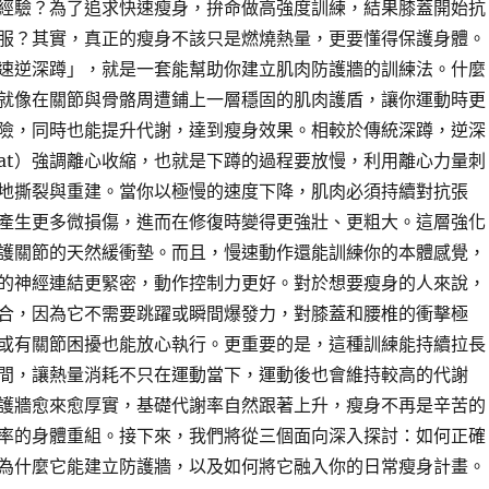
經驗？為了追求快速瘦身，拚命做高強度訓練，結果膝蓋開始抗
服？其實，真正的瘦身不該只是燃燒熱量，更要懂得保護身體。
速逆深蹲」，就是一套能幫助你建立肌肉防護牆的訓練法。什麼
就像在關節與骨骼周遭鋪上一層穩固的肌肉護盾，讓你運動時更
險，同時也能提升代謝，達到瘦身效果。相較於傳統深蹲，逆深
 Squat）強調離心收縮，也就是下蹲的過程要放慢，利用離心力量刺
地撕裂與重建。當你以極慢的速度下降，肌肉必須持續對抗張
產生更多微損傷，進而在修復時變得更強壯、更粗大。這層強化
護關節的天然緩衝墊。而且，慢速動作還能訓練你的本體感覺，
的神經連結更緊密，動作控制力更好。對於想要瘦身的人來說，
合，因為它不需要跳躍或瞬間爆發力，對膝蓋和腰椎的衝擊極
或有關節困擾也能放心執行。更重要的是，這種訓練能持續拉長
間，讓熱量消耗不只在運動當下，運動後也會維持較高的代謝
護牆愈來愈厚實，基礎代謝率自然跟著上升，瘦身不再是辛苦的
率的身體重組。接下來，我們將從三個面向深入探討：如何正確
為什麼它能建立防護牆，以及如何將它融入你的日常瘦身計畫。