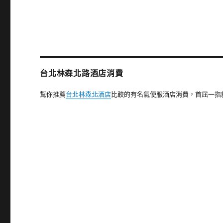
篇
文
章:
台北林森北路酒店消費
幫你推薦
台北林森北酒店
比較的有名氣便服酒店消費，首屈一指