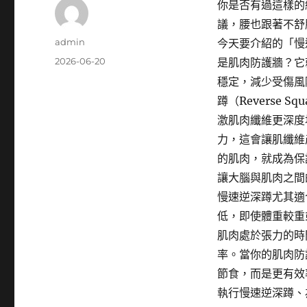
你是否有過這樣的
議，腰也跟著不舒
作
admin
今天要介紹的「慢
者
發
2026-06-20
是肌肉防護牆？它
佈
穩定，減少受傷風
日
蹲（Reverse
期:
激肌肉纖維更深度
力，這會讓肌纖維
的肌肉，就成為保
讓大腦與肌肉之間
慢速逆深蹲尤其適
低，即使體重較重
肌肉處於張力的時
率。當你的肌肉防
節食，而是更有效
執行慢速逆深蹲、