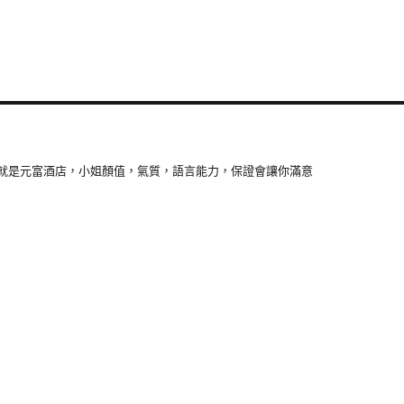
就是元富酒店，小姐顏值，氣質，語言能力，保證會讓你滿意