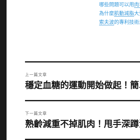
哪些問題可以用
肉
為什麼
肌動減脂
大
索夫波
的專利技術
文
上一篇文章
章
穩定血糖的運動開始做起！簡
上
一
導
篇
覽
文
下一篇文章
章:
熟齡減重不掉肌肉！甩手深蹲
下
一