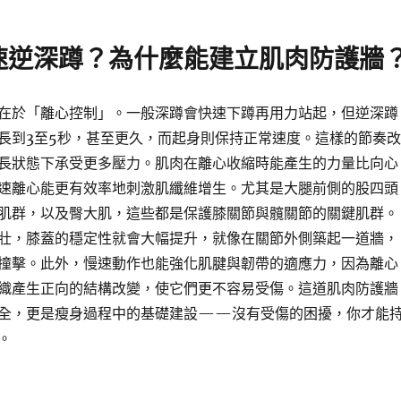
速逆深蹲？為什麼能建立肌肉防護牆
在於「離心控制」。一般深蹲會快速下蹲再用力站起，但逆深蹲
長到3至5秒，甚至更久，而起身則保持正常速度。這樣的節奏改
長狀態下承受更多壓力。肌肉在離心收縮時能產生的力量比向心
速離心能更有效率地刺激肌纖維增生。尤其是大腿前側的股四頭
肌群，以及臀大肌，這些都是保護膝關節與髖關節的關鍵肌群。
壯，膝蓋的穩定性就會大幅提升，就像在關節外側築起一道牆，
撞擊。此外，慢速動作也能強化肌腱與韌帶的適應力，因為離心
織產生正向的結構改變，使它們更不容易受傷。這道肌肉防護牆
全，更是瘦身過程中的基礎建設——沒有受傷的困擾，你才能
。