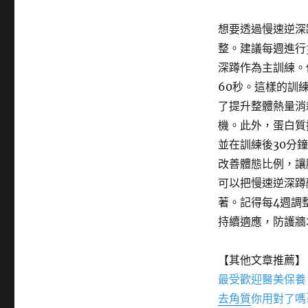
想要透過慢速逆深
整。建議每週進行
深蹲作為主訓練。
60秒。這樣的訓
了提升整體熱量消
機。此外，蛋白質
並在訓練後30分
改善體態比例，讓
可以把慢速逆深蹲
著。記得每4週調
持續適應，防護牆
【其他文章推薦】
最受歡迎醫美保養
去角質
你用對了嗎