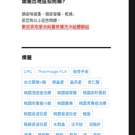
頭髮出現這些問題?
頭皮味道重、頭皮發癢、乾燥..
若您有以上這些問題，
歡迎索取麼尚純薑修護洗沐組體驗組
標籤
LPG
Thermage FLX
削骨手術
台北緊緻V臉
微晶瓷
晶亮瓷
杏仁酸
桃園清痘痘治療
桃園玻尿酸
桃園皮秒雷射
桃園肉毒瘦小臉
桃園醫美
桃園青春痘治療
桃園音波拉提
桃園音波拉皮
植髮
極線音波拉提
水微晶
法令紋
消脂針
淚溝
玻尿酸
瘦臉
瘦身
皮
皮秒