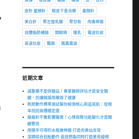
皮秒 童顏針
眼皮下垂治療
童顏針
？
美白針
聚左旋乳酸
聚甘新
肉毒桿菌
自體脂肪補臉
開眼頭
隆乳
電波拉皮
音波拉皮
飄眉
鳳凰電波
近期文章
減重藥不是保健品！專業醫師評估才是安全關
鍵，別讓錯誤用藥毀了健康
熊爬動作標準測試幫你檢測核心與盆底肌：從根
持
本找回身體穩定度
瘦瘦針不隻影響腸胃！心悸與腎功能變化才是關
鍵警訊
用隨手可得的水瓶做伸展 打造完美仙女背
深蹲結合划船動作 高效燃脂同時打造美背線條