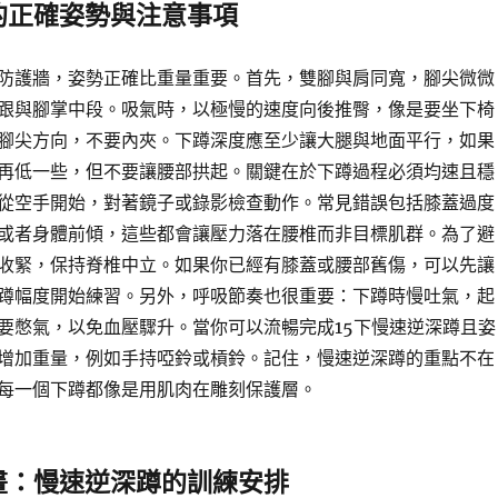
的正確姿勢與注意事項
防護牆，姿勢正確比重量重要。首先，雙腳與肩同寬，腳尖微微
跟與腳掌中段。吸氣時，以極慢的速度向後推臀，像是要坐下椅
腳尖方向，不要內夾。下蹲深度應至少讓大腿與地面平行，如果
再低一些，但不要讓腰部拱起。關鍵在於下蹲過程必須均速且穩
從空手開始，對著鏡子或錄影檢查動作。常見錯誤包括膝蓋過度
或者身體前傾，這些都會讓壓力落在腰椎而非目標肌群。為了避
收緊，保持脊椎中立。如果你已經有膝蓋或腰部舊傷，可以先讓
蹲幅度開始練習。另外，呼吸節奏也很重要：下蹲時慢吐氣，起
要憋氣，以免血壓驟升。當你可以流暢完成15下慢速逆深蹲且姿
增加重量，例如手持啞鈴或槓鈴。記住，慢速逆深蹲的重點不在
每一個下蹲都像是用肌肉在雕刻保護層。
畫：慢速逆深蹲的訓練安排