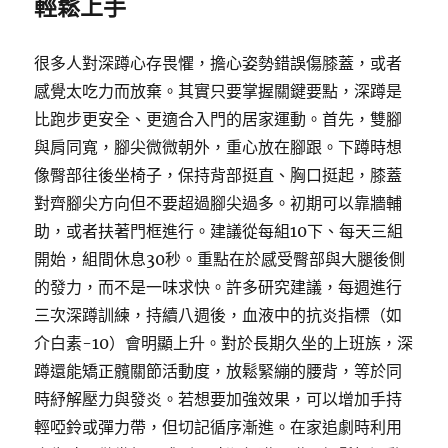
輕鬆上手
很多人對深蹲心存畏懼，擔心姿勢錯誤傷膝蓋，或者
感覺太吃力而放棄。其實只要掌握關鍵要點，深蹲是
比跑步更安全、更適合入門的居家運動。首先，雙腳
與肩同寬，腳尖微微朝外，重心放在腳跟。下蹲時想
像臀部往後坐椅子，保持背部挺直、胸口挺起，膝蓋
對齊腳尖方向但不要超過腳尖過多。初期可以靠牆輔
助，或者扶著門框進行。建議從每組10下、每天三組
開始，組間休息30秒。重點在於感受臀部與大腿後側
的發力，而不是一味求快。許多研究建議，每週進行
三次深蹲訓練，持續八週後，血液中的抗炎指標（如
介白素-10）會明顯上升。對於長期久坐的上班族，深
蹲還能矯正髖關節活動度，放鬆緊繃的腰背，等於同
時紓解壓力與發炎。若想要加強效果，可以增加手持
輕啞鈴或彈力帶，但切記循序漸進。在家追劇時利用