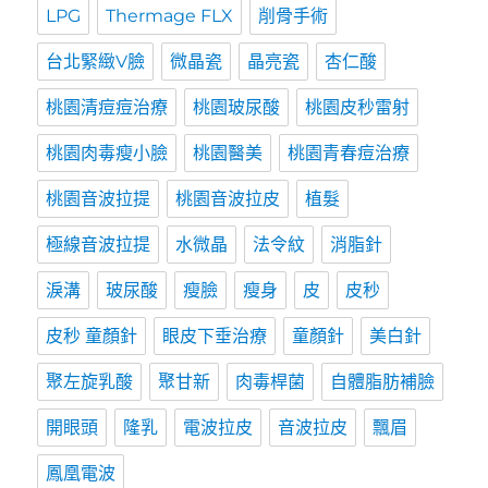
LPG
Thermage FLX
削骨手術
台北緊緻V臉
微晶瓷
晶亮瓷
杏仁酸
桃園清痘痘治療
桃園玻尿酸
桃園皮秒雷射
桃園肉毒瘦小臉
桃園醫美
桃園青春痘治療
桃園音波拉提
桃園音波拉皮
植髮
極線音波拉提
水微晶
法令紋
消脂針
淚溝
玻尿酸
瘦臉
瘦身
皮
皮秒
皮秒 童顏針
眼皮下垂治療
童顏針
美白針
聚左旋乳酸
聚甘新
肉毒桿菌
自體脂肪補臉
開眼頭
隆乳
電波拉皮
音波拉皮
飄眉
鳳凰電波