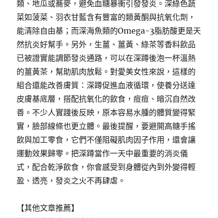
類、地瓜或蕎麥，避免血糖暴衝引發發炎。深綠色蔬
菜如菠菜、羽衣甘藍含有豐富的類黃酮與抗氧化劑，
能清除自由基；而深海魚類的Omega-3脂肪酸更是天
然抗炎好幫手。另外，生薑、薑黃、綠茶等香料飲品
已被證實能調節發炎通路，可以在深蹲後泡一杯溫熱
的薑黃茶，幫助肌肉放鬆。對愛美女性來說，這樣的
組合還能改善膚質：深蹲促進血液循環，使養分送達
皮膚基底層，搭配抗氧化的飲食，痘痘、暗沉自然改
善。不少人實踐後反映，原本容易水腫的體質變得緊
實，臉部線條也更立體。最後提醒，要避開高糖手搖
飲與加工零食，它們不僅阻礙肌肉因子作用，還會讓
運動效果歸零。把深蹲當作一天中最重要的消炎儀
式，配合乾淨飲食，你會感受到身體從內到外變得輕
盈、透亮，發炎之火不再肆虐。
【其他文章推薦】