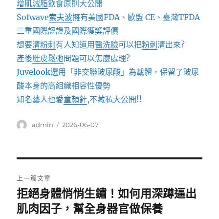
增肌減脂
飲食原則大公開
Sofwave
索夫波
擁有美國FDA、歐盟 CE、臺灣TFDA
三重國際認證及國際獲獎評價
想要
清粉刺
有人知道用
醫洗臉
可以把
粉刺
清出來?
產後
肚皮鬆弛
問題可以怎麼處理?
Juvelook
選用「非交聯玻尿酸」為載體，保留了玻尿
酸本身的高組織相容性優勢
知名藝人也愛
童顏針
,不藏私大公開!!
作
發
admin
2026-06-07
者
佈
日
期:
文
上一篇文章
章
拒絕身體悄悄生鏽！如何用深蹲逼出
上
一
肌肉因子，幫全身器官做保養
導