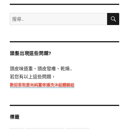
搜
搜
尋
尋
關
鍵
字:
頭髮出現這些問題?
頭皮味道重、頭皮發癢、乾燥..
若您有以上這些問題，
歡迎索取麼尚純薑修護洗沐組體驗組
標籤