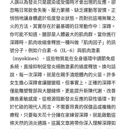
人誤以為發炎只是感染或受傷時才會出現的反應，卻
忽略日常飲食失衡、壓力累積、缺乏運動等習慣，正
悄悄地讓身體處於低度發炎狀態。而對抗這場無聲之
火的方法，其實存在於最基礎的日常動作中：深蹲。
你可能不知道，腿部是人體最大的肌肉群，當你進行
深蹲時，肌肉收縮會釋放一種叫做「肌肉因子」的訊
號分子，例如介白素-6（IL-6）與肌肉激素
（myokines），這些物質能在全身循環中調節免疫
系統，直接抑制促發炎細胞激素的過度釋放。換句話
說，每一次深蹲，就是在親手澆熄體內的火苗。許多
女生擔心深蹲會讓腿變粗，但事實上，正確的深蹲不
僅能雕塑臀部與大腿線條，更能提升新陳代謝、改善
胰島素敏感度，從根源阻斷發炎反應的惡性循環。對
於忙碌的現代人而言，不需要昂貴的保健品或複雜的
療程，只要每天花十分鐘在家練習深蹲，就能啟動這
條天然的消炎通路。這篇文章將帶你深入理解深蹲如