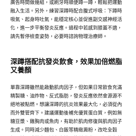
廣告時間做幾組，或刷牙時順便蹲一蹲，輕鬆把運動
融入生活。另外，練習深蹲時配合腹式呼吸：下蹲時
吸氣、起身時吐氣，能穩定核心並促進副交感神經活
化，進一步平衡發炎反應。過程中若感到膝蓋不適，
請先暫停檢查姿勢，必要時諮詢物理治療師。
深蹲搭配抗發炎飲食，效果加倍燃脂
又養顏
單靠深蹲雖然能啟動肌肉因子，但如果日常飲食充滿
精製糖、油炸物、反式脂肪，發炎反應依然會源源不
絕地被點燃。想讓深蹲的抗炎效果最大化，必須從內
而外雙管齊下。建議運動後補充優質蛋白質，例如無
糖豆漿、雞胸肉或魚肉，有助於肌肉修復與肌肉因子
生成。同時減少麵包、白飯等精緻澱粉，改吃全穀