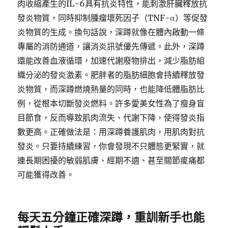
肉收縮產生的IL-6具有抗炎特性，能刺激肝臟釋放抗
發炎物質，同時抑制腫瘤壞死因子（TNF-α）等促發
炎物質的生成。換句話說，深蹲就像在體內啟動一條
專屬的消防通道，讓消炎訊號優先傳遞。此外，深蹲
還能改善血液循環，加速代謝廢物排出，減少脂肪組
織分泌的發炎激素。肥胖者的脂肪細胞會持續釋放發
炎物質，而深蹲燃燒熱量的同時，也能降低體脂肪比
例，從根本切斷發炎燃料。許多愛美女性為了瘦身盲
目節食，反而導致肌肉流失、代謝下降，使得發炎指
數更高。正確做法是：用深蹲養護肌肉，用肌肉對抗
發炎。只要持續練習，你會發現不只體態更緊實，就
連長期困擾的敏弱肌膚、經期不適、甚至關節痠痛都
可能獲得改善。
每天五分鐘正確深蹲，重訓新手也能