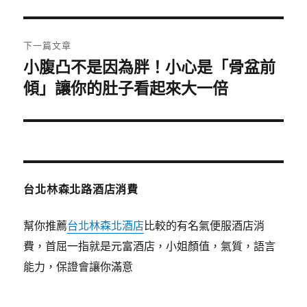
篇
覽
文
章:
下一篇文章
小腹凸不是因為胖！小心是「骨盆前
下
一
傾」讓你的肚子看起來大一倍
篇
文
章:
台北林森北路酒店消費
幫你推薦
台北林森北酒店
比較的有名氣便服酒店消
費，首屈一指就是元富酒店，小姐顏值，氣質，語言
能力，保證會讓你滿意