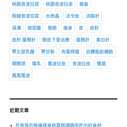
桃園音波拉提
桃園音波拉皮
植髮
極線音波拉提
水微晶
法令紋
消脂針
淚溝
玻尿酸
瘦臉
瘦身
皮
皮秒
皮秒 童顏針
眼皮下垂治療
童顏針
美白針
聚左旋乳酸
聚甘新
肉毒桿菌
自體脂肪補臉
開眼頭
隆乳
電波拉皮
音波拉皮
飄眉
鳳凰電波
近期文章
外食族的無痛瘦身術靠微調順序吃出好身材