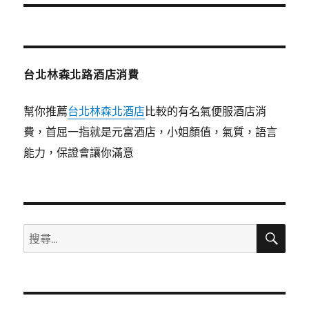
文
章:
台北林森北路酒店消費
幫你推薦
台北林森北酒店
比較的有名氣便服酒店消
費，首屈一指就是元富酒店，小姐顏值，氣質，語言
能力，保證會讓你滿意
搜
搜
尋
尋
關
鍵