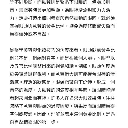
等不同形態，而臥蠶則是緊貼下眼瞼的一條弧形肌
肉，當微笑時會更加明顯，為眼神增添親和力與活
力。想要打造出如同精靈般自然靈動的眼眸，就必須
掌握眼頭與臥蠶的黃金比例，避免過度修飾或失衡而
顯得僵硬或不自然。
從醫學美容與化妝技巧的角度來看，眼頭臥蠶黃金比
例並不是一個絕對數字，而是根據個人臉型、眼型以
及五官比例調整出來的視覺和諧。例如，眼頭角度過
於尖銳會顯得銳利，而臥蠶過大則可能掩蓋眼神的清
澈感。理想的狀態是，眼頭微微向下延伸，形成一個
自然的弧度，與臥蠶的飽滿度相互呼應，讓眼睛整體
看起來圓潤而有神。許多人在追求大眼效果時，往往
忽略了臥蠶與眼頭的過渡區域，結果反而讓眼睛顯得
空洞或疲憊。因此，理解並應用這個黃金比例，是邁
向自然精靈眼的第一步。