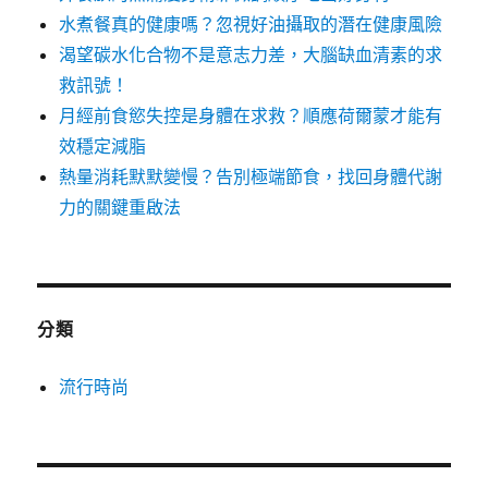
水煮餐真的健康嗎？忽視好油攝取的潛在健康風險
渴望碳水化合物不是意志力差，大腦缺血清素的求
救訊號！
月經前食慾失控是身體在求救？順應荷爾蒙才能有
效穩定減脂
熱量消耗默默變慢？告別極端節食，找回身體代謝
力的關鍵重啟法
分類
流行時尚