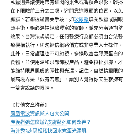
臥蠶則建議使用帶有細閃的米色或香檳色眼影，輕掃
在下眼瞼前三分之二處，避開靠進眼頭的位置，以免
顯髒。若想透過醫美手段，如
玻尿酸
填充臥蠶或開眼
頭手術，務必選擇經驗豐富的醫師，並充分溝通期望
效果。台灣法規規定，任何醫療行為都必須由合法醫
療機構執行，切勿輕信網路偏方或非專業人士操作。
此外，日常護理也不可忽視，多攝取富含膠原蛋白的
食物，並使用溫和眼部卸妝產品，避免拉扯肌膚，才
能維持眼周肌膚的彈性與光澤。記住，自然精靈眼的
最高境界是「似有若無」，讓別人覺得你天生就擁有
一雙會說話的眼睛。
【其他文章推薦】
鳳凰電波
資訊懶人包大公開
產後鬆弛
怎麼辦?
皮膚鬆弛
如何改善？
海菲秀
3步驟輕鬆找回水煮蛋光澤肌