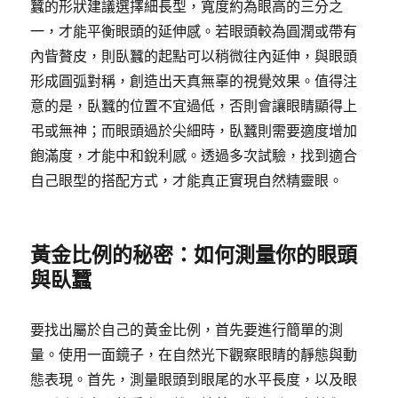
蠶的形狀建議選擇細長型，寬度約為眼高的三分之
一，才能平衡眼頭的延伸感。若眼頭較為圓潤或帶有
內眥贅皮，則臥蠶的起點可以稍微往內延伸，與眼頭
形成圓弧對稱，創造出天真無辜的視覺效果。值得注
意的是，臥蠶的位置不宜過低，否則會讓眼睛顯得上
弔或無神；而眼頭過於尖細時，臥蠶則需要適度增加
飽滿度，才能中和銳利感。透過多次試驗，找到適合
自己眼型的搭配方式，才能真正實現自然精靈眼。
黃金比例的秘密：如何測量你的眼頭
與臥蠶
要找出屬於自己的黃金比例，首先要進行簡單的測
量。使用一面鏡子，在自然光下觀察眼睛的靜態與動
態表現。首先，測量眼頭到眼尾的水平長度，以及眼