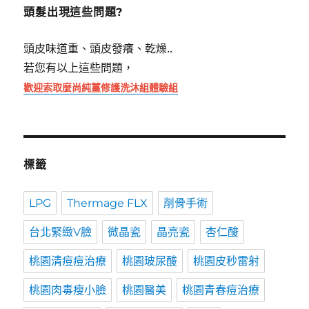
字:
頭髮出現這些問題?
頭皮味道重、頭皮發癢、乾燥..
若您有以上這些問題，
歡迎索取麼尚純薑修護洗沐組體驗組
標籤
LPG
Thermage FLX
削骨手術
台北緊緻V臉
微晶瓷
晶亮瓷
杏仁酸
桃園清痘痘治療
桃園玻尿酸
桃園皮秒雷射
桃園肉毒瘦小臉
桃園醫美
桃園青春痘治療