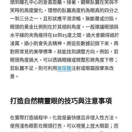
頭到瞳孔中心的垂直距離。接著，觀察臥蠶在笑與不
笑時的高度變化，理想的臥蠶高度約為眼高的四分之
一到三分之一，且形狀應平滑流暢，無斷層或凹陷。
眼頭的黃金比例則在於其傾斜角度，一般建議眼頭與
水平線的夾角維持在10到15度之間，過大會顯得過於
凌厲，過小則會失去精神。將這些數據記錄下來，再
對照常見的美學標準，就能找到調整方向。例如，若
眼頭角度過大，可以透過眼線或微整形將角度下修；
若臥蠶不足，則可利用
玻尿酸
注射或眼霜按摩來改
善。
打造自然精靈眼的技巧與注意事項
在實際打造過程中，化妝是最快速且非侵入性方法。
使用淺色眼影在眼頭打亮，可以視覺上放大眼距；而