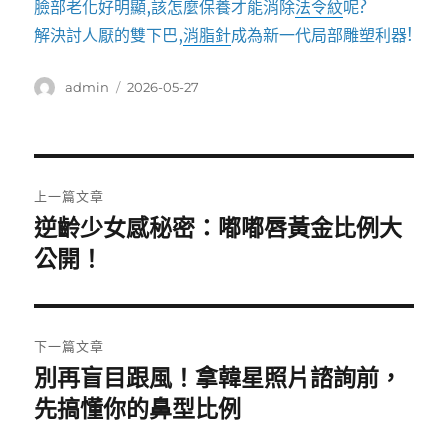
臉部老化好明顯,該怎麼保養才能消除
法令紋
呢?
解決討人厭的雙下巴,
消脂針
成為新一代局部雕塑利器!
作
發
admin
2026-05-27
者
佈
日
期:
文
上一篇文章
章
逆齡少女感秘密：嘟嘟唇黃金比例大
上
一
公開！
導
篇
覽
文
章:
下一篇文章
別再盲目跟風！拿韓星照片諮詢前，
下
一
先搞懂你的鼻型比例
篇