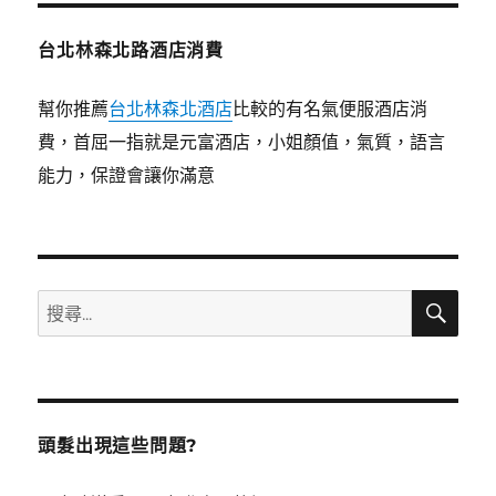
台北林森北路酒店消費
幫你推薦
台北林森北酒店
比較的有名氣便服酒店消
費，首屈一指就是元富酒店，小姐顏值，氣質，語言
能力，保證會讓你滿意
搜
搜
尋
尋
關
鍵
字:
頭髮出現這些問題?