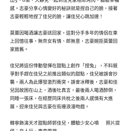
出5、6集，大夥兒一起到佳兒家相聚烤肉，體驗幸福
感。志豪分享心情變好的秘訣就是捏自己的臉，接著
志豪輕輕地捏了佳兒的臉，讓佳兒心跳加速！
莫蕾因喝酒讓志豪送回家，這對分手多年的情侶在車
上回憶往事，無奈女有情、郎無意，志豪婉拒莫蕾回
家敘舊。
佳兒將這份悸動發揮在甜點上創作「捏兔」，不料競
爭對手趕在佳兒之前推出類似的甜點，佳兒被誤會抄
襲，兩人為此爆發激烈衝突。誤會冰釋後，志豪和佳
兒因故困在山上，酒後吐真言，最後兩人喝酒醉倒，
同睡一張床，在經歷同床共枕之後兩人感情有大進
展，迎來佳兒與志豪在街邊浪漫吻戲。
韓寧飾演天才甜點師郭佳兒，體驗少女心噴 照片提