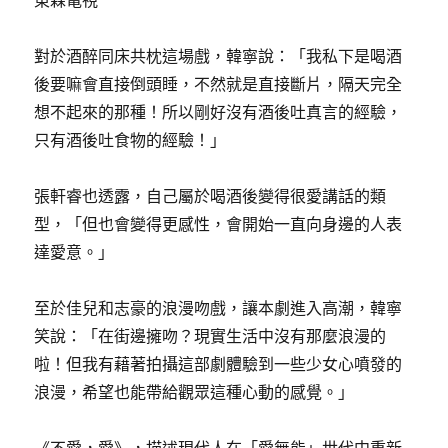
東森電視
對於酒醉同床共枕這場戲，韓寧說：「我私下是喝酒
後要嘛會直接倒頭睡，不然就是直接斷片，隔天完全
想不起來的那種！所以剛好沒有酒後吐真言的經驗，
只有酒後吐食物的經驗！」
張軒睿也透露，自己屬於喝酒後變得很愛講話的類
型，「但也會變得更感性，會開始一直向身邊的人表
達愛意。」
至於佳兒和志豪的浪漫吻戲，讓本劇進入高潮，韓寧
笑說：「在街邊擁吻？現實生活中沒有那麼浪漫的
啦！但我有藉著拍攝這部劇體驗到一些少女心噴發的
浪漫，希望也能帶給觀眾這種心動的感覺。」