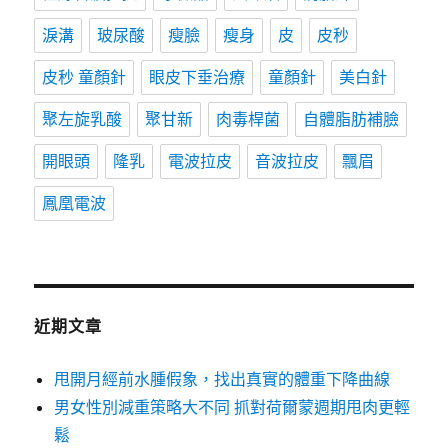
淚溝
玻尿酸
瘦臉
瘦身
皮
皮秒
皮秒 童顏針
眼皮下垂治療
童顏針
美白針
聚左旋乳酸
聚甘新
肉毒桿菌
自體脂肪補臉
開眼頭
隆乳
電波拉皮
音波拉皮
飄眉
鳳凰電波
近期文章
甩開月經前水腫假象，找出真實的體重下降曲線
男女性別減重策略大不同 抓對荷爾蒙週期甩肉更輕
鬆