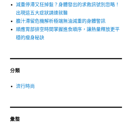
減重停滯又狂掉髮？身體發出的求救訊號別忽略！
出現這五大症狀請速就醫
膽汁滯留危機解析極端無油減重的身體警訊
順應胃部排空時間掌握進食順序，讓熱量釋放更平
穩的瘦身秘訣
分類
流行時尚
彙整