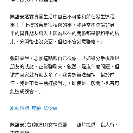
供：良人行、東森電視
陳語安透露真實生活中自己不可能和前任發生這種
事！「上樓敘舊是很私密的事，我通常不會讓非另一
半的異性朋友踏入！因為以往的關係都是很和平的結
束，分開後也沒交惡，但也不會刻意聯絡。」
張軒睿說，志豪這點跟自己很像：「如果分手後還是
朋友的狀態，正常聊聊天、敘舊，是沒什麼問題，但
邀約回家就有點太多了，我會想辦法婉拒！對於前
任，我是不會主動打擾對方，即使是一般關心也有可
能造成誤會。」
肌動減脂
瘦臉
法令紋
陳語安(右)飾演DJ女神莫蕾 照片提供：良人行、