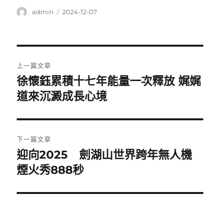
作
發
admin
2024-12-07
者
佈
日
期:
文
上一篇文章
章
徐懷鈺累積十七年能量一次釋放 娓娓
上
一
道來沉澱成長心境
導
篇
覽
文
章:
下一篇文章
迎向2025 劍湖山世界跨年無人機
下
一
煙火秀888秒
篇
文
章: