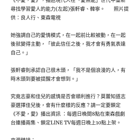
《不愛，愛》，描述現代人在「愛無能」世代中重新
尋找學習愛人的能力(左起)張軒睿、韓寧。 照片提
供：良人行、東森電視
她強調自己的愛情模式，在一起前比較被動，在一起
後就變得主動，「彼此信任之後，我才會有勇氣表達
自己。」
張軒睿則承認自己很木頭，「我不是個浪漫的人，有
時木頭到要被提醒才會想到。」
究竟志豪和佳兒的感情是否會順利進行？莫蕾知道志
豪選擇佳兒後，會有什麼樣的反應？請一定要鎖定
《不愛，愛》播出資訊 ：每週日晚間8點在東森戲劇
台連播兩集、鎖定LINE TV每週日晚上10點上架。