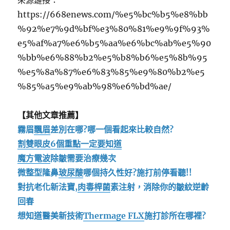
來源鏈接：
https://668enews.com/%e5%bc%b5%e8%bb
%92%e7%9d%bf%e3%80%81%e9%9f%93%
e5%af%a7%e6%b5%aa%e6%bc%ab%e5%90
%bb%e6%88%b2%e5%b8%b6%e5%8b%95
%e5%8a%87%e6%83%85%e9%80%b2%e5
%85%a5%e9%ab%98%e6%bd%ae/
【其他文章推薦】
霧眉
飄眉
差別在哪?哪一個看起來比較自然?
割雙眼皮6個重點一定要知道
魔方電波
除皺需要治療幾次
微整型隆鼻
玻尿酸
哪個持久性好?施打前停看聽!!
對抗老化新法寶,
肉毒桿菌
素注射，消除你的皺紋逆齡
回春
想知道醫美新技術
Thermage FLX
施打診所在哪裡?