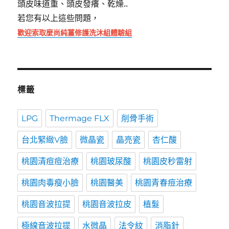
頭皮味道重、頭皮發癢、乾燥..
若您有以上這些問題，
歡迎索取麼尚純薑修護洗沐組體驗組
標籤
LPG
Thermage FLX
削骨手術
台北緊緻V臉
微晶瓷
晶亮瓷
杏仁酸
桃園清痘痘治療
桃園玻尿酸
桃園皮秒雷射
桃園肉毒瘦小臉
桃園醫美
桃園青春痘治療
桃園音波拉提
桃園音波拉皮
植髮
極線音波拉提
水微晶
法令紋
消脂針