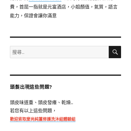
費，首屈一指就是元富酒店，小姐顏值，氣質，語言
能力，保證會讓你滿意
搜
搜
尋
尋
關
鍵
字:
頭髮出現這些問題?
頭皮味道重、頭皮發癢、乾燥..
若您有以上這些問題，
歡迎索取麼尚純薑修護洗沐組體驗組