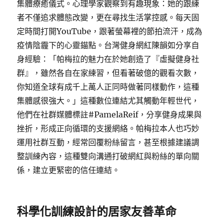
集體療癒儀式。心理學家觀察到有趣現象：她的跟練
者不僅追求體態改變，更在尋找生活掌控感。每天固
定時間打開YouTube，跟著螢幕裡的節拍流汗，成為
疫情陰霾下的心靈錨點。台灣健身網紅陳韻如分享自
身經驗：「帕梅拉的魅力在於她創造了『虛擬健身社
群』，雖然各自在家練習，但看著破億的觀看次數，
你知道全球有成千上萬人正同時做著同樣動作，這種
集體感很強大。」這種數位連結尤其觸動年輕世代，
他們在社群媒體標註#PamelaReif，分享健身成果與
挫折，形成正向循環的支援網絡。帕梅拉本人也巧妙
運用社群互動，經常回覆粉絲留言，甚至根據建議調
整訓練內容，這種雙向溝通打破網紅與粉絲的單向關
係，建立更緊密的信任連結。
科學化訓練設計的居家友善革命