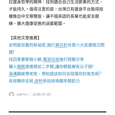
拉健身哲學的精神：找到適合自己生活節奏的方式，
才能持久。值得注意的是，台灣已有健身平台取得授
權推出中文導覽版，讓不擅英語的長輩也能安全跟
練，擴大健康促進的涵蓋範圍。
【其他文章推薦】
女明星保養的新祕密,施打
美白針
改善六大皮膚暗沉問
題!
找回青春緊緻小臉,
電波拉皮
施打經驗分享
懶人
瘦臉
激推睡前二步驟,讓你輕鬆擁有瓜子臉!
淚溝
顯疲憊老態，想知道該如何去除還你好氣色呢?
有效擊碎去斑,
皮秒
新技術喚醒年輕肌力
作
發
admin
2026-01-20
者
佈
日
期: