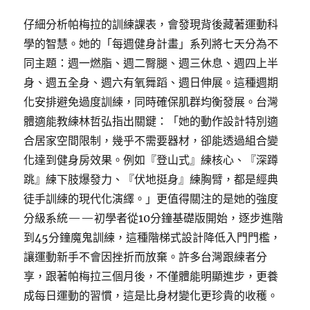
仔細分析帕梅拉的訓練課表，會發現背後藏著運動科
學的智慧。她的「每週健身計畫」系列將七天分為不
同主題：週一燃脂、週二臀腿、週三休息、週四上半
身、週五全身、週六有氧舞蹈、週日伸展。這種週期
化安排避免過度訓練，同時確保肌群均衡發展。台灣
體適能教練林哲弘指出關鍵：「她的動作設計特別適
合居家空間限制，幾乎不需要器材，卻能透過組合變
化達到健身房效果。例如『登山式』練核心、『深蹲
跳』練下肢爆發力、『伏地挺身』練胸臂，都是經典
徒手訓練的現代化演繹。」更值得關注的是她的強度
分級系統——初學者從10分鐘基礎版開始，逐步進階
到45分鐘魔鬼訓練，這種階梯式設計降低入門門檻，
讓運動新手不會因挫折而放棄。許多台灣跟練者分
享，跟著帕梅拉三個月後，不僅體能明顯進步，更養
成每日運動的習慣，這是比身材變化更珍貴的收穫。