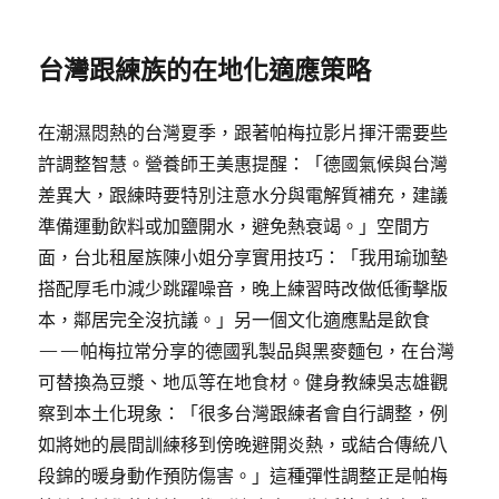
台灣跟練族的在地化適應策略
在潮濕悶熱的台灣夏季，跟著帕梅拉影片揮汗需要些
許調整智慧。營養師王美惠提醒：「德國氣候與台灣
差異大，跟練時要特別注意水分與電解質補充，建議
準備運動飲料或加鹽開水，避免熱衰竭。」空間方
面，台北租屋族陳小姐分享實用技巧：「我用瑜珈墊
搭配厚毛巾減少跳躍噪音，晚上練習時改做低衝擊版
本，鄰居完全沒抗議。」另一個文化適應點是飲食
——帕梅拉常分享的德國乳製品與黑麥麵包，在台灣
可替換為豆漿、地瓜等在地食材。健身教練吳志雄觀
察到本土化現象：「很多台灣跟練者會自行調整，例
如將她的晨間訓練移到傍晚避開炎熱，或結合傳統八
段錦的暖身動作預防傷害。」這種彈性調整正是帕梅