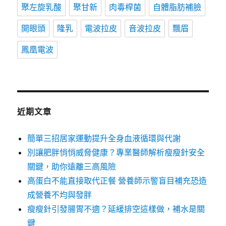
聚左旋乳酸
聚甘新
肉毒桿菌
自體脂肪補臉
開眼頭
隆乳
電波拉皮
音波拉皮
飄眉
鳳凰電波
近期文章
簡單三招居家運動提升全身血液循環與代謝
別讓肥胖悄悄威脅健康？專業醫師解析瘦瘦針安全
關鍵，助你遠離三高風險
高蛋白不能直接取代正餐 營養師示警盲目補充恐造
成營養不均與發胖
瘦瘦針引發腸胃不適？延緩排空這樣做，補水是關
鍵