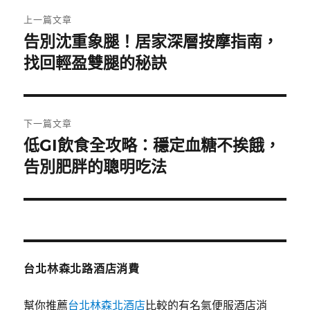
文
上一篇文章
章
告別沈重象腿！居家深層按摩指南，
上
一
找回輕盈雙腿的秘訣
導
篇
覽
文
章:
下一篇文章
低GI飲食全攻略：穩定血糖不挨餓，
下
一
告別肥胖的聰明吃法
篇
文
章:
台北林森北路酒店消費
幫你推薦
台北林森北酒店
比較的有名氣便服酒店消