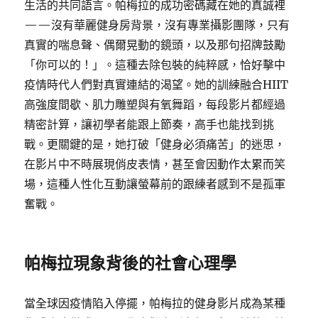
生活的共同語言。帕梅拉的成功密碼藏在她的真誠裡
——沒有華麗健身房背景，沒有專業攝影團隊，只有
真實的喘息聲、偶爾晃動的鏡頭，以及那句招牌鼓勵
「你可以的！」。這種去除包裝的純粹感，恰好擊中
疫情時代人們對真實連結的渴望。她的訓練融合HIIT
高強度間歇、肌力雕塑與有氧舞蹈，每段影片都經過
精密計算，讓初學者能跟上節奏，高手也能找到挑
戰。更關鍵的是，她打破「健身必須痛苦」的迷思，
在影片中不時展現俏皮表情，甚至會因動作太累而笑
場，這種人性化互動讓螢幕前的跟練者感到不是孤軍
奮戰。
帕梅拉現象背後的社會心理學
當全球因疫情陷入停擺，帕梅拉的健身影片成為某種