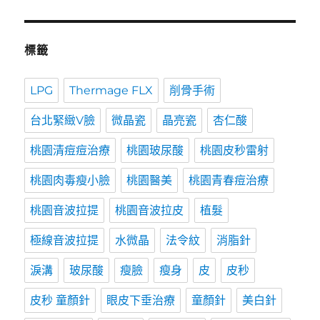
標籤
LPG
Thermage FLX
削骨手術
台北緊緻V臉
微晶瓷
晶亮瓷
杏仁酸
桃園清痘痘治療
桃園玻尿酸
桃園皮秒雷射
桃園肉毒瘦小臉
桃園醫美
桃園青春痘治療
桃園音波拉提
桃園音波拉皮
植髮
極線音波拉提
水微晶
法令紋
消脂針
淚溝
玻尿酸
瘦臉
瘦身
皮
皮秒
皮秒 童顏針
眼皮下垂治療
童顏針
美白針