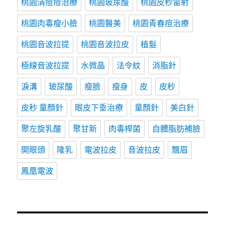
桃園清痘痘治療
桃園玻尿酸
桃園皮秒雷射
桃園肉毒瘦小臉
桃園醫美
桃園青春痘治療
桃園音波拉提
桃園音波拉皮
植髮
極線音波拉提
水微晶
法令紋
消脂針
淚溝
玻尿酸
瘦臉
瘦身
皮
皮秒
皮秒 童顏針
眼皮下垂治療
童顏針
美白針
聚左旋乳酸
聚甘新
肉毒桿菌
自體脂肪補臉
開眼頭
隆乳
電波拉皮
音波拉皮
飄眉
鳳凰電波