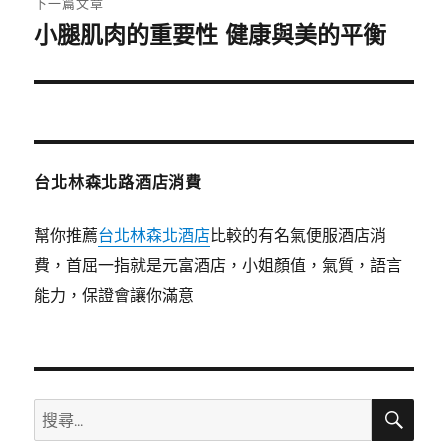
下一篇文章
小腿肌肉的重要性 健康與美的平衡
下
一
篇
文
章:
台北林森北路酒店消費
幫你推薦
台北林森北酒店
比較的有名氣便服酒店消
費，首屈一指就是元富酒店，小姐顏值，氣質，語言
能力，保證會讓你滿意
搜
搜
尋
尋