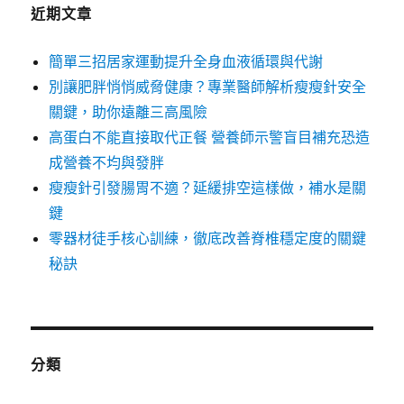
近期文章
簡單三招居家運動提升全身血液循環與代謝
別讓肥胖悄悄威脅健康？專業醫師解析瘦瘦針安全
關鍵，助你遠離三高風險
高蛋白不能直接取代正餐 營養師示警盲目補充恐造
成營養不均與發胖
瘦瘦針引發腸胃不適？延緩排空這樣做，補水是關
鍵
零器材徒手核心訓練，徹底改善脊椎穩定度的關鍵
秘訣
分類