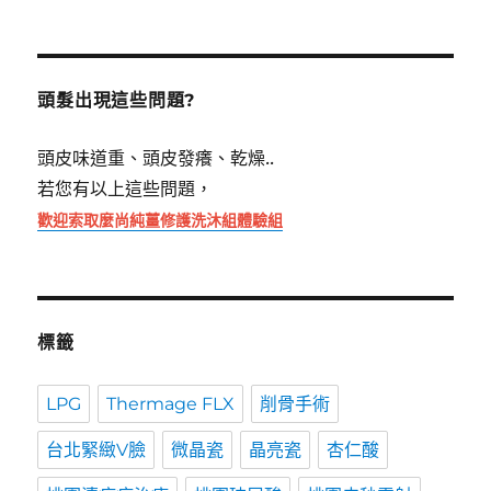
關
鍵
字:
頭髮出現這些問題?
頭皮味道重、頭皮發癢、乾燥..
若您有以上這些問題，
歡迎索取麼尚純薑修護洗沐組體驗組
標籤
LPG
Thermage FLX
削骨手術
台北緊緻V臉
微晶瓷
晶亮瓷
杏仁酸