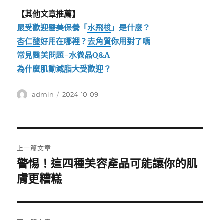
【其他文章推薦】
最受歡迎醫美保養「
水飛梭
」是什麼？
杏仁酸
好用在哪裡？
去角質
你用對了嗎
常見醫美問題-
水微晶
Q&A
為什麼
肌動減脂
大受歡迎？
作
發
admin
2024-10-09
者
佈
日
期:
文
上一篇文章
章
警惕！這四種美容產品可能讓你的肌
上
一
膚更糟糕
導
篇
覽
文
章: