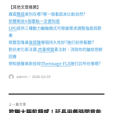
【其他文章推薦】
霧眉
飄眉
差別在哪?哪一個看起來比較自然?
割雙眼皮6個重點一定要知道
LPG
提供三種動力輪軸模式可根據需求調整強度與節
奏
微整型隆鼻
玻尿酸
哪個持久性好?施打前停看聽!!
對抗老化新法寶,
肉毒桿菌
素注射，消除你的皺紋逆齡
回春
想知道醫美新技術
Thermage FLX
施打診所在哪裡?
作
發
admin
2026-02-03
者
佈
日
期:
文
上一篇文章
章
欺騙大腦飢餓感！延長用餐時間竟能
上