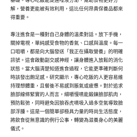
基礎。專心吃飯能促進唾液分泌，幫助食物更好分
解，營養更能被有效利用，這比任何昂貴保養品都來
得重要。
專注進食是一種對自己身體的溫柔對話。放下手機，
關掉電視，單純感受食物的香氣、口感與溫度。每一
口咀嚼，都是向大腦發送「我正在攝取營養」的明確
訊號。這會啟動副交感神經，讓身體進入放鬆的消化
狀態。當大腦清楚知道進食過程，它能更準確判斷何
時該發出飽足感。研究顯示，專心吃飯的人更容易維
持理想體重，且餐後不易感到脹氣或疲憊。對於追求
臉部線條緊實的人而言，細嚼慢嚥能鍛鍊臉部肌肉，
預防鬆弛，同時避免因狼吞虎嚥吸入過多空氣導致臉
部浮腫。這是一個簡單卻極具力量的時尚生活態度，
將飲食從無意識的例行公事，轉變為滋養身心的美麗
儀式。