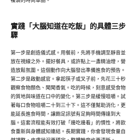
複製的時尚單品。
實踐「大腦知道在吃飯」的具體三步
驟
第一步是創造儀式感。用餐前，先將手機調至靜音並
放在視線之外。擺好餐具，或許點上一盞精油燈，營
造放鬆氛圍。這個動作向大腦發出準備進食的預告。
第二步是啟動感官。拿起筷子或叉子前，先花三十秒
觀察食物顏色、聞聞香氣。吃的時候，刻意感受食物
的質地與味道在口中的變化。第三步是緩慢咀嚼。試
著每口食物咀嚼二十到三十下。這不僅幫助消化，更
能延長進食時間，讓飽足訊號有足夠時間傳達到大
腦。這套流程能有效打破「邊吃邊看」的慣性，將飲
食重新與身體感知連結。長期實踐，你會發現食量自