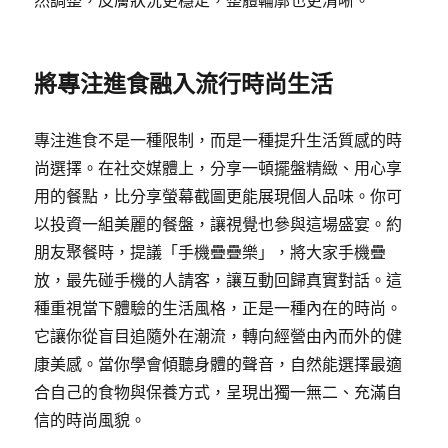
然調整，皮膚狀況更穩定，整體輪廓也更清晰。
將專注進食融入流行時尚生活
專注進食不是一種限制，而是一種提升生活質感的時
尚選擇。在社交媒體上，分享一頓擺盤精緻、用心享
用的餐點，比分享螢幕截圖更能展現個人品味。你可
以投資一組美麗的餐盤，讓視覺也參與這場盛宴。約
朋友聚餐時，提議「手機疊疊樂」，將大家手機疊
放，最先碰手機的人請客，讓互動回歸真實對話。這
種重視當下體驗的生活風格，正是一種內在的時尚。
它讓你從盲目追隨外在潮流，轉向經營由內而外的健
康美感。當你學會傾聽身體的聲音，自然能選擇最適
合自己的食物與保養方式，呈現出獨一無二、充滿自
信的時尚風貌。