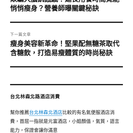
一
悄悄瘦身？營養師曝關鍵秘訣
導
篇
覽
文
章:
下一篇文章
瘦身美容新革命！堅果配無糖茶取代
下
一
含糖飲，打造易瘦體質的時尚秘訣
篇
文
章:
台北林森北路酒店消費
幫你推薦
台北林森北酒店
比較的有名氣便服酒店消
費，首屈一指就是元富酒店，小姐顏值，氣質，語言
能力，保證會讓你滿意