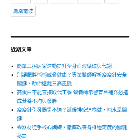
鳳凰電波
近期文章
簡單三招居家運動提升全身血液循環與代謝
別讓肥胖悄悄威脅健康？專業醫師解析瘦瘦針安全
關鍵，助你遠離三高風險
高蛋白不能直接取代正餐 營養師示警盲目補充恐造
成營養不均與發胖
瘦瘦針引發腸胃不適？延緩排空這樣做，補水是關
鍵
零器材徒手核心訓練，徹底改善脊椎穩定度的關鍵
秘訣