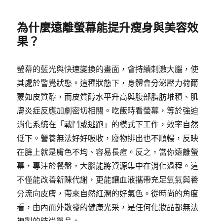
為什麼遠離螢幕能提升瘦身與美容效
果？
螢幕的藍光與快速變換的畫面，會持續刺激大腦，使
其處於警覺狀態。這種狀態下，身體會分泌壓力荷爾
蒙如皮質醇，而皮質醇水平升高與腹部脂肪堆積、肌
膚炎症反應加劇密切相關。吃飯時看螢幕，等於強迫
消化系統在「戰鬥或逃跑」的模式下工作，效率自然
低下。營養無法好好吸收，廢物排出也不順暢，反映
在臉上就是膚色不均、容易長痘。反之，當你遠離螢
幕，專注於餐盤，大腦能將資源集中在消化過程。這
不僅能改善新陳代謝，更能讓血液攜帶充足氧氣與養
分流向皮膚，帶來自然紅潤的好氣色。從時尚的角度
看，由內而外散發的健康光采，是任何化妝品都無法