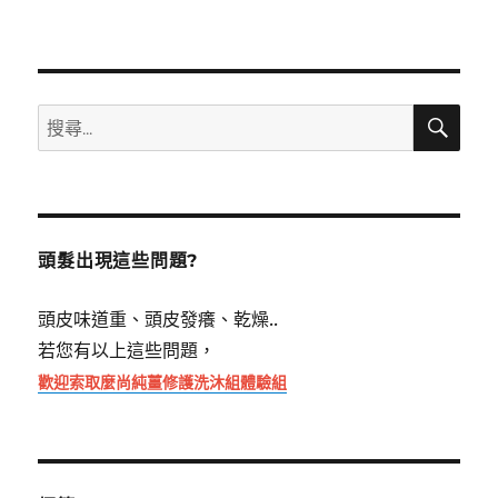
搜
搜
尋
尋
關
鍵
字:
頭髮出現這些問題?
頭皮味道重、頭皮發癢、乾燥..
若您有以上這些問題，
歡迎索取麼尚純薑修護洗沐組體驗組