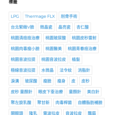
標籤
LPG
Thermage FLX
削骨手術
台北緊緻V臉
微晶瓷
晶亮瓷
杏仁酸
桃園清痘痘治療
桃園玻尿酸
桃園皮秒雷射
桃園肉毒瘦小臉
桃園醫美
桃園青春痘治療
桃園音波拉提
桃園音波拉皮
植髮
極線音波拉提
水微晶
法令紋
消脂針
淚溝
玻尿酸
瘦臉
瘦身
皮
皮秒
皮秒 童顏針
眼皮下垂治療
童顏針
美白針
聚左旋乳酸
聚甘新
肉毒桿菌
自體脂肪補臉
開眼頭
隆乳
電波拉皮
音波拉皮
飄眉