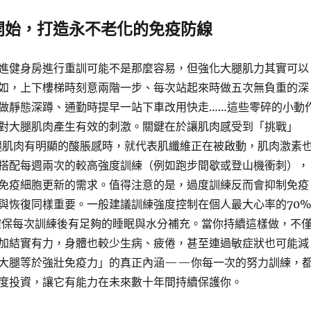
開始，打造永不老化的免疫防線
進健身房進行重訓可能不是那麼容易，但強化大腿肌力其實可以
如，上下樓梯時刻意兩階一步、每次站起來時做五次無負重的深
做靜態深蹲、通勤時提早一站下車改用快走……這些零碎的小動
對大腿肌肉產生有效的刺激。關鍵在於讓肌肉感受到「挑戰」
肌肉有明顯的酸脹感時，就代表肌纖維正在被啟動，肌肉激素
搭配每週兩次的較高強度訓練（例如跑步間歇或登山機衝刺），
免疫細胞更新的需求。值得注意的是，過度訓練反而會抑制免疫
與恢復同樣重要。一般建議訓練強度控制在個人最大心率的70
確保每次訓練後有足夠的睡眠與水分補充。當你持續這樣做，不
加結實有力，身體也較少生病、疲倦，甚至連過敏症狀也可能減
大腿等於強壯免疫力」的真正內涵——你每一次的努力訓練，
度投資，讓它有能力在未來數十年間持續保護你。