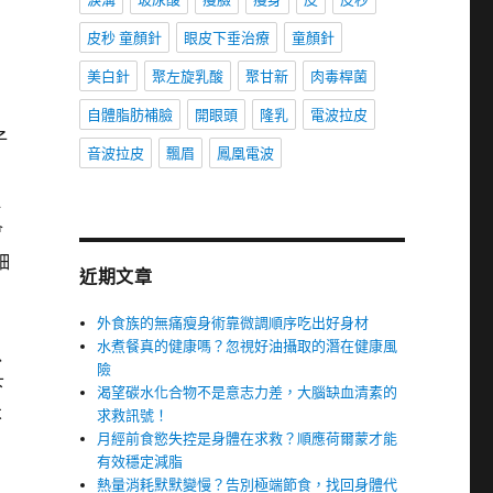
皮秒 童顏針
眼皮下垂治療
童顏針
美白針
聚左旋乳酸
聚甘新
肉毒桿菌
自體脂肪補臉
開眼頭
隆乳
電波拉皮
子
音波拉皮
飄眉
鳳凰電波
動
血
會
細
近期文章
外食族的無痛瘦身術靠微調順序吃出好身材
水煮餐真的健康嗎？忽視好油攝取的潛在健康風
以
險
下
渴望碳水化合物不是意志力差，大腦缺血清素的
不
求救訊號！
月經前食慾失控是身體在求救？順應荷爾蒙才能
有效穩定減脂
熱量消耗默默變慢？告別極端節食，找回身體代