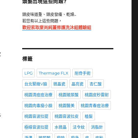
頭髮出現這些問題?
頭皮味道重、頭皮發癢、乾燥..
若您有以上這些問題，
歡迎索取麼尚純薑修護洗沐組體驗組
次
標籤
LPG
Thermage FLX
削骨手術
台北緊緻V臉
微晶瓷
晶亮瓷
杏仁酸
桃園清痘痘治療
桃園玻尿酸
桃園皮秒雷射
桃園肉毒瘦小臉
桃園醫美
桃園青春痘治療
比
桃園音波拉提
桃園音波拉皮
植髮
極線音波拉提
水微晶
法令紋
消脂針
淚溝
玻尿酸
瘦臉
瘦身
皮
皮秒