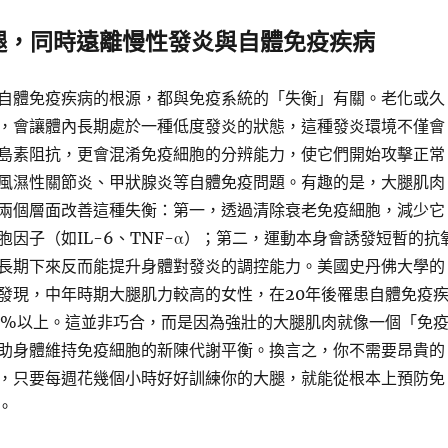
腿，同時遠離慢性發炎與自體免疫疾病
自體免疫疾病的根源，都與免疫系統的「失衡」有關。老化或久
，會讓體內長期處於一種低度發炎的狀態，這種發炎環境不僅會
島素阻抗，更會混淆免疫細胞的分辨能力，使它們開始攻擊正常
風濕性關節炎、甲狀腺炎等自體免疫問題。有趣的是，大腿肌肉
兩個層面改善這種失衡：第一，透過清除衰老免疫細胞，減少它
胞因子（如IL-6、TNF-α）；第二，運動本身會誘發短暫的抗
長期下來反而能提升身體對發炎的調控能力。美國史丹佛大學的
發現，中年時期大腿肌力較高的女性，在20年後罹患自體免疫
0%以上。這並非巧合，而是因為強壯的大腿肌肉就像一個「免
助身體維持免疫細胞的新陳代謝平衡。換言之，你不需要昂貴的
，只要每週花幾個小時好好訓練你的大腿，就能從根本上預防免
。