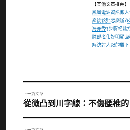
【其他文章推薦】
鳳凰電波
資訊懶人
產後鬆弛
怎麼辦?
海菲秀
3步驟輕鬆
臉部老化好明顯,
解決討人厭的雙下
文
上一篇文章
章
從微凸到川字線：不傷腰椎的 
上
一
導
篇
覽
文
下一篇文章