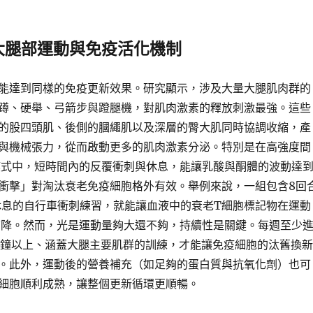
大腿部運動與免疫活化機制
能達到同樣的免疫更新效果。研究顯示，涉及大量大腿肌肉群的
蹲、硬舉、弓箭步與蹬腿機，對肌肉激素的釋放刺激最強。這些
的股四頭肌、後側的膕繩肌以及深層的臀大肌同時協調收縮，產
與機械張力，從而啟動更多的肌肉激素分泌。特別是在高強度間
）模式中，短時間內的反覆衝刺與休息，能讓乳酸與酮體的波動達
衝擊」對淘汰衰老免疫細胞格外有效。舉例來說，一組包含8回
秒休息的自行車衝刺練習，就能讓血液中的衰老T細胞標記物在運動
下降。然而，光是運動量夠大還不夠，持續性是關鍵。每週至少
分鐘以上、涵蓋大腿主要肌群的訓練，才能讓免疫細胞的汰舊換新
。此外，運動後的營養補充（如足夠的蛋白質與抗氧化劑）也可
細胞順利成熟，讓整個更新循環更順暢。