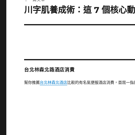
章:
川字肌養成術：這 7 個核心
下
一
篇
文
章:
台北林森北路酒店消費
幫你推薦
台北林森北酒店
比較的有名氣便服酒店消費，首屈一指