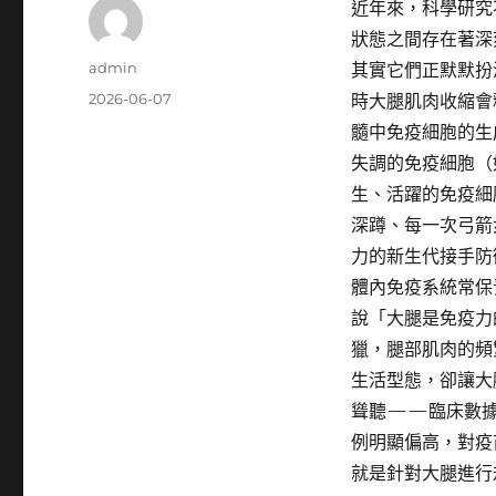
近年來，科學研究
狀態之間存在著深
作
admin
其實它們正默默扮
者
發
2026-06-07
時大腿肌肉收縮會
佈
髓中免疫細胞的生
日
失調的免疫細胞（
期:
生、活躍的免疫細
深蹲、每一次弓箭
力的新生代接手防
體內免疫系統常保
說「大腿是免疫力
獵，腿部肌肉的頻
生活型態，卻讓大
聳聽——臨床數據
例明顯偏高，對疫
就是針對大腿進行