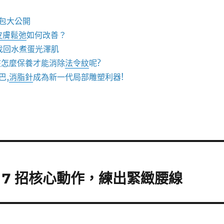
包大公開
皮膚鬆弛
如何改善？
找回水煮蛋光澤肌
該怎麼保養才能消除
法令紋
呢?
巴,
消脂針
成為新一代局部雕塑利器!
7 招核心動作，練出緊緻腰線