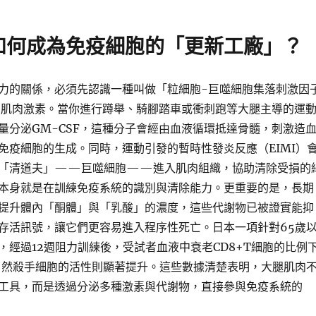
如何成為免疫細胞的「更新工廠」？
力的關係，必須先認識一種叫做「粒細胞-巨噬細胞集落刺激因
」的肌肉激素。當你進行蹲舉、騎腳踏車或衝刺跑等大腿主導的運
量分泌GM-CSF，這種分子會經由血液循環抵達骨髓，刺激造
免疫細胞的生成。同時，運動引發的暫時性發炎反應（EIMI）
「清道夫」——巨噬細胞——進入肌肉組織，協助清除受損的
本身就是在訓練免疫系統的識別與清除能力。更重要的是，長期
提升體內「酮體」與「乳酸」的濃度，這些代謝物已被證實能抑
存活訊號，讓它們更容易進入程序性死亡。日本一項針對65歲
，經過12週阻力訓練後，受試者血液中衰老CD8+T細胞的比例
自然殺手細胞的活性則顯著提升。這些數據清楚表明，大腿肌肉
工具，而是透過分泌多種激素與代謝物，直接參與免疫系統的