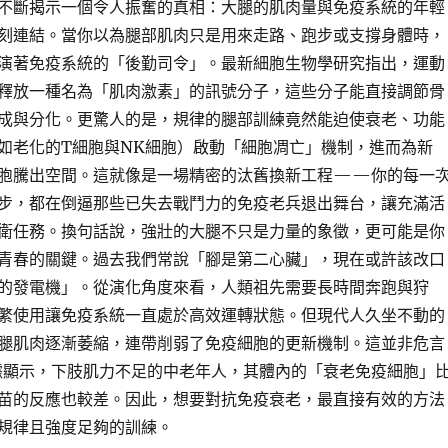
不斷揭示一個令人振奮的真相：大腿的肌肉量與免疫系統的年輕
刻連結。當你以為腿部肌肉只是用來走路、跑步或支撐身體時，
演著免疫系統的「後勤司令」。最新細胞生物學研究指出，運動
釋放一種名為「肌肉激素」的訊號分子，這些分子能直接調節骨
成與分化。更驚人的是，規律的腿部訓練竟然能迫使衰老、功能
如老化的T細胞與NK細胞）啟動「細胞凋亡」機制，進而為新
胞騰出空間。這就像是一場精密的汰舊換新工程——你的每一
步，都在倒逼那些已失去戰鬥力的免疫老兵退出舞台，讓充滿活
衛任務。換句話說，強壯的大腿不只是力量的象徵，更可能是你
青春的關鍵。過去我們常說「腳是第二心臟」，現在或許該改口
的發電機」。從演化角度來看，人類祖先需要長時間奔跑與狩
繁使用讓免疫系統一直處於高效運轉狀態。但現代人久坐不動的
腿肌肉逐漸萎縮，連帶削弱了免疫細胞的更新機制。這並非危言
顯示，下肢肌力不足的中老年人，其體內的「衰老免疫細胞」
苗的反應也較差。因此，想要對抗免疫衰老，最直接有效的方法
規律且強度足夠的訓練。