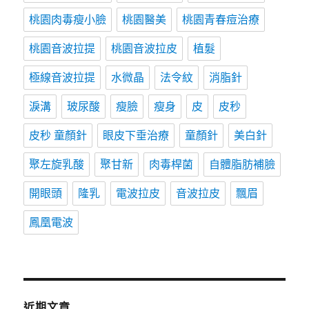
桃園肉毒瘦小臉
桃園醫美
桃園青春痘治療
桃園音波拉提
桃園音波拉皮
植髮
極線音波拉提
水微晶
法令紋
消脂針
淚溝
玻尿酸
瘦臉
瘦身
皮
皮秒
皮秒 童顏針
眼皮下垂治療
童顏針
美白針
聚左旋乳酸
聚甘新
肉毒桿菌
自體脂肪補臉
開眼頭
隆乳
電波拉皮
音波拉皮
飄眉
鳳凰電波
近期文章