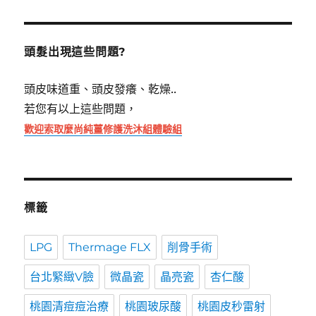
關
鍵
字:
頭髮出現這些問題?
頭皮味道重、頭皮發癢、乾燥..
若您有以上這些問題，
歡迎索取麼尚純薑修護洗沐組體驗組
標籤
LPG
Thermage FLX
削骨手術
台北緊緻V臉
微晶瓷
晶亮瓷
杏仁酸
桃園清痘痘治療
桃園玻尿酸
桃園皮秒雷射