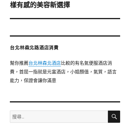
一
樣有感的美容新選擇
篇
文
章:
台北林森北路酒店消費
幫你推薦
台北林森北酒店
比較的有名氣便服酒店消
費，首屈一指就是元富酒店，小姐顏值，氣質，語言
能力，保證會讓你滿意
搜
搜
尋
尋