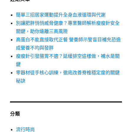
簡單三招居家運動提升全身血液循環與代謝
別讓肥胖悄悄威脅健康？專業醫師解析瘦瘦針安全
關鍵，助你遠離三高風險
高蛋白不能直接取代正餐 營養師示警盲目補充恐造
成營養不均與發胖
瘦瘦針引發腸胃不適？延緩排空這樣做，補水是關
鍵
零器材徒手核心訓練，徹底改善脊椎穩定度的關鍵
秘訣
分類
流行時尚