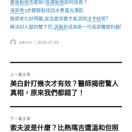
產後鬆弛
怎麼辦?
皮膚鬆弛
如何改善？
海菲秀
3步驟輕鬆找回水煮蛋光澤肌
臉部老化好明顯,該怎麼保養才能消除
法令紋
呢?
解決討人厭的雙下巴,
消脂針
成為新一代局部雕塑利器!
作
發
admin
2025-07-03
者
佈
日
期:
文
上一篇文章
章
美白針打幾次才有效？醫師揭密驚人
上
一
真相，原來我們都錯了！
導
篇
覽
文
章:
下一篇文章
索夫波是什麼？比熱瑪吉還溫和但照
下