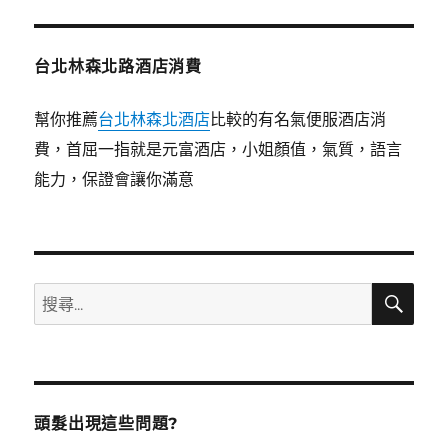
台北林森北路酒店消費
幫你推薦
台北林森北酒店
比較的有名氣便服酒店消
費，首屈一指就是元富酒店，小姐顏值，氣質，語言
能力，保證會讓你滿意
搜
搜
尋
尋
關
鍵
字:
頭髮出現這些問題?