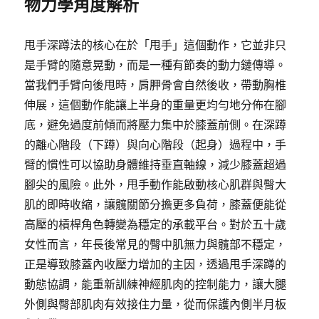
物力學角度解析
甩手深蹲法的核心在於「甩手」這個動作，它並非只
是手臂的隨意晃動，而是一種有節奏的動力鏈傳導。
當我們手臂向後甩時，肩胛骨會自然後收，帶動胸椎
伸展，這個動作能讓上半身的重量更均勻地分佈在腳
底，避免過度前傾而將壓力集中於膝蓋前側。在深蹲
的離心階段（下蹲）與向心階段（起身）過程中，手
臂的慣性可以協助身體維持垂直軸線，減少膝蓋超過
腳尖的風險。此外，甩手動作能啟動核心肌群與臀大
肌的即時收縮，讓髖關節分擔更多負荷，膝蓋便能從
高壓的槓桿角色轉變為穩定的承載平台。對於五十歲
女性而言，年長後常見的臀中肌無力與髖部不穩定，
正是導致膝蓋內收壓力增加的主因，透過甩手深蹲的
動態協調，能重新訓練神經肌肉的控制能力，讓大腿
外側與臀部肌肉有效接住力量，從而保護內側半月板