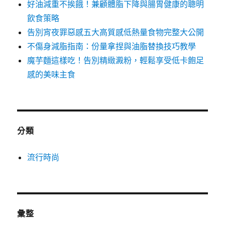
好油減重不挨餓！兼顧體脂下降與腸胃健康的聰明
飲食策略
告別宵夜罪惡感五大高質感低熱量食物完整大公開
不傷身減脂指南：份量拿捏與油脂替換技巧教學
魔芋麵這樣吃！告別精緻澱粉，輕鬆享受低卡飽足
感的美味主食
分類
流行時尚
彙整