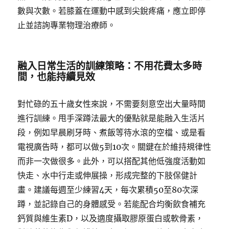
數與次數。若膝蓋在運動中感到尖銳疼痛，應立即停
止並諮詢專業物理治療師。
融入日常生活的訓練策略：不用花費太多時
間，也能持續見效
對忙碌的五十歲女性來說，不需要刻意空出大量時間
進行訓練。甩手深蹲法最大的優點就是能融入生活片
段，例如早晨刷牙時、煮飯等待水滾的空檔、或是看
電視廣告時，都可以做5到10次。關鍵在於維持規律性
而非一次做很多。此外，可以搭配其他低強度活動如
快走、水中行走或伸展操，形成完整的下肢保健計
畫。建議每週至少練習4天，每次累積50至80次深
蹲，並記錄自己的身體感受。若能配合均衡飲食補充
鈣質與維生素D，以及適度攝取膠原蛋白或軟骨素，