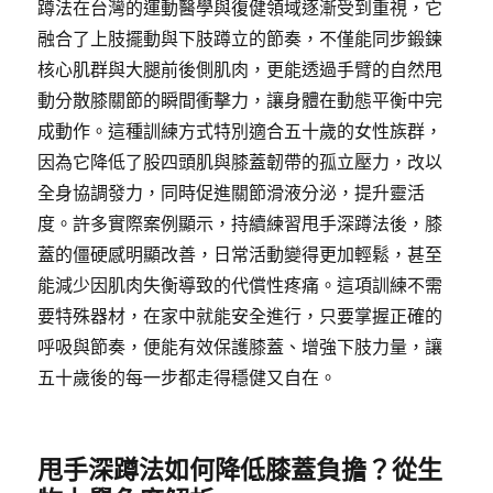
蹲法在台灣的運動醫學與復健領域逐漸受到重視，它
融合了上肢擺動與下肢蹲立的節奏，不僅能同步鍛鍊
核心肌群與大腿前後側肌肉，更能透過手臂的自然甩
動分散膝關節的瞬間衝擊力，讓身體在動態平衡中完
成動作。這種訓練方式特別適合五十歲的女性族群，
因為它降低了股四頭肌與膝蓋韌帶的孤立壓力，改以
全身協調發力，同時促進關節滑液分泌，提升靈活
度。許多實際案例顯示，持續練習甩手深蹲法後，膝
蓋的僵硬感明顯改善，日常活動變得更加輕鬆，甚至
能減少因肌肉失衡導致的代償性疼痛。這項訓練不需
要特殊器材，在家中就能安全進行，只要掌握正確的
呼吸與節奏，便能有效保護膝蓋、增強下肢力量，讓
五十歲後的每一步都走得穩健又自在。
甩手深蹲法如何降低膝蓋負擔？從生