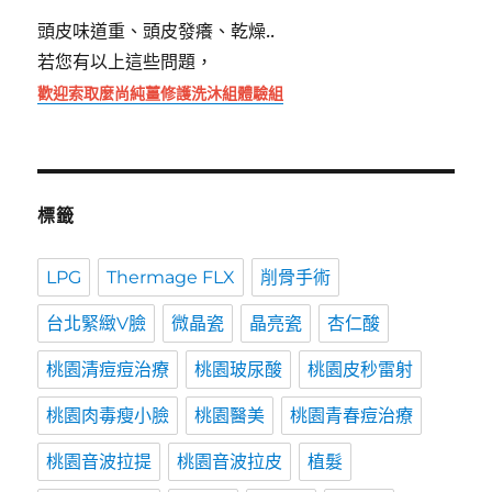
頭皮味道重、頭皮發癢、乾燥..
若您有以上這些問題，
歡迎索取麼尚純薑修護洗沐組體驗組
標籤
LPG
Thermage FLX
削骨手術
台北緊緻V臉
微晶瓷
晶亮瓷
杏仁酸
桃園清痘痘治療
桃園玻尿酸
桃園皮秒雷射
桃園肉毒瘦小臉
桃園醫美
桃園青春痘治療
桃園音波拉提
桃園音波拉皮
植髮