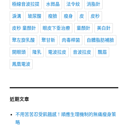
極線音波拉提
水微晶
法令紋
消脂針
淚溝
玻尿酸
瘦臉
瘦身
皮
皮秒
皮秒 童顏針
眼皮下垂治療
童顏針
美白針
聚左旋乳酸
聚甘新
肉毒桿菌
自體脂肪補臉
開眼頭
隆乳
電波拉皮
音波拉皮
飄眉
鳳凰電波
近期文章
不用苦苦忍受飢餓感！順應生理機制的無痛瘦身策
略