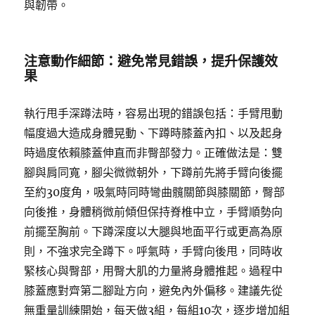
與韌帶。
注意動作細節：避免常見錯誤，提升保護效
果
執行甩手深蹲法時，容易出現的錯誤包括：手臂甩動
幅度過大造成身體晃動、下蹲時膝蓋內扣、以及起身
時過度依賴膝蓋伸直而非臀部發力。正確做法是：雙
腳與肩同寬，腳尖微微朝外，下蹲前先將手臂向後擺
至約30度角，吸氣時同時彎曲髖關節與膝關節，臀部
向後推，身體稍微前傾但保持脊椎中立，手臂順勢向
前擺至胸前。下蹲深度以大腿與地面平行或更高為原
則，不強求完全蹲下。呼氣時，手臂向後甩，同時收
緊核心與臀部，用臀大肌的力量將身體推起。過程中
膝蓋應對齊第二腳趾方向，避免內外偏移。建議先從
無重量訓練開始，每天做3組，每組10次，逐步增加組