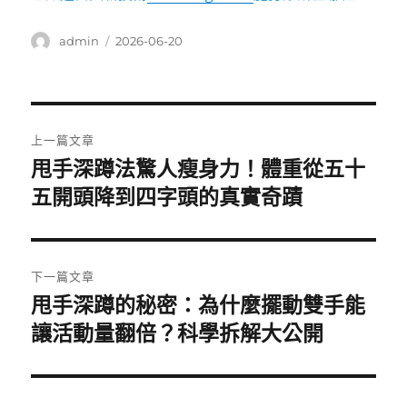
作
發
admin
2026-06-20
者
佈
日
期:
文
上一篇文章
章
甩手深蹲法驚人瘦身力！體重從五十
上
一
五開頭降到四字頭的真實奇蹟
導
篇
覽
文
章:
下一篇文章
甩手深蹲的秘密：為什麼擺動雙手能
下
一
讓活動量翻倍？科學拆解大公開
篇
文
章: