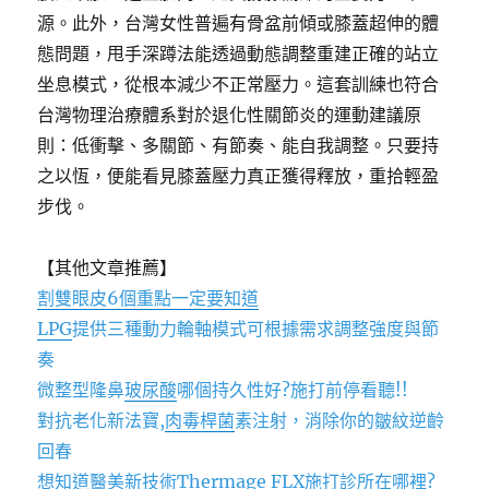
源。此外，台灣女性普遍有骨盆前傾或膝蓋超伸的體
態問題，甩手深蹲法能透過動態調整重建正確的站立
坐息模式，從根本減少不正常壓力。這套訓練也符合
台灣物理治療體系對於退化性關節炎的運動建議原
則：低衝擊、多關節、有節奏、能自我調整。只要持
之以恆，便能看見膝蓋壓力真正獲得釋放，重拾輕盈
步伐。
【其他文章推薦】
割雙眼皮6個重點一定要知道
LPG
提供三種動力輪軸模式可根據需求調整強度與節
奏
微整型隆鼻
玻尿酸
哪個持久性好?施打前停看聽!!
對抗老化新法寶,
肉毒桿菌
素注射，消除你的皺紋逆齡
回春
想知道醫美新技術
Thermage FLX
施打診所在哪裡?