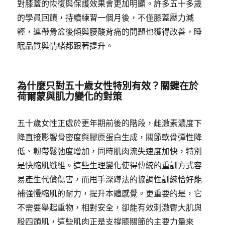
對膝蓋的恢復與保護效果會更加明顯。許多五十多歲
的學員回饋，持續練習一個月後，不僅膝蓋壓力減
輕，連帶骨盆後傾與腰酸背痛的問題也獲得改善，睡
眠品質與情緒都跟著提升。
為什麼只對五十歲女性特別有效？關鍵在於
荷爾蒙與肌力變化的對策
五十歲女性正處於更年期前後的階段，雌激素濃度下
降直接影響骨密度與膠原蛋白生成，關節軟骨彈性降
低、韌帶鬆弛度增加，同時肌肉流失速度加快，特別
是快縮肌纖維。這些生理變化使得傳統的重訓方式容
易產生代償傷害，而甩手深蹲法的協調性訓練恰好能
補強慢縮肌的耐力，提升本體感覺。更重要的是，它
不需要舉起重物，相對安全，卻能有效刺激臀大肌與
股四頭肌，這些肌肉正是支撐膝關節的主要力量來