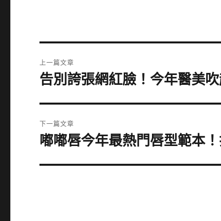
文
上一篇文章
章
告別誇張網紅臉！今年醫美吹
上
一
導
篇
覽
文
下一篇文章
章:
嘟嘟唇今年最熱門唇型範本！
下
一
篇
文
章: