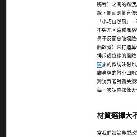
嘴唇）之間的過渡
線，側面則擁有優
「小巧自然風」，
不突兀。這種風格
鼻子反而會破壞臉
膈軟骨）來打造鼻
排斥或位移的風險
菌
素的微調注射也
飾鼻樑的微小凹陷
灣消費者對醫美療
每一次調整都像天
材質選擇大
當我們談論鼻型改