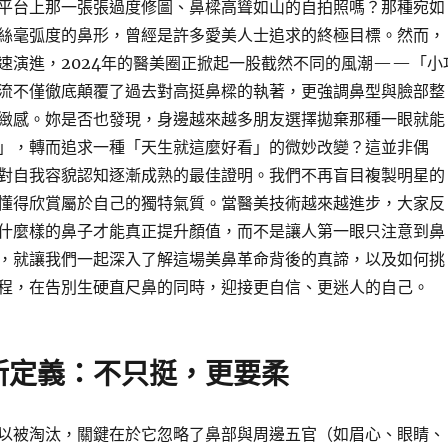
平台上那一張張過度修圖、鼻樑高聳如山的自拍照嗎？那種宛如
絲毫弧度的鼻形，曾經是許多愛美人士追求的終極目標。然而，
速演進，2024年的醫美圈正掀起一股截然不同的風潮——「小
流不僅徹底顛覆了過去對高挺鼻樑的執著，更強調鼻型與臉部整
緻感。妳是否也發現，身邊越來越多朋友選擇拋棄那種一眼就能
」，轉而追求一種「天生就這麼好看」的微妙改變？這並非偶
對自我容貌認知逐漸成熟的最佳證明。我們不再盲目複製明星的
懂得欣賞屬於自己的獨特氣質。當醫美技術越來越進步，大家反
什麼樣的鼻子才能真正提升顏值，而不是讓人第一眼只注意到鼻
，就讓我們一起深入了解這場美鼻革命背後的真諦，以及如何挑
程，在告別生硬直尺鼻的同時，迎接更自信、更迷人的自己。
新定義：不只挺，更要柔
以被淘汰，關鍵在於它忽略了鼻部與周邊五官（如眉心、眼睛、