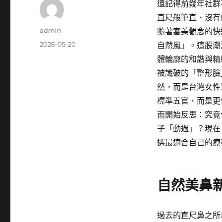
還記得前幾年社群
直尺般筆直、沒有
作
admin
隨著審美觀念的快
者
發
2026-05-20
自然風」。這股潮
佈
體輪廓的和諧與精
日
被識破的「整形臉
期:
然，而是台灣女性
標準五官，而是更
而開始反思：究竟
子「動過」？現在
選最適合自己的療
自然美鼻
過去的直尺鼻之所