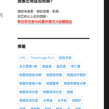
頭髮出現這些問題?
頭皮味道重、頭皮發癢、乾燥..
巧
若您有以上這些問題，
歡迎索取麼尚純薑修護洗沐組體驗組
標籤
LPG
Thermage FLX
削骨手術
台北緊緻V臉
微晶瓷
晶亮瓷
杏仁酸
桃園清痘痘治療
桃園玻尿酸
桃園皮秒雷射
桃園肉毒瘦小臉
桃園醫美
桃園青春痘治療
桃園音波拉提
桃園音波拉皮
植髮
極線音波拉提
水微晶
法令紋
消脂針
淚溝
玻尿酸
瘦臉
瘦身
皮
皮秒