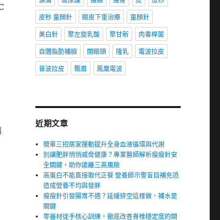
C
皮秒 童顏針
眼皮下垂治療
童顏針
美白針
聚左旋乳酸
聚甘新
肉毒桿菌
自體脂肪補臉
開眼頭
隆乳
電波拉皮
音波拉皮
飄眉
鳳凰電波
近期文章
讓
簡單三招居家運動提升全身血液循環與代謝
別讓肥胖悄悄威脅健康？專業醫師解析瘦瘦針安
全關鍵，助你遠離三高風險
高蛋白不能直接取代正餐 營養師示警盲目補充恐
造成營養不均與發胖
瘦瘦針引發腸胃不適？延緩排空這樣做，補水是
關鍵
零器材徒手核心訓練，徹底改善脊椎穩定度的關