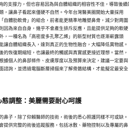
足夠的支撐力，但也容易因為與自體組織的相容性不佳，導致後續
題，讓鼻子看起來僵硬不自然。今年台灣醫美圈開始大量採用
「自體肋軟骨」的組合，前者能更精準地雕塑鼻骨，減少對周圍
則因為來自自身，幾乎不會產生排斥反應，且能提供足夠的軟硬
外，一種名為「高密度多孔聚乙烯」的新型材質也逐漸嶄露頭
能讓自體組織長入，達到真正的生物性融合，大幅降低異物感。
後的恢復期縮短，也讓最終的觸感與真實感更接近理想。當然，
根據個人的鼻部條件、皮膚厚度以及預算來決定，建議一定要與
面諮詢，並透過電腦斷層掃描來了解骨骼結構，才能擬定最安全
心態調整：美麗需要耐心呵護
的鼻子，除了仰賴醫師的技術，術後的悉心照護同樣不可或缺。
會提供完整的術後追蹤服務，包括冰敷、藥物控制以及專屬的鼻