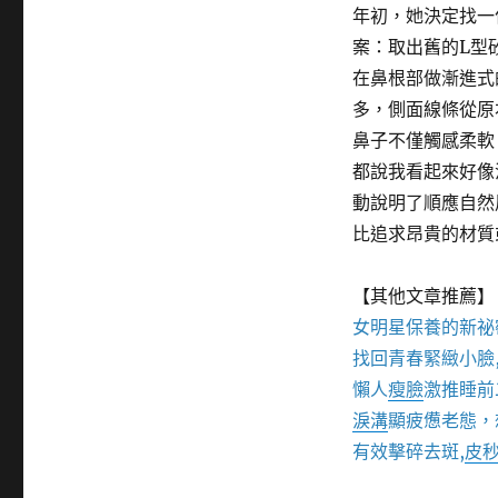
年初，她決定找一
案：取出舊的L型
在鼻根部做漸進式
多，側面線條從原
鼻子不僅觸感柔軟
都說我看起來好像
動說明了順應自然
比追求昂貴的材質
【其他文章推薦】
女明星保養的新祕
找回青春緊緻小臉
懶人
瘦臉
激推睡前
淚溝
顯疲憊老態，
有效擊碎去斑,
皮