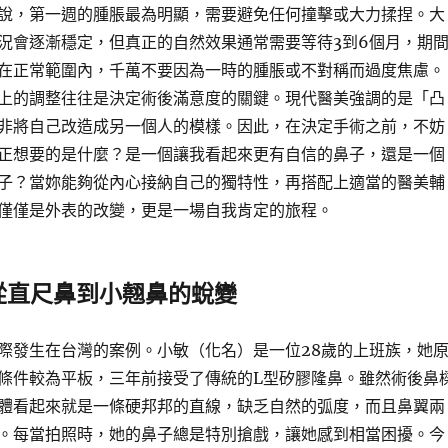
說，第一週的腫脹最為明顯，需要避免任何撞擊或大力揉捏。大
況會逐漸穩定，但真正的自然效果通常需要等待3到6個月，期
在正常範圍內，千萬不要因為一時的腫脹或不對稱而過度焦慮。
上的調整往往是決定術後滿意度的關鍵。現代醫美強調的是「凸
非將自己改造成另一個人的模樣。因此，在決定手術之前，不妨
正想要的是什麼？是一個讓我看起來更有自信的鼻子，還是一個
子？當妳能夠從內心接納自己的獨特性，再搭配上適當的醫美輔
僅僅是外表的改變，更是一場自我肯定的旅程。
從直尺鼻到小翹鼻的蛻變
際發生在台灣的案例。小敏（化名）是一位28歲的上班族，她
條件較為平板，三年前接受了傳統的L型矽膠隆鼻。雖然術後鼻
體看起來就是一條硬邦邦的直線，缺乏自然的弧度，而且鼻翼兩
。每當拍照時，她的鼻子總是特別搶戲，讓她感到相當困擾。今