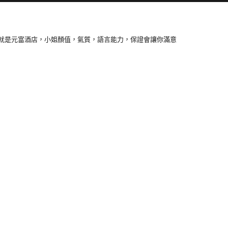
就是元富酒店，小姐顏值，氣質，語言能力，保證會讓你滿意