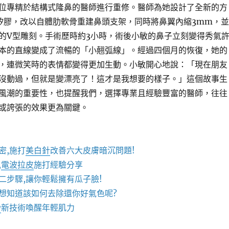
位專精於結構式隆鼻的醫師進行重修。醫師為她設計了全新的方
矽膠，改以自體肋軟骨重建鼻頭支架，同時將鼻翼內縮3mm，並
的V型雕刻。手術歷時約3小時，術後小敏的鼻子立刻變得秀氣
本的直線變成了流暢的「小翹弧線」。經過四個月的恢復，她的
，連微笑時的表情都變得更加生動。小敏開心地說：「現在朋友
沒動過，但就是變漂亮了！這才是我想要的樣子。」這個故事生
風潮的重要性，也提醒我們，選擇專業且經驗豐富的醫師，往往
或誇張的效果更為關鍵。
密,施打
美白針
改善六大皮膚暗沉問題!
,
電波拉皮
施打經驗分享
二步驟,讓你輕鬆擁有瓜子臉!
想知道該如何去除還你好氣色呢?
秒
新技術喚醒年輕肌力