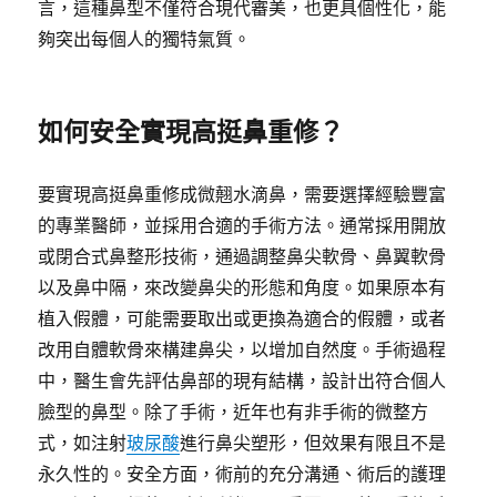
言，這種鼻型不僅符合現代審美，也更具個性化，能
夠突出每個人的獨特氣質。
如何安全實現高挺鼻重修？
要實現高挺鼻重修成微翹水滴鼻，需要選擇經驗豐富
的專業醫師，並採用合適的手術方法。通常採用開放
或閉合式鼻整形技術，通過調整鼻尖軟骨、鼻翼軟骨
以及鼻中隔，來改變鼻尖的形態和角度。如果原本有
植入假體，可能需要取出或更換為適合的假體，或者
改用自體軟骨來構建鼻尖，以增加自然度。手術過程
中，醫生會先評估鼻部的現有結構，設計出符合個人
臉型的鼻型。除了手術，近年也有非手術的微整方
式，如注射
玻尿酸
進行鼻尖塑形，但效果有限且不是
永久性的。安全方面，術前的充分溝通、術后的護理