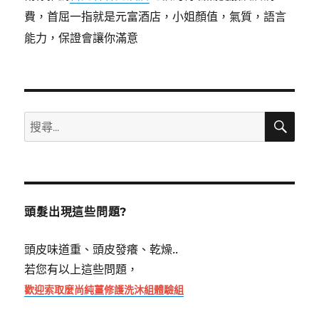
費，首屈一指就是元富酒店，小姐顏值，氣質，語言
能力，保證會讓你滿意
搜
搜
尋
尋
關
鍵
字:
頭髮出現這些問題?
頭皮味道重、頭皮發癢、乾燥..
若您有以上這些問題，
歡迎索取麼尚純薑修護洗沐組體驗組