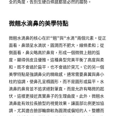
全的角度，告別生硬白條感都是必然的趨勢。
微翹水滴鼻的美學特點
微翹水滴鼻的核心在於“翹”與“水滴”兩個元素。從正
面看，鼻頭呈水滴狀，圓潤而不肥大，線條柔和；從
側面看，鼻尖略高於鼻背，形成一個微微上翹的弧
度，顯得俏皮且優雅。這種鼻型完美平衡了高度與柔
和，既不會過於扁平，也不會過於突兀。它的另一個
美學特點是強調鼻尖的精緻感，通常需要鼻翼與鼻小
柱的協調，使鼻孔呈橢圓形，而不是圓形或扁平。水
滴鼻的鼻背並不追求絕對筆直，而是允許有略微的起
伏，這樣更接近真實鼻子的生理曲度。此外，微翹水
滴鼻能有效拉長臉型的視覺效果，讓面部比例更加協
調，尤其適合臉部輪廓較為圓潤或偏短的人。整體而