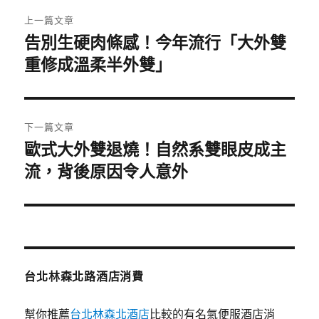
文
上一篇文章
章
告別生硬肉條感！今年流行「大外雙
上
一
重修成溫柔半外雙」
導
篇
覽
文
章:
下一篇文章
歐式大外雙退燒！自然系雙眼皮成主
下
一
流，背後原因令人意外
篇
文
章:
台北林森北路酒店消費
幫你推薦
台北林森北酒店
比較的有名氣便服酒店消