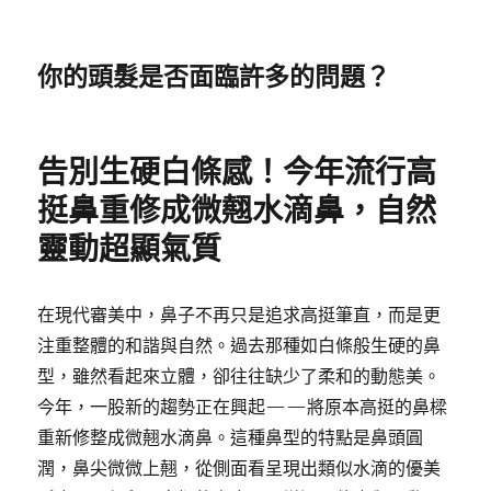
你的頭髮是否面臨許多的問題？
告別生硬白條感！今年流行高
挺鼻重修成微翹水滴鼻，自然
靈動超顯氣質
在現代審美中，鼻子不再只是追求高挺筆直，而是更
注重整體的和諧與自然。過去那種如白條般生硬的鼻
型，雖然看起來立體，卻往往缺少了柔和的動態美。
今年，一股新的趨勢正在興起——將原本高挺的鼻樑
重新修整成微翹水滴鼻。這種鼻型的特點是鼻頭圓
潤，鼻尖微微上翹，從側面看呈現出類似水滴的優美