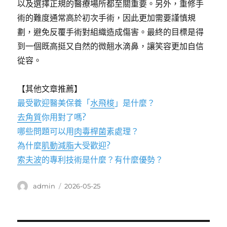
以及選擇正規的醫療場所都至關重要。另外，重修手
術的難度通常高於初次手術，因此更加需要謹慎規
劃，避免反覆手術對組織造成傷害。最終的目標是得
到一個既高挺又自然的微翹水滴鼻，讓笑容更加自信
從容。
【其他文章推薦】
最受歡迎醫美保養「
水飛梭
」是什麼？
去角質
你用對了嗎?
哪些問題可以用
肉毒桿菌
素處理？
為什麼
肌動減脂
大受歡迎?
索夫波
的專利技術是什麼？有什麼優勢？
作
發
admin
2026-05-25
者
佈
日
期: