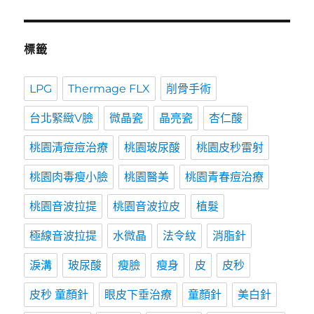
標籤
LPG
Thermage FLX
削骨手術
台北緊緻V臉
微晶瓷
晶亮瓷
杏仁酸
桃園清痘痘治療
桃園玻尿酸
桃園皮秒雷射
桃園肉毒瘦小臉
桃園醫美
桃園青春痘治療
桃園音波拉提
桃園音波拉皮
植髮
極線音波拉提
水微晶
法令紋
消脂針
淚溝
玻尿酸
瘦臉
瘦身
皮
皮秒
皮秒 童顏針
眼皮下垂治療
童顏針
美白針