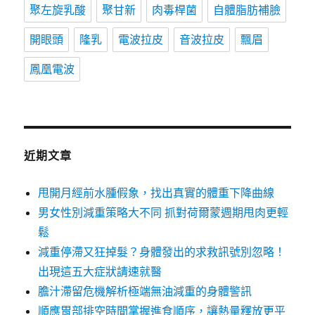
聚左旋乳酸
聚甘新
肉毒桿菌
自體脂肪補臉
開眼頭
隆乳
電波拉皮
音波拉皮
飄眉
鳳凰電波
近期文章
甩開月經前水腫假象，找出真實的體重下降曲線
男女性別減重策略大不同 抓對荷爾蒙週期甩肉更輕
鬆
減重停滯又狂掉髮？身體發出的求救訊號別忽略！
出現這五大症狀請速就醫
膽汁滯留危機解析極端無油減重的身體警訊
順應胃部排空時間掌握進食順序，讓熱量釋放更平