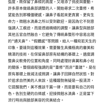
弧度，既保留了鼻樑的高度，又增添了俏皮與靈動。
許多原本做過鼻部調整的人，開始尋求二次重修，希
望能告別那種僵硬感，讓鼻子看起來更真實、更有生
命力。微翹水滴鼻之所以受到歡迎，是因為它不刻意
強調人工痕迹，而是透過精細的調整，讓鼻型與臉部
其他五官自然融合。它避免了傳統鼻整形中容易出現
的“通天鼻”、“假體感”等問題，給人一種宛若天生的
印象。要達到這種效果，需要醫生具備極高的審美和
精湛的技術，在保留鼻部原有結構的基礎上，適度調
整鼻尖軟骨的位置和角度，同時處理好鼻翼和鼻小柱
的關係。整個過程強調的是“重修”而非“重建”，是在
原有基礎上做減法或微調，讓鼻子回歸自然狀態。對
於追求自然美的人來說，這種趨勢無疑是一股清流，
它提醒我們，美不應該千篇一律，而是要有自己的特
色。告別生硬的白條感，迎接微翹水滴鼻，正是當下
流行時尚與臉部美容的完美結合。