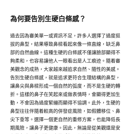
為何要告別生硬白條感？
過去因為審美單一或資訊不足，許多人選擇了過度挺
拔的鼻型，結果導致鼻樑看起來像一條直線，缺乏鼻
部的自然曲線。這種生硬的白條感不僅讓臉部顯得不
夠柔和，也容易讓他人一眼看出是人工痕迹。隨着審
美觀念的成熟，大家越來越追求自然、隨性的美感。
告別生硬白條感，就是追求更符合生理結構的鼻型，
讓鼻尖與鼻樑形成一個自然的弧度，而不是生硬的轉
折。這樣的鼻子在笑起來或做表情時，會顯得更加生
動，不會因為過度緊繃而顯得不協調。此外，生硬的
鼻型往往伴隨着較高的併發症風險，如假體移位、鼻
尖下垂等。選擇一個更自然的重修方案，也能降低長
期風險，讓鼻子更健康。因此，無論是從美觀還是安