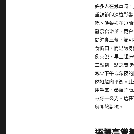
許多人在減重時，
重調節的深遠影響
吃、晚餐卻在睡前
發暴食慾望，更會
間進食三餐，並可
食窗口，而是讓身
例來說，早上起床
二點到一點之間吃
減少下午或深夜的
然地趨向平衡。此
用手掌、拳頭等簡
較每一公克。這種
與食慾對抗。
選擇高營