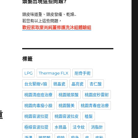
頭髮出現這些問題?
頭皮味道重、頭皮發癢、乾燥..
若您有以上這些問題，
歡迎索取麼尚純薑修護洗沐組體驗組
標籤
LPG
Thermage FLX
削骨手術
台北緊緻V臉
微晶瓷
晶亮瓷
杏仁酸
桃園清痘痘治療
桃園玻尿酸
桃園皮秒雷射
桃園肉毒瘦小臉
桃園醫美
桃園青春痘治療
重
桃園音波拉提
桃園音波拉皮
植髮
極線音波拉提
水微晶
法令紋
消脂針
淚溝
玻尿酸
瘦臉
瘦身
皮
皮秒