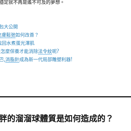
穩定就不再是遙不可及的夢想。
包大公開
皮膚鬆弛
如何改善？
找回水煮蛋光澤肌
該怎麼保養才能消除
法令紋
呢?
巴,
消脂針
成為新一代局部雕塑利器!
胖的溜溜球體質是如何造成的？