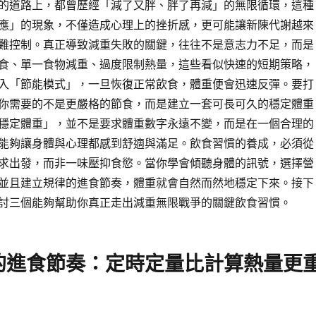
的道路上，都曾歷經「減了又胖、胖了再減」的無限循環，這種
應」的現象，不僅造成心理上的挫折感，更可能讓新陳代謝越來
難控制。真正導致減重失敗的關鍵，往往不是意志力不足，而是
食、單一食物減重、過度限制熱量，這些看似快速的短期策略，
入「節能模式」，一旦恢復正常飲食，體重便會迅速反彈。要打
你需要的不是更嚴格的節食，而是建立一套可長可久的穩定體重
穩定體重」，並不是要求體重數字永遠不變，而是在一個合理的
能夠讓身體與心理都感到舒適與滿足。飲食習慣的養成，必須從
求出發，而非一味壓抑食慾。當你學會傾聽身體的訊號，選擇營
並且建立規律的進食節奏，體重就會自然而然地穩定下來。接下
討三個能夠幫助你真正走出減重無限戰爭的關鍵飲食習慣。
的進食節奏：定時定量比計算熱量更