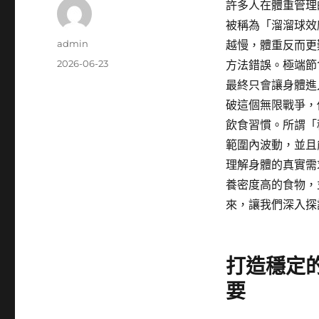
許多人在體重管理
被稱為「溜溜球效
作
admin
越慢，體重反而更
者
發
2026-06-23
方法錯誤。極端節
佈
最終只會讓身體進
日
破這個無限戰爭，
期:
飲食習慣。所謂「
範圍內波動，並且
理解身體的真實需
養密度高的食物，
來，讓我們深入探
打造穩定
要