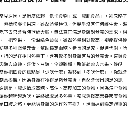
常見原因，是過度依賴「低卡食物」或「減肥食品」，卻忽略了
一包標榜零卡果凍，雖然熱量極低，但幾乎沒有任何維生素、礦
吃下去只會暫時欺騙大腦，無法真正滿足身體對營養的需求。相
、一把堅果、一份深綠色蔬菜，雖然熱量相對較高，卻能提供優
肪與多種微量元素，幫助穩定血糖、延長飽足感、促進代謝。所
，指的是在相同熱量下，含有較多對身體有益的營養素。這類食
肉類與魚類、雞蛋、豆類、全穀雜糧、新鮮蔬菜與水果、優酪
當你把飲食的焦點從「少吃什麼」轉移到「多吃什麼」，你就會
刻意挨餓，因為身體在獲得足夠營養後，自然會發出飽足的訊
原則是，減少攝取高糖、高油、高度加工的食物，因為這些食物
讓你越吃越想吃，最終攝取過多熱量。養成選擇高營養密度食物
足口腹之慾，更能讓身體的運作效率提升，進而達到穩定體重的