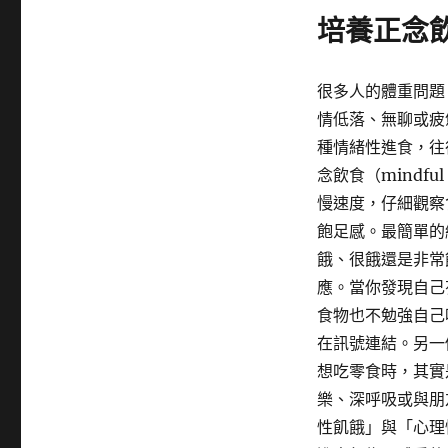
培養正念
很多人的體重問題
情低落、無聊或疲
種情緒性進食，往
念飲食（mindf
慢速度，仔細觀察
飽足感。最簡單的
餓、很餓還是非常
應。當你發現自己
食物也不勉強自己
在訊號連結。另一
想吃零食時，其實
樂、深呼吸或與朋
性飢餓」與「心理