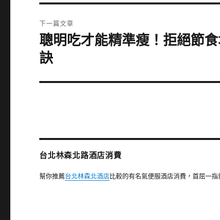
篇
覽
文
下一篇文章
章:
聰明吃才能精準瘦！拒絕節食
下
一
訣
篇
文
章:
台北林森北路酒店消費
幫你推薦
台北林森北酒店
比較的有名氣便服酒店消費，首屈一指