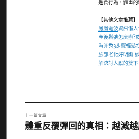
進食行為，體重的
【其他文章推薦】
鳳凰電波
資訊懶人
產後鬆弛
怎麼辦?
海菲秀
3步驟輕鬆
臉部老化好明顯,
解決討人厭的雙下
文
上一篇文章
章
體重反覆彈回的真相：越減越
上
一
導