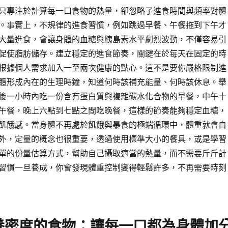
只專注於計算每一口食物的熱量，卻忽略了進食時間與頻率對體
。事實上，不規律的進食習慣，例如跳過早餐、午餐拖到下午才
大量進食，會讓身體的血糖與胰島素水平劇烈波動，不僅容易引
促使脂肪儲存。建立穩定的進食節奏，關鍵在於每天在固定的時
根據個人需求加入一至兩次健康的點心。這不是要你嚴格限制進
體形成內在的生理時鐘，知道何時該補充能量、何時該休息。舉
後一小時內吃一份含有蛋白質與複雜碳水化合物的早餐，中午十
午餐，晚上六點到七點之間吃晚餐，這樣的節奏能夠穩定血糖，
飢餓感。當身體不再處於飢餓與暴食的極端循環中，體重就會自
外，定量的概念也很重要，透過使用標準大小的餐具，或是學習
單的份量估算方式，幫助自己攝取適當的熱量，而不需要斤斤計
習慣一旦養成，你會發現體重控制變得輕鬆許多，不再需要時刻
養密度的食物：讓每一口都為身體加