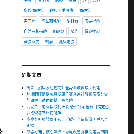
皮秒 童顏針
眼皮下垂治療
童顏針
美白針
聚左旋乳酸
聚甘新
肉毒桿菌
自體脂肪補臉
開眼頭
隆乳
電波拉皮
音波拉皮
飄眉
鳳凰電波
近期文章
簡單三招居家運動提升全身血液循環與代謝
別讓肥胖悄悄威脅健康？專業醫師解析瘦瘦針安
全關鍵，助你遠離三高風險
高蛋白不能直接取代正餐 營養師示警盲目補充恐
造成營養不均與發胖
瘦瘦針引發腸胃不適？延緩排空這樣做，補水是
關鍵
分
零器材徒手核心訓練，徹底改善脊椎穩定度的關