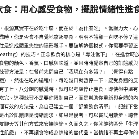
飲食：用心感受食物，擺脫情緒性進
，根源其實不在於吃什麼，而在於「為什麼吃」。當壓力大、心
憊時，你是否會不自覺地拿起零食，明明不餓卻一直吃不停？這
往是造成體重失控的隱形殺手。要破解這個模式，你需要學習正
ul eating）的技巧。正念飲食的核心是「專注當下」，在進食時
食物的顏色、香氣、口感與味道，並且時時覺察自己的飢餓感與
練習方法是：在餐前先問自己「我現在有多餓？」（覺得有點
餓），然後在吃的過程中，每吃幾口就暫停一下，感受身體的反
有了七、八分飽的感覺時，就可以考慮停止進食，即使盤中還有
吃完。這種練習不是要你限制自己，而是幫助你重新與身體的內
個有效的方法是，為自己建立一個「舒適飲食清單」，記錄下當
是出於飢餓還是情緒需求，如果是後者，可以嘗試用散步、聽音
友聊天等其他方式來安撫情緒。久而久之，你就能夠區分「生理
性飢餓」，不再讓食物成為情緒的替代品。當情緒不再主導你的