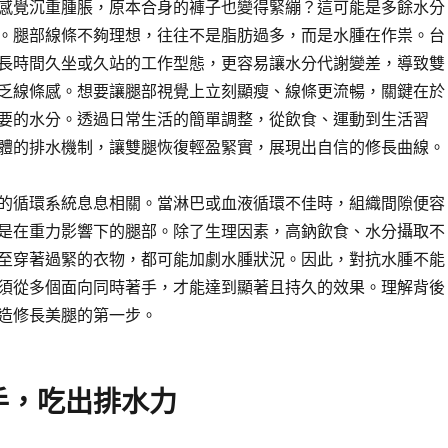
感覺沉重腫脹，原本合身的褲子也變得緊繃？這可能是多餘水分
。腿部線條不夠理想，往往不是脂肪過多，而是水腫在作祟。台
長時間久坐或久站的工作型態，更容易讓水分代謝變差，導致雙
乏線條感。想要讓腿部視覺上立刻顯瘦、線條更流暢，關鍵在於
要的水分。透過日常生活的簡單調整，從飲食、運動到生活習
體的排水機制，讓雙腿恢復輕盈緊實，展現出自信的修長曲線。
的循環系統息息相關。當淋巴或血液循環不佳時，組織間隙便容
是在重力影響下的腿部。除了生理因素，高鈉飲食、水分攝取不
至穿著過緊的衣物，都可能加劇水腫狀況。因此，對抗水腫不能
須從多個面向同時著手，才能達到顯著且持久的效果。理解背後
造修長美腿的第一步。
手，吃出排水力