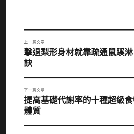
文
上一篇文章
章
擊退梨形身材就靠疏通鼠蹊淋
上
一
導
訣
篇
覽
文
章:
下一篇文章
提高基礎代謝率的十種超級食
下
一
體質
篇
文
章: