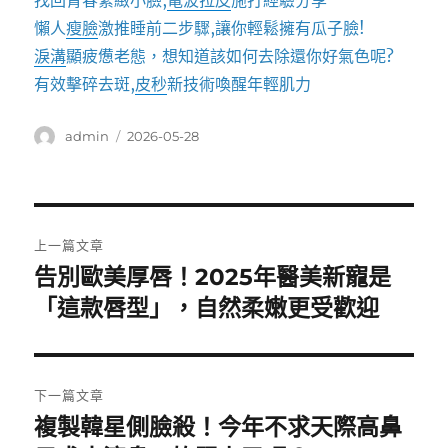
找回青春緊緻小臉,
電波拉皮
施打經驗分享
懶人
瘦臉
激推睡前二步驟,讓你輕鬆擁有瓜子臉!
淚溝
顯疲憊老態，想知道該如何去除還你好氣色呢?
有效擊碎去斑,
皮秒
新技術喚醒年輕肌力
作
發
admin
2026-05-28
者
佈
日
期:
文
上一篇文章
章
告別歐美厚唇！2025年醫美新寵是
上
一
「這款唇型」，自然柔嫩更受歡迎
導
篇
覽
文
章:
下一篇文章
複製韓星側臉殺！今年不求天際高鼻
下