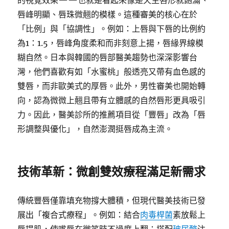
的視覺效果——也就是看起來像是天生唇形就飽滿、
唇峰明顯、唇珠微翹的模樣。這種審美的核心在於
「比例」與「協調性」。例如：上唇與下唇的比例約
為1：1.5，唇峰角度柔和而非刻意上揚，唇緣界線模
糊自然。日本與韓國的唇部醫美趨勢也深深影響台
灣，他們喜歡有如「水蜜桃」般透亮又帶有血色感的
雙唇，而非歐美式的厚唇。此外，男性審美也開始轉
向，認為微微上翹且帶有立體感的自然唇形更具吸引
力。因此，醫美診所的推薦項目從「豐唇」改為「唇
形調整與優化」，自然澎潤挺唇成為主流。
技術革新：微創雙效療程滿足新需求
傳統豐唇僅靠填充物撐大體積，但現代醫美技術已發
展出「複合式療程」。例如：結合
肉毒桿菌
素放鬆上