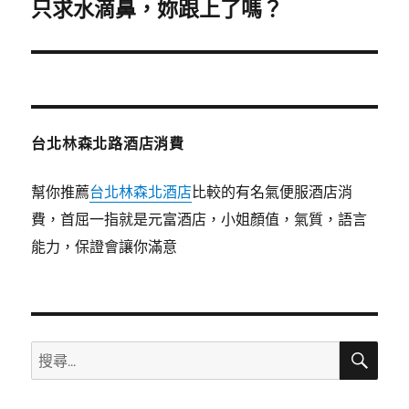
一
只求水滴鼻，妳跟上了嗎？
篇
文
章:
台北林森北路酒店消費
幫你推薦
台北林森北酒店
比較的有名氣便服酒店消
費，首屈一指就是元富酒店，小姐顏值，氣質，語言
能力，保證會讓你滿意
搜
搜
尋
尋
關