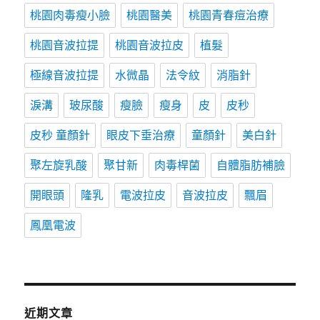
桃園肉毒瘦小臉
桃園醫美
桃園青春痘治療
桃園音波拉提
桃園音波拉皮
植髮
極線音波拉提
水微晶
法令紋
消脂針
淚溝
玻尿酸
瘦臉
瘦身
皮
皮秒
皮秒 童顏針
眼皮下垂治療
童顏針
美白針
聚左旋乳酸
聚甘新
肉毒桿菌
自體脂肪補臉
開眼頭
隆乳
電波拉皮
音波拉皮
飄眉
鳳凰電波
近期文章