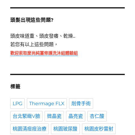
鍵
字:
頭髮出現這些問題?
頭皮味道重、頭皮發癢、乾燥..
若您有以上這些問題，
歡迎索取麼尚純薑修護洗沐組體驗組
標籤
LPG
Thermage FLX
削骨手術
台北緊緻V臉
微晶瓷
晶亮瓷
杏仁酸
桃園清痘痘治療
桃園玻尿酸
桃園皮秒雷射