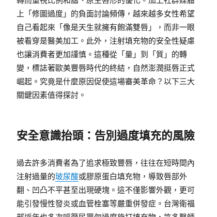
轉而重視比例和諧、原生唇形的優化。加上社群媒體
上「修圖過度」的負面討論頻傳，越來越多女性希望
自己看起來「像是天生就擁有飽滿雙唇」，而非一眼
被看穿是醫美加工。此外，注射填充物的安全性疑慮
也讓消費者更加謹慎。這種從「量」到「質」的轉
變，標誌著歐美豐唇時代的終結，自然澎潤挺唇正式
崛起。究竟是什麼原因促使這場審美革命？以下三大
關鍵因素值得探討。
安全意識抬頭：告別過度填充的風險
過去許多消費者為了追求極致豐唇，往往在短時間內
注射過量的
玻尿酸
或膠原蛋白填充物，導致唇部外
翻、凹凸不平甚至出現硬塊。這不僅影響外觀，更可
能引發慢性發炎或血管栓塞等嚴重併發症。台灣衛福