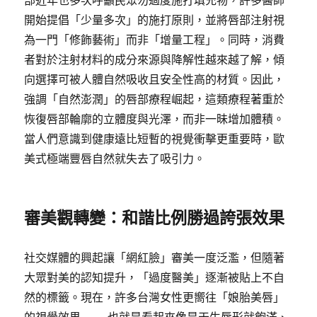
部近年也多次呼籲民眾勿過度施打填充物，許多醫師
開始提倡「少量多次」的施打原則，並將唇部注射視
為一門「修飾藝術」而非「增量工程」。同時，消費
者對於注射材料的成分來源與降解性越來越了解，傾
向選擇可被人體自然吸收且安全性高的材質。因此，
強調「自然澎潤」的唇部療程崛起，這類療程著重於
恢復唇部輪廓的立體度與光澤，而非一昧增加體積。
當人們意識到健康遠比短暫的視覺衝擊更重要時，歐
美式極端豐唇自然就失去了吸引力。
審美觀轉變：和諧比例勝過誇張效果
社交媒體的興起讓「網紅臉」審美一度泛濫，但隨著
大眾對美的認知提升，「過度醫美」逐漸被貼上不自
然的標籤。現在，許多台灣女性更嚮往「娘胎美唇」