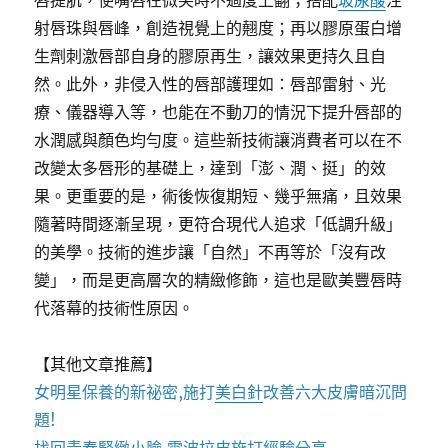
唇提肌，使嘴唇在微笑時不過度上翻；搭配
玻尿酸
注
射唇珠與唇峰，創造視覺上的翹度；再以膠原蛋白增
生劑刺激唇部自身的膠原再生，讓效果更持久且自
然。此外，非侵入性的唇部護理如：唇部雷射、光
療、儀器導入等，也能在不動刀的情況下提升唇部的
水潤感與顏色均勻度。這些新技術讓消費者可以在不
改變太多唇形的基礎上，達到「澎、潤、挺」的效
果。更重要的是，術後恢復期短、幾乎無痛，且效果
隨著時間逐漸呈現，更符合現代人追求「低調升級」
的美學。技術的進步讓「自然」不再等於「沒有改
變」，而是更高層次的精緻修飾，這也是歐美豐唇時
代落幕的技術性原因。
【其他文章推薦】
女明星保養的新祕密,施打
美白針
改善六大皮膚暗沉問
題!