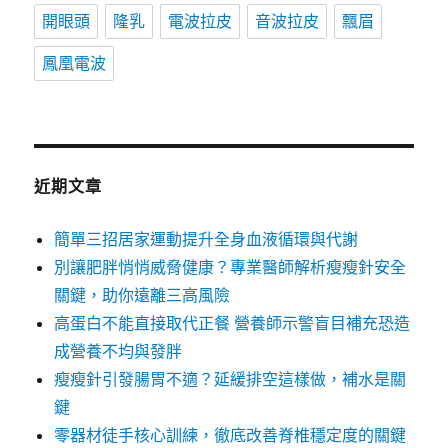
開眼頭
隆乳
電波拉皮
音波拉皮
飄眉
鳳凰電波
近期文章
簡單三招居家運動提升全身血液循環與代謝
別讓肥胖悄悄威脅健康？專業醫師解析瘦瘦針安全
關鍵，助你遠離三高風險
高蛋白不能直接取代正餐 營養師示警盲目補充恐造
成營養不均與發胖
瘦瘦針引發腸胃不適？延緩排空這樣做，補水是關
鍵
零器材徒手核心訓練，徹底改善脊椎穩定度的關鍵