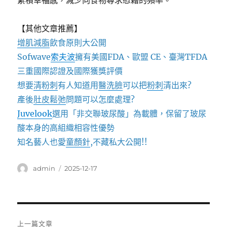
累積幸福感，減少向食物尋求慰藉的頻率。
【其他文章推薦】
增肌減脂
飲食原則大公開
Sofwave
索夫波
擁有美國FDA、歐盟 CE、臺灣TFDA
三重國際認證及國際獲獎評價
想要
清粉刺
有人知道用
醫洗臉
可以把
粉刺
清出來?
產後
肚皮鬆弛
問題可以怎麼處理?
Juvelook
選用「非交聯玻尿酸」為載體，保留了玻尿
酸本身的高組織相容性優勢
知名藝人也愛
童顏針
,不藏私大公開!!
作
發
admin
2025-12-17
者
佈
日
期:
文
上一篇文章