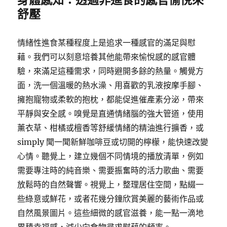
舒壓
情緒性進食某種程度上是追求一種感官的滿足與慰
藉。我們可以刻意培養其他能帶來愉悅感的感官體
驗，來滿足這種需求，同時避開多餘的熱量。觸覺方
面，洗一個溫暖的熱水澡、用喜歡的乳液按摩手腳、
擁抱寵物或柔軟的抱枕，都能促進催產素分泌，帶來
平靜與安全感。嗅覺是直通情緒腦的強大管道，使用
薰衣草、柑橘或檀香等舒緩情緒的精油進行擴香，或
simply 聞一聞新鮮咖啡豆或切開的檸檬，能快速改變
心情。聽覺上，建立幾個不同情境的播放清單，例如
需要專注時的純音樂、需要振奮時的活力歌曲、需要
放鬆時的自然聲響。視覺上，整理居住空間，點綴一
些綠意或鮮花，或者花幾分鐘欣賞美麗的藝術作品或
自然風景圖片。這些細微的感官滋養，能一點一滴地