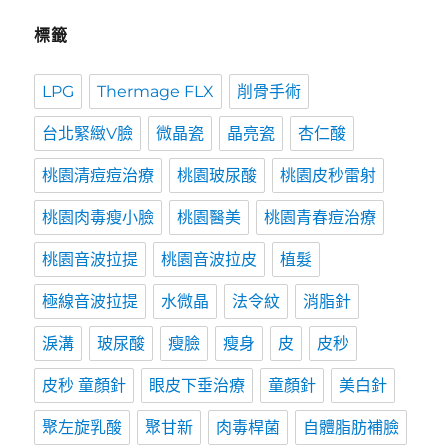
標籤
LPG
Thermage FLX
削骨手術
台北緊緻V臉
微晶瓷
晶亮瓷
杏仁酸
桃園清痘痘治療
桃園玻尿酸
桃園皮秒雷射
桃園肉毒瘦小臉
桃園醫美
桃園青春痘治療
桃園音波拉提
桃園音波拉皮
植髮
極線音波拉提
水微晶
法令紋
消脂針
淚溝
玻尿酸
瘦臉
瘦身
皮
皮秒
皮秒 童顏針
眼皮下垂治療
童顏針
美白針
聚左旋乳酸
聚甘新
肉毒桿菌
自體脂肪補臉