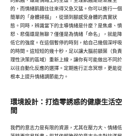
的飢餓，還是情緒上的空虛？生理飢餓是逐漸產生
的，而情緒飢餓往往來得又急又猛。你可以進行一個
簡單的「身體掃描」，從頭到腳感受身體的真實狀
態。同時，辨識當下的主導情緒是什麼？是焦慮、憤
怒、悲傷還是無聊？僅僅是為情緒「命名」，就能降
低它的強度。在這個暫停的時刻，給自己幾個深呼吸
的時間。這短短的幾十秒，足以讓大腦前額葉（負責
理性決策的區域）重新上線，讓你有可能做出不同於
以往自動化反應的選擇。定期進行正念冥想，更能從
根本上提升情緒調節能力。
環境設計：打造零誘惑的健康生活空
間
我們的意志力是有限的資源，尤其在壓力大、情緒低