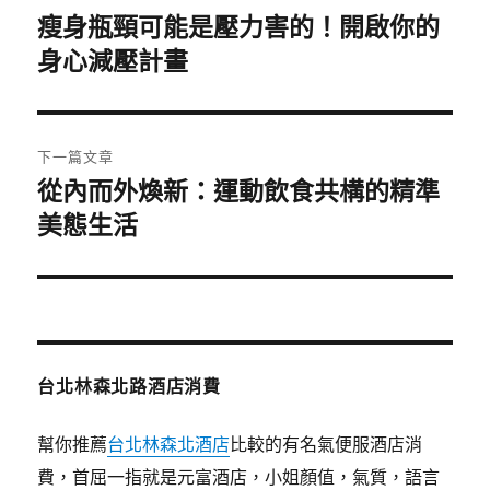
章
瘦身瓶頸可能是壓力害的！開啟你的
上
一
身心減壓計畫
導
篇
覽
文
章:
下一篇文章
從內而外煥新：運動飲食共構的精準
下
一
美態生活
篇
文
章:
台北林森北路酒店消費
幫你推薦
台北林森北酒店
比較的有名氣便服酒店消
費，首屈一指就是元富酒店，小姐顏值，氣質，語言