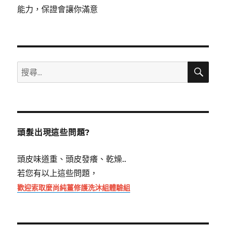
能力，保證會讓你滿意
搜
搜
尋
尋
關
鍵
字:
頭髮出現這些問題?
頭皮味道重、頭皮發癢、乾燥..
若您有以上這些問題，
歡迎索取麼尚純薑修護洗沐組體驗組