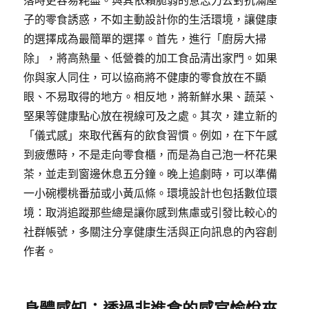
落時更容易耗盡。與其依賴脆弱的意志力去對抗滿屋
子的零食誘惑，不如主動設計你的生活環境，讓健康
的選擇成為最簡單的選擇。首先，進行「廚房大掃
除」，將高熱量、低營養的加工食品清出家門。如果
你與家人同住，可以協商將不健康的零食放在不顯
眼、不易取得的地方。相反地，將新鮮水果、蔬菜、
堅果等健康點心放在視線可及之處。其次，建立新的
「儀式感」來取代舊有的飲食習慣。例如，在下午感
到疲憊時，不是走向零食櫃，而是為自己泡一杯花果
茶，並走到窗邊休息五分鐘。晚上追劇時，可以準備
一小碗櫻桃番茄或小黃瓜條。環境設計也包括數位環
境：取消追蹤那些總是讓你感到焦慮或引發比較心的
社群帳號，多關注分享健康生活與正向訊息的內容創
作者。
身體感知：透過非進食的感官愉悅來