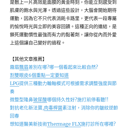
是敷上一片高效能面膜的黃金時刻，你能立刻感受到
肌膚的飽水與光澤。透過這些設計，大腦會開始期待
運動，因為它不只代表消耗卡路里，更代表一段專屬
的愉悅時光與立即的美容回饋。這種正向的連結，是
鎖死運動慣性最強而有力的黏著劑，讓你從內而外愛
上這個讓自己變好的過程。
【其他文章推薦】
霧眉
飄眉
差別在哪?哪一個看起來比較自然?
割雙眼皮6個重點一定要知道
LPG
提供三種動力輪軸模式可根據需求調整強度與節
奏
微整型隆鼻
玻尿酸
哪個持久性好?施打前停看聽!!
對抗老化新法寶,
肉毒桿菌
素注射，消除你的皺紋逆齡
回春
想知道醫美新技術
Thermage FLX
施打診所在哪裡?