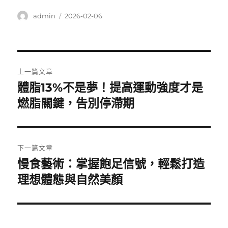
作
發
admin
2026-02-06
者
佈
日
期:
文
上一篇文章
章
體脂13%不是夢！提高運動強度才是
上
一
燃脂關鍵，告別停滯期
導
篇
覽
文
章:
下一篇文章
慢食藝術：掌握飽足信號，輕鬆打造
下
一
理想體態與自然美顏
篇
文
章: