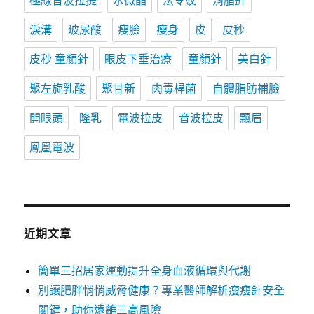
極線音波拉提
水微晶
法令紋
消脂針
淚溝
玻尿酸
瘦臉
瘦身
皮
皮秒
皮秒 童顏針
眼皮下垂治療
童顏針
美白針
聚左旋乳酸
聚甘新
肉毒桿菌
自體脂肪補臉
開眼頭
隆乳
電波拉皮
音波拉皮
飄眉
鳳凰電波
近期文章
簡單三招居家運動提升全身血液循環與代謝
別讓肥胖悄悄威脅健康？專業醫師解析瘦瘦針安全
關鍵，助你遠離三高風險