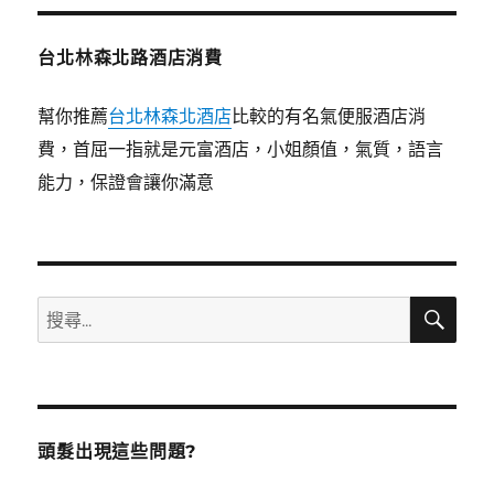
台北林森北路酒店消費
幫你推薦
台北林森北酒店
比較的有名氣便服酒店消
費，首屈一指就是元富酒店，小姐顏值，氣質，語言
能力，保證會讓你滿意
搜
搜
尋
尋
關
鍵
字:
頭髮出現這些問題?