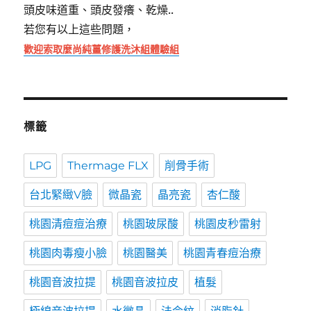
頭皮味道重、頭皮發癢、乾燥..
若您有以上這些問題，
歡迎索取麼尚純薑修護洗沐組體驗組
標籤
LPG
Thermage FLX
削骨手術
台北緊緻V臉
微晶瓷
晶亮瓷
杏仁酸
桃園清痘痘治療
桃園玻尿酸
桃園皮秒雷射
桃園肉毒瘦小臉
桃園醫美
桃園青春痘治療
桃園音波拉提
桃園音波拉皮
植髮