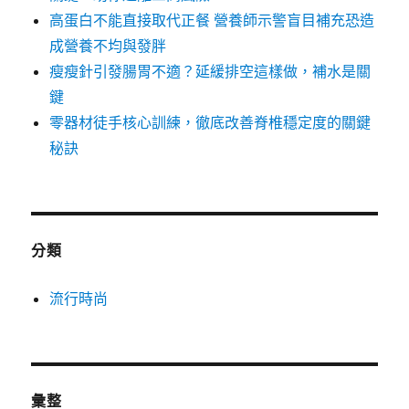
高蛋白不能直接取代正餐 營養師示警盲目補充恐造
成營養不均與發胖
瘦瘦針引發腸胃不適？延緩排空這樣做，補水是關
鍵
零器材徒手核心訓練，徹底改善脊椎穩定度的關鍵
秘訣
分類
流行時尚
彙整