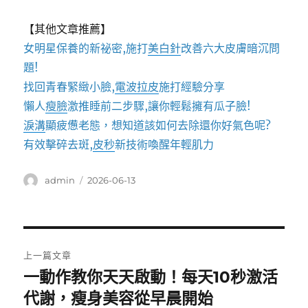
【其他文章推薦】
女明星保養的新祕密,施打
美白針
改善六大皮膚暗沉問
題!
找回青春緊緻小臉,
電波拉皮
施打經驗分享
懶人
瘦臉
激推睡前二步驟,讓你輕鬆擁有瓜子臉!
淚溝
顯疲憊老態，想知道該如何去除還你好氣色呢?
有效擊碎去斑,
皮秒
新技術喚醒年輕肌力
作
發
admin
2026-06-13
者
佈
日
期:
文
上一篇文章
章
一動作教你天天啟動！每天10秒激活
上
一
代謝，瘦身美容從早晨開始
導