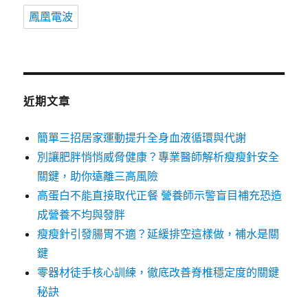
鳳凰電波
近期文章
簡單三招居家運動提升全身血液循環與代謝
別讓肥胖悄悄威脅健康？專業醫師解析瘦瘦針安全
關鍵，助你遠離三高風險
高蛋白不能直接取代正餐 營養師示警盲目補充恐造
成營養不均與發胖
瘦瘦針引發腸胃不適？延緩排空這樣做，補水是關
鍵
零器材徒手核心訓練，徹底改善脊椎穩定度的關鍵
秘訣