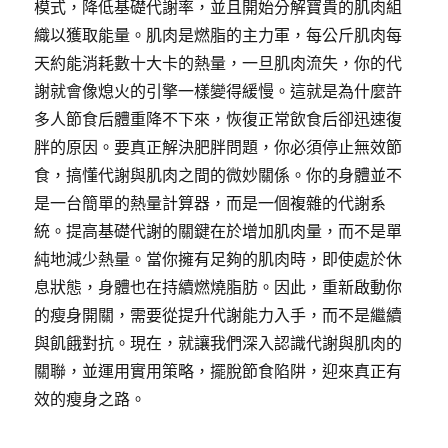
模式，降低基礎代謝率，並且開始分解寶貴的肌肉組
織以獲取能量。肌肉是燃脂的主力軍，每公斤肌肉每
天約能消耗數十大卡的熱量，一旦肌肉流失，你的代
謝就會像熄火的引擎一樣變得緩慢。這就是為什麼許
多人節食后體重降不下來，恢復正常飲食后卻迅速復
胖的原因。要真正解決肥胖問題，你必須停止無效節
食，搞懂代謝與肌肉之間的微妙關係。你的身體並不
是一台簡單的熱量計算器，而是一個複雜的代謝系
統。提高基礎代謝的關鍵在於增加肌肉量，而不是單
純地減少熱量。當你擁有足夠的肌肉時，即使處於休
息狀態，身體也在持續燃燒脂肪。因此，重新啟動你
的瘦身開關，需要從提升代謝能力入手，而不是繼續
與飢餓對抗。現在，就讓我們深入認識代謝與肌肉的
關聯，並運用實用策略，擺脫節食陷阱，迎來真正有
效的瘦身之路。