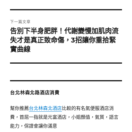
篇
覽
文
章:
下一篇文章
告別下半身肥胖！代謝變慢加肌肉流
下
一
失才是真正致命傷，3招讓你重拾緊
篇
實曲線
文
章:
台北林森北路酒店消費
幫你推薦
台北林森北酒店
比較的有名氣便服酒店消
費，首屈一指就是元富酒店，小姐顏值，氣質，語言
能力，保證會讓你滿意