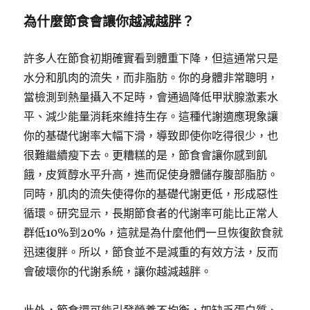
為什麼節食會讓你越減越胖？
許多人在節食初期確實看到體重下降，但這通常只是
水分和肌肉的流失，而非脂肪。你的身體非常聰明，
當檢測到熱量攝入不足時，會通過降低甲狀腺激素水
平、減少能量消耗來維持生存。這種代謝適應現象讓
你的基礎代謝率大幅下滑，導致即使你吃得很少，也
很難繼續瘦下去。更糟糕的是，節食會讓你感到飢
餓，皮質醇水平升高，進而促使身體儲存腹部脂肪。
同時，肌肉的流失使得你的基礎代謝更低，形成惡性
循環。研究显示，長期節食者的代謝率可能比正常人
群低10%到20%，這就是為什麼他們一旦恢復飲食就
迅速復胖。所以，節食並不是減重的有效方法，反而
會破壞你的代謝系統，讓你越減越胖。