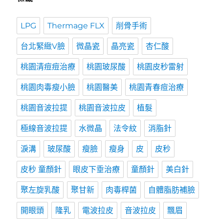
LPG
Thermage FLX
削骨手術
台北緊緻V臉
微晶瓷
晶亮瓷
杏仁酸
桃園清痘痘治療
桃園玻尿酸
桃園皮秒雷射
桃園肉毒瘦小臉
桃園醫美
桃園青春痘治療
桃園音波拉提
桃園音波拉皮
植髮
極線音波拉提
水微晶
法令紋
消脂針
淚溝
玻尿酸
瘦臉
瘦身
皮
皮秒
皮秒 童顏針
眼皮下垂治療
童顏針
美白針
聚左旋乳酸
聚甘新
肉毒桿菌
自體脂肪補臉
開眼頭
隆乳
電波拉皮
音波拉皮
飄眉