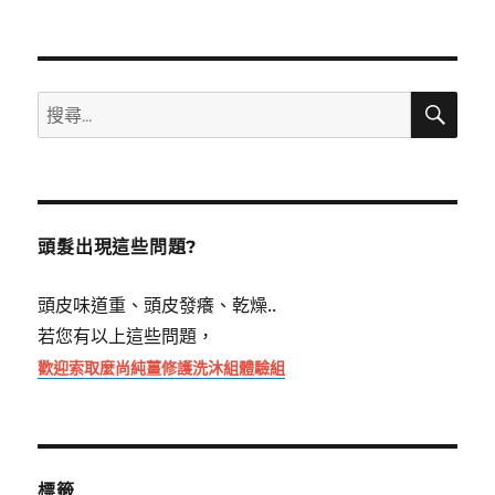
搜
搜
尋
尋
關
鍵
字:
頭髮出現這些問題?
頭皮味道重、頭皮發癢、乾燥..
若您有以上這些問題，
歡迎索取麼尚純薑修護洗沐組體驗組
標籤