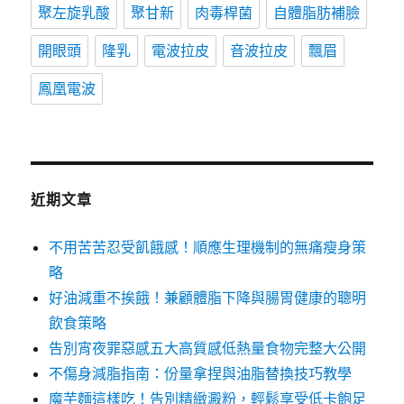
聚左旋乳酸
聚甘新
肉毒桿菌
自體脂肪補臉
開眼頭
隆乳
電波拉皮
音波拉皮
飄眉
鳳凰電波
近期文章
不用苦苦忍受飢餓感！順應生理機制的無痛瘦身策
略
好油減重不挨餓！兼顧體脂下降與腸胃健康的聰明
飲食策略
告別宵夜罪惡感五大高質感低熱量食物完整大公開
不傷身減脂指南：份量拿捏與油脂替換技巧教學
魔芋麵這樣吃！告別精緻澱粉，輕鬆享受低卡飽足