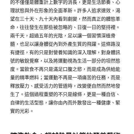
的不僅僅是體重計上數字的消長，更是生活節奏、心
理狀態與外在形象的全面革新。許多人追求速效，渴
望在三十天、九十天內看到劇變，然而真正的體態革
命，往往發生在那些被忽略的、日復一日的堅持裡。
兩千天，超過五年的光陰，足以讓一個習慣深植骨
髓，也足以讓身體從內到外產生質的飛躍。這條路沒
有捷徑，有的只是對營養知識的深入理解，對身體訊
號的敏銳覺察，以及將運動視為生活一部分的坦然態
度。當飲食不再只是滿足口腹之慾，而是成為供給能
量的精準燃料；當運動不再是一項痛苦的任務，而是
釋放壓力、感受活力的管道時，改變便自然而然地發
生了。這個過程重塑的不只是線條，更是一種自信、
自律的生活型態，讓你由內而外散發出一種健康、緊
實的光彩。