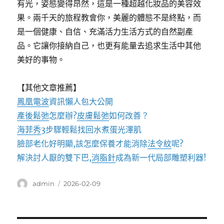
有光，姿態變得昂然，這是一種超越化妝品的美容效
果。兩千天的旅程教會你，美麗的體態不是終點，而
是一個健康、自信、充滿活力生活方式的自然副產
品。它讓你接納自己，也更有能量去追求生活中其他
美好的事物。
【其他文章推薦】
鳳凰電波
資訊懶人包大公開
產後鬆弛
怎麼辦?
皮膚鬆弛
如何改善？
海菲秀
3步驟輕鬆找回水煮蛋光澤肌
臉部老化好明顯,該怎麼保養才能消除
法令紋
呢?
解決討人厭的雙下巴,
消脂針
成為新一代局部雕塑利器!
作
發
admin
2026-02-09
者
佈
日
期: