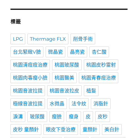
標籤
LPG
Thermage FLX
削骨手術
台北緊緻V臉
微晶瓷
晶亮瓷
杏仁酸
桃園清痘痘治療
桃園玻尿酸
桃園皮秒雷射
桃園肉毒瘦小臉
桃園醫美
桃園青春痘治療
桃園音波拉提
桃園音波拉皮
植髮
極線音波拉提
水微晶
法令紋
消脂針
淚溝
玻尿酸
瘦臉
瘦身
皮
皮秒
皮秒 童顏針
眼皮下垂治療
童顏針
美白針