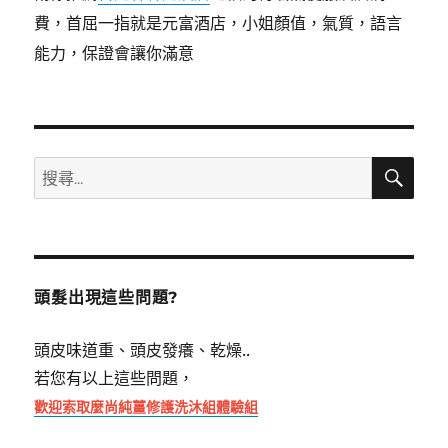
費，首屈一指就是元富酒店，小姐顏值，氣質，語言
能力，保證會讓你滿意
搜
搜
尋
尋
關
鍵
字:
頭髮出現這些問題?
頭皮味道重、頭皮發癢、乾燥..
若您有以上這些問題，
歡迎索取麼尚純薑修護洗沐組體驗組