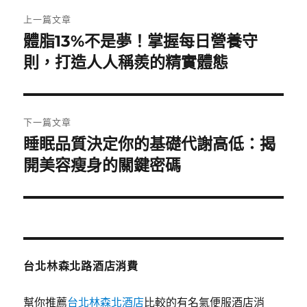
文
上一篇文章
章
體脂13%不是夢！掌握每日營養守
上
一
則，打造人人稱羨的精實體態
導
篇
覽
文
章:
下一篇文章
睡眠品質決定你的基礎代謝高低：揭
下
一
開美容瘦身的關鍵密碼
篇
文
章:
台北林森北路酒店消費
幫你推薦
台北林森北酒店
比較的有名氣便服酒店消