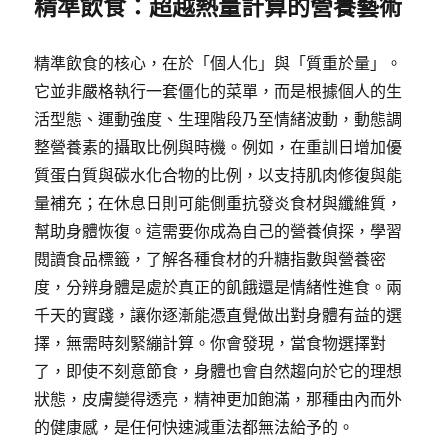
精準飲食：超越熱量計算的營養藝術
精準飲食的核心，在於「個人化」與「質重於量」。
它並非嚴格執行一套僵化的菜單，而是根據個人的生
活型態、運動強度、生理階段乃至情緒波動，動態調
整營養素的攝取比例與時機。例如，在重訓日增加優
質蛋白質與碳水化合物的比例，以支持肌肉修復與能
量補充；在休息日則可能側重抗發炎食材與纖維質，
幫助身體恢復。這需要你成為自己的營養偵探，學習
閱讀食品標籤，了解各種食材的升糖指數與營養密
度，分辨身體是處於真正的飢餓還是情緒性進食。兩
千天的實踐，讓你逐漸能憑直覺做出對身體有益的選
擇，無需時刻緊繃計算。你會發現，當食物選擇對
了，即使不刻意節食，身體也會自然趨向於它的理想
狀態，皮膚變得透亮，精神更加飽滿，那種由內而外
的健康感，是任何快速減重法都無法給予的。