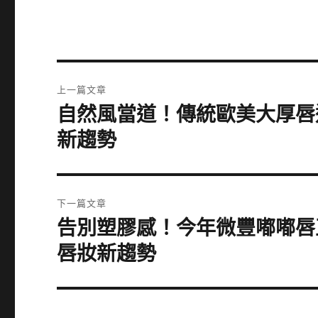
文
上一篇文章
章
自然風當道！傳統歐美大厚唇
上
一
導
新趨勢
篇
覽
文
章:
下一篇文章
告別塑膠感！今年微豐嘟嘟唇
下
一
唇妝新趨勢
篇
文
章: