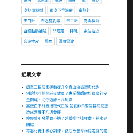
皮秒 童顏針
眼皮下垂治療
童顏針
美白針
聚左旋乳酸
聚甘新
肉毒桿菌
自體脂肪補臉
開眼頭
隆乳
電波拉皮
音波拉皮
飄眉
鳳凰電波
近期文章
簡單三招居家運動提升全身血液循環與代謝
別讓肥胖悄悄威脅健康？專業醫師解析瘦瘦針安
全關鍵，助你遠離三高風險
高蛋白不能直接取代正餐 營養師示警盲目補充恐
造成營養不均與發胖
瘦瘦針引發腸胃不適？延緩排空這樣做，補水是
關鍵
零器材徒手核心訓練，徹底改善脊椎穩定度的關