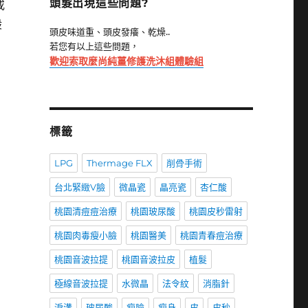
頭髮出現這些問題?
或
股
頭皮味道重、頭皮發癢、乾燥..
若您有以上這些問題，
歡迎索取麼尚純薑修護洗沐組體驗組
標籤
LPG
Thermage FLX
削骨手術
台北緊緻V臉
微晶瓷
晶亮瓷
杏仁酸
桃園清痘痘治療
桃園玻尿酸
桃園皮秒雷射
桃園肉毒瘦小臉
桃園醫美
桃園青春痘治療
桃園音波拉提
桃園音波拉皮
植髮
極線音波拉提
水微晶
法令紋
消脂針
淚溝
玻尿酸
瘦臉
瘦身
皮
皮秒