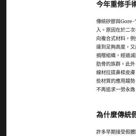
今年重修手
傳統矽膠與Gor
入。原因在於二次
向複合式材料，例
達到足夠高度，又
捐贈組織，經過滅
肋骨的族群。此外
線材拉提鼻樑皮膚
些材質的應用趨勢
不再追求一勞永逸
為什麼傳統
許多早期接受假體