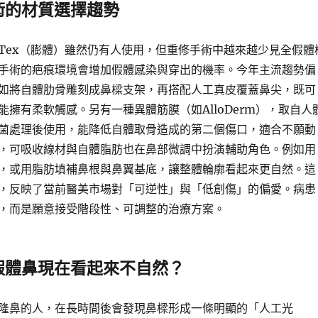
術的材質選擇趨勢
e-Tex（膨體）雖然仍有人使用，但重修手術中越來越少見全假體
手術的疤痕環境會增加假體感染與穿出的機率。今年主流趨勢偏
如將自體肋骨雕刻成鼻樑支架，再搭配人工真皮覆蓋鼻尖，既可
能擁有柔軟觸感。另有一種異體筋膜（如AlloDerm），取自人
菌處理後使用，能降低自體取骨造成的第二個傷口，適合不願動
，可吸收線材與自體脂肪也在鼻部微調中扮演輔助角色。例如用
，或用脂肪填補鼻根與鼻翼基底，讓整體輪廓看起來更自然。這
，反映了當前醫美市場對「可逆性」與「低創傷」的偏愛。病患
，而是願意接受階段性、可調整的治療方案。
假體鼻現在看起來不自然？
隆鼻的人，在長時間後會發現鼻樑形成一條明顯的「人工光