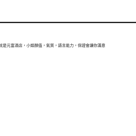
就是元富酒店，小姐顏值，氣質，語言能力，保證會讓你滿意