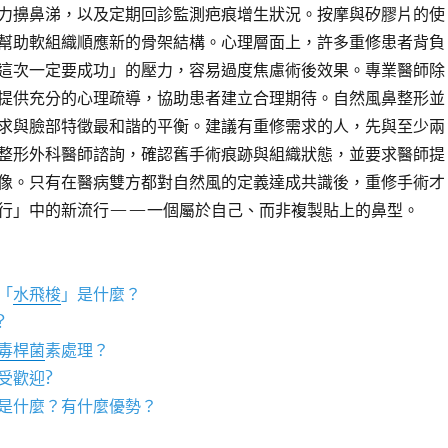
力擤鼻涕，以及定期回診監測疤痕增生狀況。按摩與矽膠片的使
幫助軟組織順應新的骨架結構。心理層面上，許多重修患者背負
這次一定要成功」的壓力，容易過度焦慮術後效果。專業醫師除
提供充分的心理疏導，協助患者建立合理期待。自然風鼻整形並
求與臉部特徵最和諧的平衡。建議有重修需求的人，先與至少兩
整形外科醫師諮詢，確認舊手術痕跡與組織狀態，並要求醫師提
像。只有在醫病雙方都對自然風的定義達成共識後，重修手術才
行」中的新流行——一個屬於自己、而非複製貼上的鼻型。
「
水飛梭
」是什麼？
?
毒桿菌
素處理？
受歡迎?
是什麼？有什麼優勢？