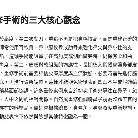
修手術的三大核心觀念
於高度。第二次動刀，重點不再是把鼻樑撐高，而是重建正確的
師常使用耳軟骨、鼻中膈軟骨或肋骨來強化鼻尖與鼻小柱的支
陷。這類手術能讓鼻子在高角度或側面微笑時，仍保有柔和曲
角度。第二，皮膚與軟組織的適應性。長期植入假體會讓鼻部皮
。重修手術前需要評估皮膚厚度與血流狀態，必要時需先進行脂
底，再進行骨架調整。這樣才能避免術後表面凹凸不平或假體輪
稱與面部協調。許多重修案例來自於初次手術只專注在鼻子，忽
、人中之間的相對關係。自然風重修強調將鼻子視為整體五官的
存在的雕塑品。醫師會根據臉長、鼻唇角、鼻翼寬度重新規劃，
動態表情下依然與臉部其他特徵融為一體。