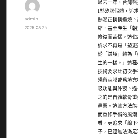
過去十年，台灣醫
I型矽膠假體，追
作
admin
熱潮正悄悄退燒。
者
發
2026-05-24
縮，甚至產生「朝
佈
修復而苦惱。這也
日
訴求不再是「墊更
期:
從「嫌矮」轉為「
生的一樣。」這種
技術要求比初次手
殘留莢膜或舊填充
吸功能與外觀。過
之的是自體軟骨重
鼻翼。這些方法能
而重修手術的風潮
看，更追求「線下
子，已經無法滿足