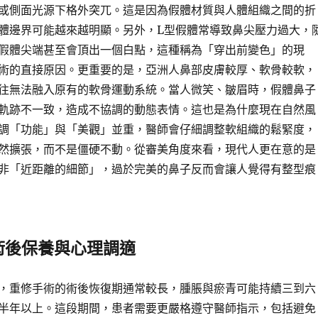
或側面光源下格外突兀。這是因為假體材質與人體組織之間的折
體邊界可能越來越明顯。另外，L型假體常導致鼻尖壓力過大，
假體尖端甚至會頂出一個白點，這種稱為「穿出前變色」的現
術的直接原因。更重要的是，亞洲人鼻部皮膚較厚、軟骨較軟，
往無法融入原有的軟骨運動系統。當人微笑、皺眉時，假體鼻子
軌跡不一致，造成不協調的動態表情。這也是為什麼現在自然風
調「功能」與「美觀」並重，醫師會仔細調整軟組織的鬆緊度，
然擴張，而不是僵硬不動。從審美角度來看，現代人更在意的是
非「近距離的細節」，過於完美的鼻子反而會讓人覺得有整型痕
術後保養與心理調適
，重修手術的術後恢復期通常較長，腫脹與瘀青可能持續三到六
半年以上。這段期間，患者需要更嚴格遵守醫師指示，包括避免