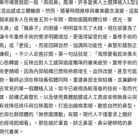
美市場曾掀起一股「高挺鼻」風潮，許多愛美人士選擇植入L型
求混血感或立體輪廓。然而，隨著時間推移與審美觀念演變，這
越來越多人在術後五到十年間，開始面臨假體位移、透光、攣
天鼻」或「豬鼻子」的困擾。明明當年花了大錢，現在卻要為了
讓今年重修手術的需求明顯增加。更值得留意的是，重修手術的
高」或「更挺」，而是回歸自然、協調與功能性。鼻整形趨勢正
嫌假」。不少人走進診間，第一句話就是：「我想要看起來像天
心態轉變，反映出對人工感與過度雕琢的審美疲勞。重修手術的
術更精細，因為內部組織已歷經疤痕增生、血供改變，甚至可能
物。醫師必須在移除舊假體同時，重建鼻部支架結構，並兼顧呼
去常見的單一假體植入法，如今已被視為較落後的技術。取而代
建、結構式鼻整形，以及使用異體筋膜或人工真皮來修飾鼻尖與
有效降低排斥與位移風險，打造出線條柔順、動態自然的鼻型。
也與社群媒體的「無修圖運動」有關。現代人不僅要求上鏡好
也經得起細看」。那些過於筆直、缺乏鼻窩、鼻尖硬梆梏的鼻
現代審美。