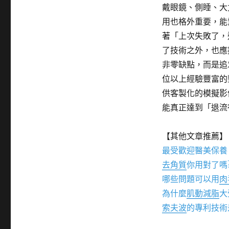
戴眼鏡、側睡、大
用也格外重要，能
著「上次失敗了，
了技術之外，也應
非零缺點，而是追
位以上經驗豐富的
供客製化的模擬影
能真正達到「退流
【其他文章推薦】
最受歡迎醫美保養
去角質
你用對了嗎
哪些問題可以用
肉
為什麼
肌動減脂
大
索夫波
的專利技術