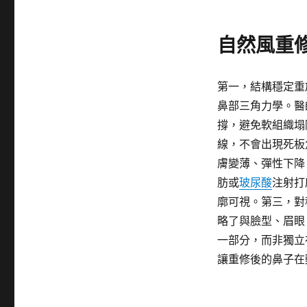
自然風重
第一，結構穩定重
鼻部三角力學。醫
撐，避免軟組織塌
線，不會出現死板
膚變薄、彈性下降
肪或
玻尿酸
注射打
廓可視。第三，對
略了與臉型、眉眼
一部分，而非獨立
讓重修後的鼻子在