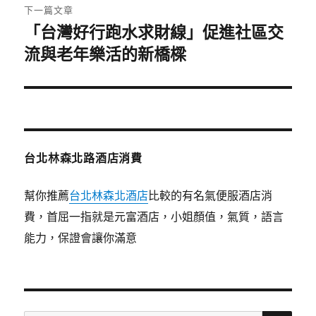
章:
下一篇文章
「台灣好行跑水求財線」促進社區交
下
一
流與老年樂活的新橋樑
篇
文
章:
台北林森北路酒店消費
幫你推薦
台北林森北酒店
比較的有名氣便服酒店消
費，首屈一指就是元富酒店，小姐顏值，氣質，語言
能力，保證會讓你滿意
搜