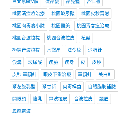
台北緊緻V臉
微晶瓷
晶亮瓷
杏仁酸
桃園清痘痘治療
桃園玻尿酸
桃園皮秒雷射
桃園肉毒瘦小臉
桃園醫美
桃園青春痘治療
桃園音波拉提
桃園音波拉皮
植髮
極線音波拉提
水微晶
法令紋
消脂針
淚溝
玻尿酸
瘦臉
瘦身
皮
皮秒
皮秒 童顏針
眼皮下垂治療
童顏針
美白針
聚左旋乳酸
聚甘新
肉毒桿菌
自體脂肪補臉
開眼頭
隆乳
電波拉皮
音波拉皮
飄眉
鳳凰電波