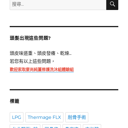
搜
尋
尋
關
鍵
字:
頭髮出現這些問題?
頭皮味道重、頭皮發癢、乾燥..
若您有以上這些問題，
歡迎索取麼尚純薑修護洗沐組體驗組
標籤
LPG
Thermage FLX
削骨手術