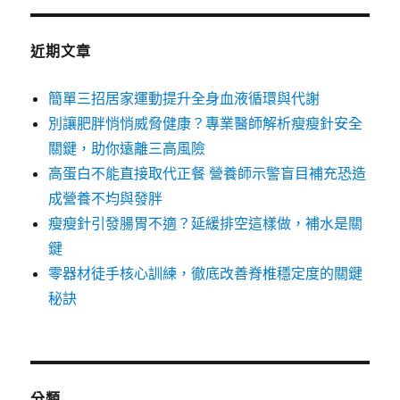
近期文章
簡單三招居家運動提升全身血液循環與代謝
別讓肥胖悄悄威脅健康？專業醫師解析瘦瘦針安全
關鍵，助你遠離三高風險
高蛋白不能直接取代正餐 營養師示警盲目補充恐造
成營養不均與發胖
瘦瘦針引發腸胃不適？延緩排空這樣做，補水是關
鍵
零器材徒手核心訓練，徹底改善脊椎穩定度的關鍵
秘訣
分類