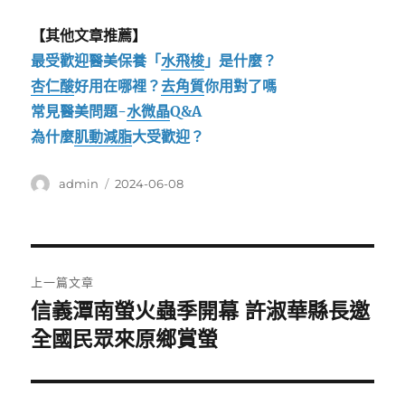
【其他文章推薦】
最受歡迎醫美保養「
水飛梭
」是什麼？
杏仁酸
好用在哪裡？
去角質
你用對了嗎
常見醫美問題-
水微晶
Q&A
為什麼
肌動減脂
大受歡迎？
作
發
admin
2024-06-08
者
佈
日
期:
文
上一篇文章
章
信義潭南螢火蟲季開幕 許淑華縣長邀
上
一
全國民眾來原鄉賞螢
導
篇
覽
文