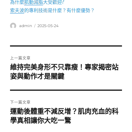
為什麼
肌動減脂
大受歡迎?
索夫波
的專利技術是什麼？有什麼優勢？
作
發
admin
2025-05-24
者
佈
日
期:
文
上一篇文章
章
維持完美身形不只靠瘦！專家揭密站
上
一
姿與動作才是關鍵
導
篇
覽
文
章:
下一篇文章
運動後體重不減反增？肌肉充血的科
下
一
學真相讓你大吃一驚
篇