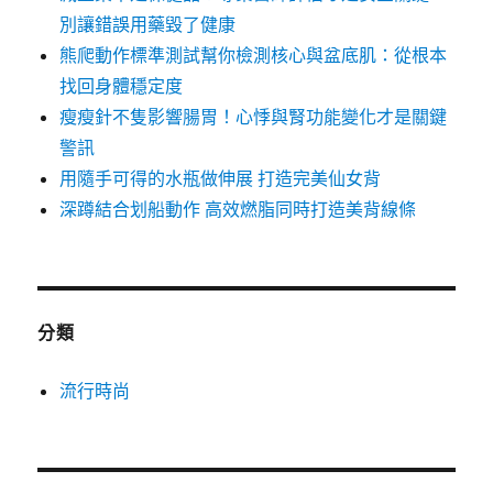
別讓錯誤用藥毀了健康
熊爬動作標準測試幫你檢測核心與盆底肌：從根本
找回身體穩定度
瘦瘦針不隻影響腸胃！心悸與腎功能變化才是關鍵
警訊
用隨手可得的水瓶做伸展 打造完美仙女背
深蹲結合划船動作 高效燃脂同時打造美背線條
分類
流行時尚