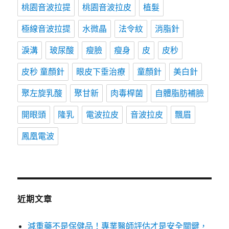
桃園音波拉提
桃園音波拉皮
植髮
極線音波拉提
水微晶
法令紋
消脂針
淚溝
玻尿酸
瘦臉
瘦身
皮
皮秒
皮秒 童顏針
眼皮下垂治療
童顏針
美白針
聚左旋乳酸
聚甘新
肉毒桿菌
自體脂肪補臉
開眼頭
隆乳
電波拉皮
音波拉皮
飄眉
鳳凰電波
近期文章
減重藥不是保健品！專業醫師評估才是安全關鍵，