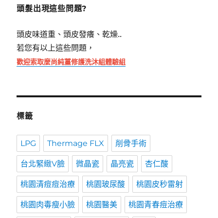
字:
頭髮出現這些問題?
頭皮味道重、頭皮發癢、乾燥..
若您有以上這些問題，
歡迎索取麼尚純薑修護洗沐組體驗組
標籤
LPG
Thermage FLX
削骨手術
台北緊緻V臉
微晶瓷
晶亮瓷
杏仁酸
桃園清痘痘治療
桃園玻尿酸
桃園皮秒雷射
桃園肉毒瘦小臉
桃園醫美
桃園青春痘治療