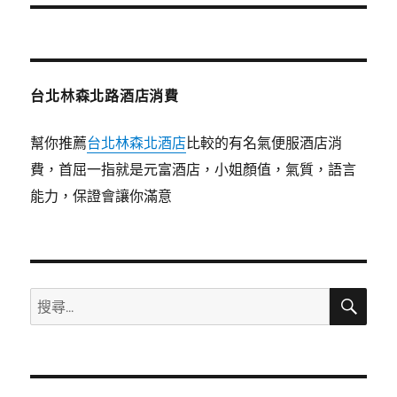
文
章:
台北林森北路酒店消費
幫你推薦
台北林森北酒店
比較的有名氣便服酒店消
費，首屈一指就是元富酒店，小姐顏值，氣質，語言
能力，保證會讓你滿意
搜
搜
尋
尋
關
鍵