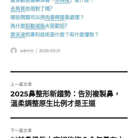
最受歡迎醫美保養「
水飛梭
」是什麼？
去角質
你用對了嗎?
哪些問題可以用
肉毒桿菌
素處理？
為什麼
肌動減脂
大受歡迎?
索夫波
的專利技術是什麼？有什麼優勢？
作
發
admin
2026-05-21
者
佈
日
期:
文
上一篇文章
章
2025鼻整形新趨勢：告別複製鼻，
上
一
溫柔調整原生比例才是王道
導
篇
覽
文
章:
下一篇文章