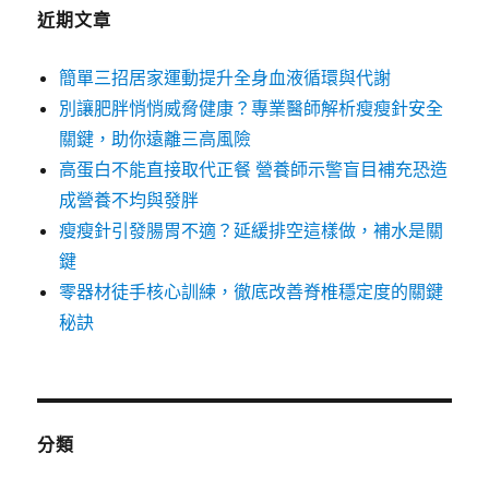
近期文章
簡單三招居家運動提升全身血液循環與代謝
別讓肥胖悄悄威脅健康？專業醫師解析瘦瘦針安全
關鍵，助你遠離三高風險
高蛋白不能直接取代正餐 營養師示警盲目補充恐造
成營養不均與發胖
瘦瘦針引發腸胃不適？延緩排空這樣做，補水是關
鍵
零器材徒手核心訓練，徹底改善脊椎穩定度的關鍵
秘訣
分類