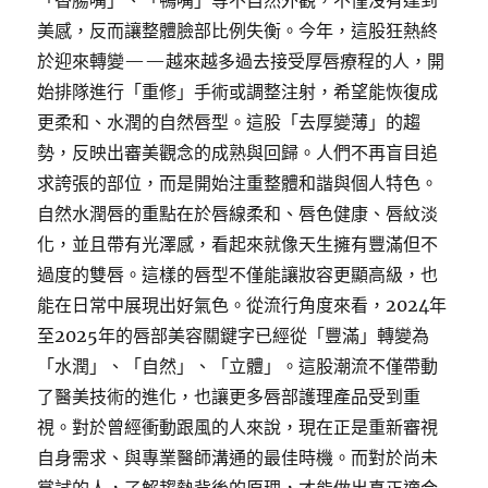
「香腸嘴」、「鴨嘴」等不自然外觀，不僅沒有達到
美感，反而讓整體臉部比例失衡。今年，這股狂熱終
於迎來轉變——越來越多過去接受厚唇療程的人，開
始排隊進行「重修」手術或調整注射，希望能恢復成
更柔和、水潤的自然唇型。這股「去厚變薄」的趨
勢，反映出審美觀念的成熟與回歸。人們不再盲目追
求誇張的部位，而是開始注重整體和諧與個人特色。
自然水潤唇的重點在於唇線柔和、唇色健康、唇紋淡
化，並且帶有光澤感，看起來就像天生擁有豐滿但不
過度的雙唇。這樣的唇型不僅能讓妝容更顯高級，也
能在日常中展現出好氣色。從流行角度來看，2024年
至2025年的唇部美容關鍵字已經從「豐滿」轉變為
「水潤」、「自然」、「立體」。這股潮流不僅帶動
了醫美技術的進化，也讓更多唇部護理產品受到重
視。對於曾經衝動跟風的人來說，現在正是重新審視
自身需求、與專業醫師溝通的最佳時機。而對於尚未