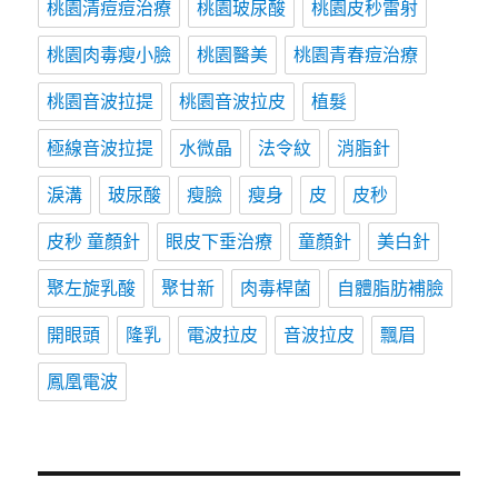
桃園清痘痘治療
桃園玻尿酸
桃園皮秒雷射
桃園肉毒瘦小臉
桃園醫美
桃園青春痘治療
桃園音波拉提
桃園音波拉皮
植髮
極線音波拉提
水微晶
法令紋
消脂針
淚溝
玻尿酸
瘦臉
瘦身
皮
皮秒
皮秒 童顏針
眼皮下垂治療
童顏針
美白針
聚左旋乳酸
聚甘新
肉毒桿菌
自體脂肪補臉
開眼頭
隆乳
電波拉皮
音波拉皮
飄眉
鳳凰電波