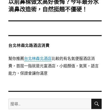
以前鼻樑做太高好後悔？今年最夯水
下
一
滴鼻改造術，自然挺翹不僵硬！
篇
文
章:
台北林森北路酒店消費
幫你推薦
台北林森北酒店
比較的有名氣便服酒店消
費，首屈一指就是元富酒店，小姐顏值，氣質，語言
能力，保證會讓你滿意
搜
搜
尋
尋