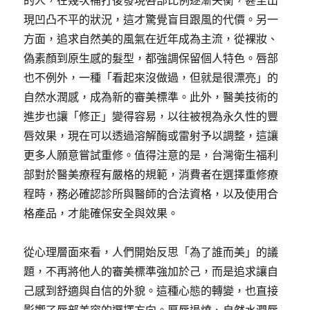
的人，在幾次補打後發現唇部比例逐漸失衡，甚至出
現凹凸不平的狀況，這才驚覺盲目跟風的代價。另一
方面，追求自然美的風氣在近年成為主流，從裸妝、
偽素顏到原生感的髮型，都強調保留個人特色。唇部
也不例外，一種「看起來沒做過，但就是很漂亮」的
自然水潤感，成為新的審美標準。此外，醫美技術的
進步也讓「修正」變得容易，以往被視為永久性的豐
唇效果，現在可以透過溶解酶或雷射予以調整，這讓
更多人願意嘗試重修。值得注意的是，台灣衛生福利
部對於醫美療程有嚴格的規範，消費者在選擇重修療
程時，務必確認診所與醫師的合法資格，以及使用合
格產品，才能確保安全與效果。
從心理層面來看，人們開始反思「為了誰而美」的議
題，不再將他人的審美標準強加於己，而是追求讓自
己感到舒適與自信的外貌。這種心態的轉變，也直接