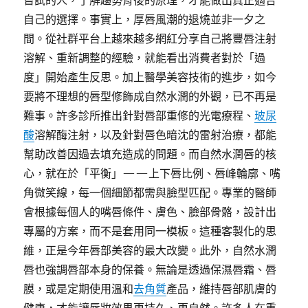
嘗試的人，了解趨勢背後的原理，才能做出真正適合
自己的選擇。事實上，厚唇風潮的退燒並非一夕之
間。從社群平台上越來越多網紅分享自己將豐唇注射
溶解、重新調整的經驗，就能看出消費者對於「過
度」開始產生反思。加上醫學美容技術的進步，如今
要將不理想的唇型修飾成自然水潤的外觀，已不再是
難事。許多診所推出針對唇部重修的光電療程、
玻尿
酸
溶解酶注射，以及針對唇色暗沈的雷射治療，都能
幫助改善因過去填充造成的問題。而自然水潤唇的核
心，就在於「平衡」——上下唇比例、唇峰輪廓、嘴
角微笑線，每一個細節都需與臉型匹配。專業的醫師
會根據每個人的嘴唇條件、膚色、臉部骨骼，設計出
專屬的方案，而不是套用同一模板。這種客製化的思
維，正是今年唇部美容的最大改變。此外，自然水潤
唇也強調唇部本身的保養。無論是透過保濕唇霜、唇
膜，或是定期使用溫和
去角質
產品，維持唇部肌膚的