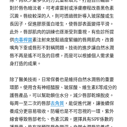
除，再以少量多次的方式重新填充，打造自然輪廓。
對於唇色暗沈者，可考慮雷射或淨膚療程改善黑色素
沉澱。唇紋較深的人，則可透過微針導入玻尿酸或生
長因子，促進膠原蛋白增生，使唇部表面變得平滑。
此外，唇部肌肉的訓練也逐漸受到重視，有些診所提
供
肉毒桿菌
素注射來放鬆過度緊繃的唇周肌肉，改善
嘴角下垂或唇形不對稱問題。技術的進步讓自然水潤
唇不再是遙不可及的目標，而是可以根據個人需求量
身打造的成果。
除了醫美技術，日常保養也是維持自然水潤唇的重要
環節。使用含有神經醯胺、玻尿酸、維生素E等成分的
護唇產品，可以幫助鎖住水分，減少唇部乾燥脫皮。
每周一至二次的唇部
去角質
，能促進代謝，讓後續保
養成分更容易吸收。防曬也是不可忽視的一環，紫外
線會導致唇部老化、色素沉澱，選擇具有SPF係數的