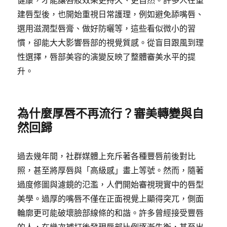
健康，才能讓唇妝效果更持久、更自然。許多人在重
建唇型後，也開始重視日常護理，例如避免舔嘴唇、
選用滋潤型唇膏、做好防曬等，這些看似微小的習
慣，卻能大大影響唇部的視覺質感。從盲目跟風到理
性選擇，唇部美容的演變反映了整體審美水平的提
升。
為什麼厚唇不再流行？審美轉變與自
然回歸
過去幾年間，社群媒體上充斥著各種豐唇前後對比
照，甚至將厚唇與「高級感」畫上等號。然而，隨著
過度修圖與濾鏡的氾濫，人們開始審視現實中的唇型
美學。過厚的嘴唇不僅在正面視覺上顯得突兀，側面
輪廓更可能破壞臉部線條的和諧。許多曾經接受豐唇