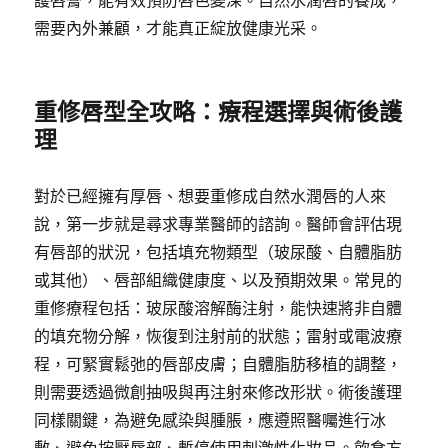
護唇膏，能有效預防唇色變深。自然水潤唇的養成，
需要內外兼顧，才能真正綻放健康光采。
重修唇型全攻略：療程選擇與術後護
理
對於已經擁有厚唇、想要重修成自然水潤唇的人來
說，第一步就是尋求專業醫師的諮詢。醫師會評估現
有唇部的狀況，包括填充物類型（玻尿酸、自體脂肪
或其他）、唇部組織健康度、以及預期效果。常見的
重修療程包括：玻尿酸溶解酶注射，能快速將非自體
的填充物分解，恢復到注射前的狀態；雷射或電波療
程，可緊實鬆弛的唇部皮膚；自體脂肪移植的調整，
則需要透過微創抽吸與再注射來修改形狀。術後護理
同樣關鍵，為避免感染與腫脹，應遵照醫囑進行冰