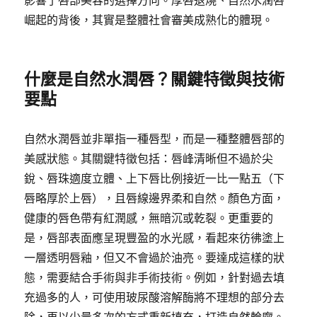
影響了唇部美容的選擇方向。厚唇退燒、自然水潤唇
崛起的背後，其實是整體社會審美成熟化的體現。
什麼是自然水潤唇？關鍵特徵與技術
要點
自然水潤唇並非單指一種唇型，而是一種整體唇部的
美感狀態。其關鍵特徵包括：唇峰清晰但不過於尖
銳、唇珠適度立體、上下唇比例接近一比一點五（下
唇略厚於上唇），且唇線邊界柔和自然。顏色方面，
健康的唇色帶有紅潤感，無暗沉或乾裂。更重要的
是，唇部表面應呈現豐盈的水光感，看起來彷彿塗上
一層透明唇釉，但又不會過於油亮。要達成這樣的狀
態，需要結合手術與非手術技術。例如，針對過去填
充過多的人，可使用玻尿酸溶解酶將不理想的部分去