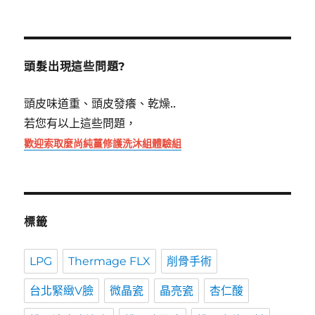
關
鍵
字:
頭髮出現這些問題?
頭皮味道重、頭皮發癢、乾燥..
若您有以上這些問題，
歡迎索取麼尚純薑修護洗沐組體驗組
標籤
LPG
Thermage FLX
削骨手術
台北緊緻V臉
微晶瓷
晶亮瓷
杏仁酸