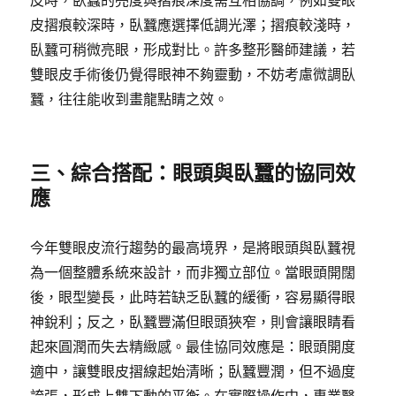
皮時，臥蠶的亮度與摺痕深度需互相協調，例如雙眼
皮摺痕較深時，臥蠶應選擇低調光澤；摺痕較淺時，
臥蠶可稍微亮眼，形成對比。許多整形醫師建議，若
雙眼皮手術後仍覺得眼神不夠靈動，不妨考慮微調臥
蠶，往往能收到畫龍點睛之效。
三、綜合搭配：眼頭與臥蠶的協同效
應
今年雙眼皮流行趨勢的最高境界，是將眼頭與臥蠶視
為一個整體系統來設計，而非獨立部位。當眼頭開闊
後，眼型變長，此時若缺乏臥蠶的緩衝，容易顯得眼
神銳利；反之，臥蠶豐滿但眼頭狹窄，則會讓眼睛看
起來圓潤而失去精緻感。最佳協同效應是：眼頭開度
適中，讓雙眼皮摺線起始清晰；臥蠶豐潤，但不過度