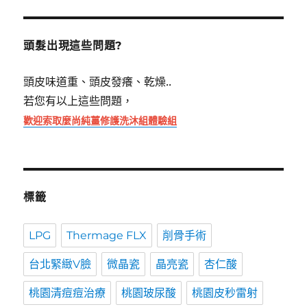
鍵
字:
頭髮出現這些問題?
頭皮味道重、頭皮發癢、乾燥..
若您有以上這些問題，
歡迎索取麼尚純薑修護洗沐組體驗組
標籤
LPG
Thermage FLX
削骨手術
台北緊緻V臉
微晶瓷
晶亮瓷
杏仁酸
桃園清痘痘治療
桃園玻尿酸
桃園皮秒雷射