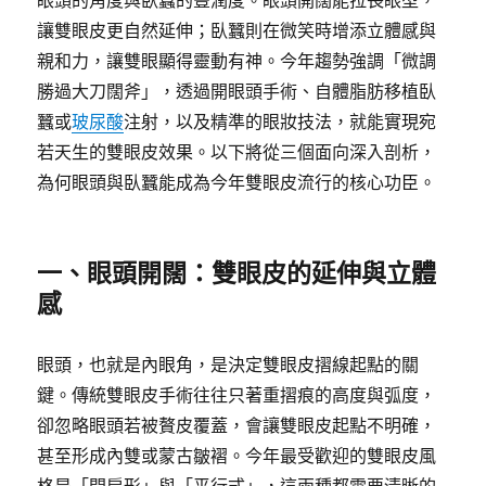
眼頭的角度與臥蠶的豐潤度。眼頭開闊能拉長眼型，
讓雙眼皮更自然延伸；臥蠶則在微笑時增添立體感與
親和力，讓雙眼顯得靈動有神。今年趨勢強調「微調
勝過大刀闊斧」，透過開眼頭手術、自體脂肪移植臥
蠶或
玻尿酸
注射，以及精準的眼妝技法，就能實現宛
若天生的雙眼皮效果。以下將從三個面向深入剖析，
為何眼頭與臥蠶能成為今年雙眼皮流行的核心功臣。
一、眼頭開闊：雙眼皮的延伸與立體
感
眼頭，也就是內眼角，是決定雙眼皮摺線起點的關
鍵。傳統雙眼皮手術往往只著重摺痕的高度與弧度，
卻忽略眼頭若被贅皮覆蓋，會讓雙眼皮起點不明確，
甚至形成內雙或蒙古皺褶。今年最受歡迎的雙眼皮風