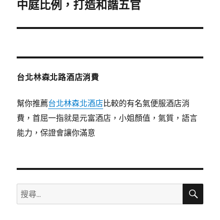
一
中庭比例，打造和諧五官
篇
文
章:
台北林森北路酒店消費
幫你推薦
台北林森北酒店
比較的有名氣便服酒店消
費，首屈一指就是元富酒店，小姐顏值，氣質，語言
能力，保證會讓你滿意
搜
搜
尋
尋
關