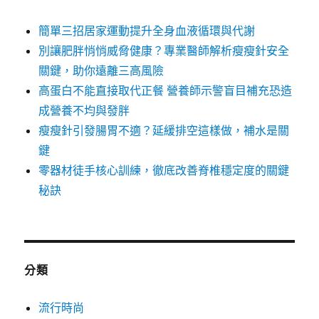
簡單三招居家運動提升全身血液循環與代謝
別讓肥胖悄悄威脅健康？專業醫師解析瘦瘦針安全
關鍵，助你遠離三高風險
高蛋白不能直接取代正餐 營養師示警盲目補充恐造
成營養不均與發胖
瘦瘦針引發腸胃不適？延緩排空這樣做，補水是關
鍵
零器材徒手核心訓練，徹底改善脊椎穩定度的關鍵
秘訣
分類
流行時尚