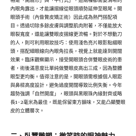
格是「開扇形」與「平行式」，這兩種都需要清晰的
內眼角露出，才能讓摺線從眼頭順勢延伸至眼尾。開
眼頭手術（內眥贅皮矯正術）因此成為熱門搭配項
目。透過切除多餘皮膚與調整肌肉附著，不僅能放大
眼裂寬度，還能讓雙眼皮摺線更流暢。對於不想動刀
的人，則可利用眼妝技巧：使用淺色亮片眼影點綴眼
頭，搭配細眼線向內眼角拉長，視覺上就能達到開闊
效果。臨床觀察顯示，接受開眼頭合併雙眼皮術的患
者，術後滿意度比單純做雙眼皮高出三成，因為整體
眼型更均衡。值得注意的是，開眼頭需根據個人眼距
與鼻樑高度設計，避免過度開闊導致比例失衡。今年
趨勢強調「自然開度」，眼頭與黑眼珠內緣對齊或略
長1-2毫米為最佳，既能保留東方韻味，又能凸顯雙眼
皮的立體層次。
二、臥蠶雕塑：微笑時的眼神魅力