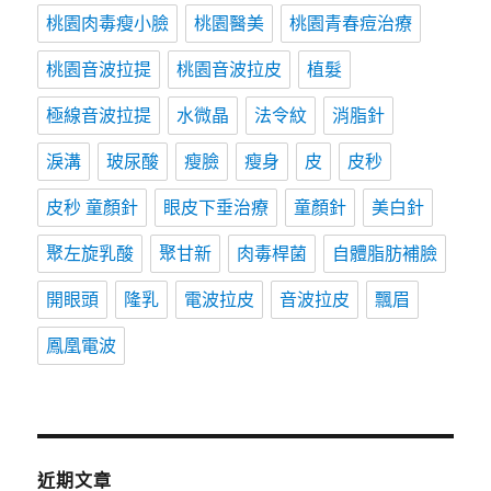
桃園肉毒瘦小臉
桃園醫美
桃園青春痘治療
桃園音波拉提
桃園音波拉皮
植髮
極線音波拉提
水微晶
法令紋
消脂針
淚溝
玻尿酸
瘦臉
瘦身
皮
皮秒
皮秒 童顏針
眼皮下垂治療
童顏針
美白針
聚左旋乳酸
聚甘新
肉毒桿菌
自體脂肪補臉
開眼頭
隆乳
電波拉皮
音波拉皮
飄眉
鳳凰電波
近期文章