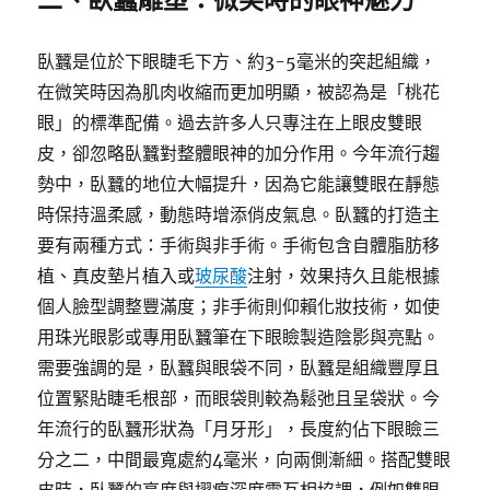
臥蠶是位於下眼睫毛下方、約3-5毫米的突起組織，
在微笑時因為肌肉收縮而更加明顯，被認為是「桃花
眼」的標準配備。過去許多人只專注在上眼皮雙眼
皮，卻忽略臥蠶對整體眼神的加分作用。今年流行趨
勢中，臥蠶的地位大幅提升，因為它能讓雙眼在靜態
時保持溫柔感，動態時增添俏皮氣息。臥蠶的打造主
要有兩種方式：手術與非手術。手術包含自體脂肪移
植、真皮墊片植入或
玻尿酸
注射，效果持久且能根據
個人臉型調整豐滿度；非手術則仰賴化妝技術，如使
用珠光眼影或專用臥蠶筆在下眼瞼製造陰影與亮點。
需要強調的是，臥蠶與眼袋不同，臥蠶是組織豐厚且
位置緊貼睫毛根部，而眼袋則較為鬆弛且呈袋狀。今
年流行的臥蠶形狀為「月牙形」，長度約佔下眼瞼三
分之二，中間最寬處約4毫米，向兩側漸細。搭配雙眼