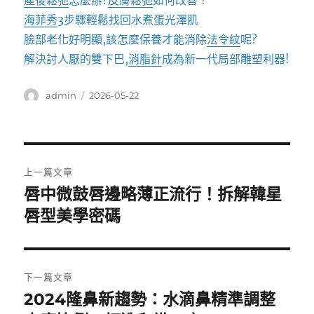
產後鬆弛
怎麼辦?
皮膚鬆弛
如何改善？
海菲秀
3步驟輕鬆找回水煮蛋光澤肌
臉部老化好明顯,該怎麼保養才能消除
法令紋
呢?
解決討人厭的雙下巴,
消脂針
成為新一代局部雕塑利器!
作
發
admin
2026-05-22
者
佈
日
期:
文
上一篇文章
章
唇中微鼓唇邊略薄正流行！拆解韓星
上
一
唇型美學密碼
導
篇
覽
文
章:
下一篇文章
2024隆鼻新趨勢：水滴鼻精準調整
下