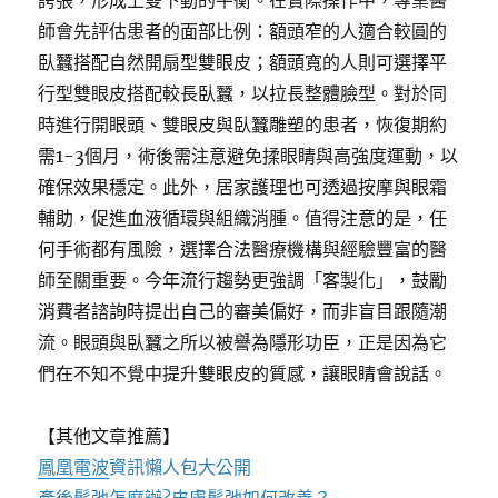
誇張，形成上雙下動的平衡。在實際操作中，專業醫
師會先評估患者的面部比例：額頭窄的人適合較圓的
臥蠶搭配自然開扇型雙眼皮；額頭寬的人則可選擇平
行型雙眼皮搭配較長臥蠶，以拉長整體臉型。對於同
時進行開眼頭、雙眼皮與臥蠶雕塑的患者，恢復期約
需1-3個月，術後需注意避免揉眼睛與高強度運動，以
確保效果穩定。此外，居家護理也可透過按摩與眼霜
輔助，促進血液循環與組織消腫。值得注意的是，任
何手術都有風險，選擇合法醫療機構與經驗豐富的醫
師至關重要。今年流行趨勢更強調「客製化」，鼓勵
消費者諮詢時提出自己的審美偏好，而非盲目跟隨潮
流。眼頭與臥蠶之所以被譽為隱形功臣，正是因為它
們在不知不覺中提升雙眼皮的質感，讓眼睛會說話。
【其他文章推薦】
鳳凰電波
資訊懶人包大公開