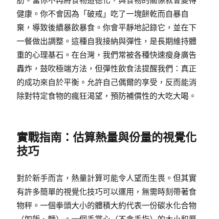
健康。你不會因為「破戒」吃了一塊餅乾而自暴自
棄，導致後續暴飲暴食。你會平靜地記錄它，並在下
一餐做出調整。這種自我接納與彈性，是長期維持體
重的心理基石。在台灣，我們常被各種快速瘦身廣告
轟炸，鼓吹極端方法，但彈性飲食法提醒我們：真正
的成功來自於平衡。允許自己偶爾的享受，反而能消
除對特定食物的瘋狂渴望，預防補償性的大吃大喝。
實戰指南：估算熱量與份量的視覺化
技巧
對於新手而言，熱量計算可能令人望而生畏。但其實
有許多簡單的視覺化技巧可以運用，無需時刻帶著食
物秤。一個拳頭大小的體積大約代表一份碳水化合物
（如飯、麵）。一個手掌心（不含手指）的大小和厚