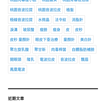
桃園音波拉提
桃園音波拉皮
植髮
極線音波拉提
水微晶
法令紋
消脂針
淚溝
玻尿酸
瘦臉
瘦身
皮
皮秒
皮秒 童顏針
眼皮下垂治療
童顏針
美白針
聚左旋乳酸
聚甘新
肉毒桿菌
自體脂肪補臉
開眼頭
隆乳
電波拉皮
音波拉皮
飄眉
鳳凰電波
近期文章