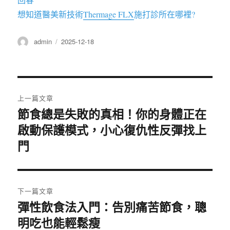
想知道醫美新技術
Thermage FLX
施打診所在哪裡?
作
發
admin
2025-12-18
者
佈
日
期:
文
上一篇文章
章
節食總是失敗的真相！你的身體正在
上
啟動保護模式，小心復仇性反彈找上
一
導
篇
門
覽
文
章:
下一篇文章
彈性飲食法入門：告別痛苦節食，聰
下
明吃也能輕鬆瘦
一