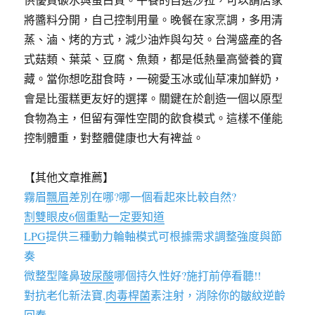
將醬料分開，自己控制用量。晚餐在家烹調，多用清
蒸、滷、烤的方式，減少油炸與勾芡。台灣盛產的各
式菇類、葉菜、豆腐、魚類，都是低熱量高營養的寶
藏。當你想吃甜食時，一碗愛玉冰或仙草凍加鮮奶，
會是比蛋糕更友好的選擇。關鍵在於創造一個以原型
食物為主，但留有彈性空間的飲食模式。這樣不僅能
控制體重，對整體健康也大有裨益。
【其他文章推薦】
霧眉
飄眉
差別在哪?哪一個看起來比較自然?
割雙眼皮6個重點一定要知道
LPG
提供三種動力輪軸模式可根據需求調整強度與節
奏
微整型隆鼻
玻尿酸
哪個持久性好?施打前停看聽!!
對抗老化新法寶,
肉毒桿菌
素注射，消除你的皺紋逆齡
回春