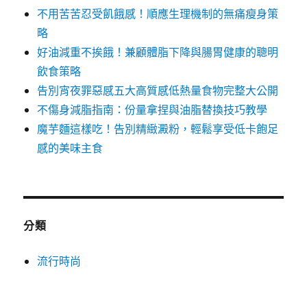
不用苦苦忍受飢餓感！順應生理機制的無痛瘦身策
略
好油減重不挨餓！兼顧體脂下降與腸胃健康的聰明
飲食策略
告別宵夜罪惡感五大高質感低熱量食物完整大公開
不傷身減脂指南：份量拿捏與油脂替換技巧教學
魔芋麵這樣吃！告別精緻澱粉，輕鬆享受低卡飽足
感的美味主食
分類
流行時尚