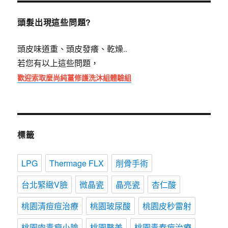
字:
頭髮出現這些問題?
頭皮味道重、頭皮發癢、乾燥..
若您有以上這些問題，
歡迎索取麼尚純薑修護洗沐組體驗組
標籤
LPG
Thermage FLX
削骨手術
台北緊緻V臉
微晶瓷
晶亮瓷
杏仁酸
桃園清痘痘治療
桃園玻尿酸
桃園皮秒雷射
桃園肉毒瘦小臉
桃園醫美
桃園青春痘治療