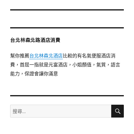
篇
文
章:
台北林森北路酒店消費
幫你推薦
台北林森北酒店
比較的有名氣便服酒店消
費，首屈一指就是元富酒店，小姐顏值，氣質，語言
能力，保證會讓你滿意
搜
搜
尋
尋
關
鍵