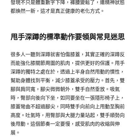
發現不只是體重數字下降，褲腰變鬆了，連精神狀態
都煥然一新，這才是真正健康的老化方式。
甩手深蹲的標準動作要領與常見迷思
很多人一聽到深蹲就害怕傷膝蓋，其實正確的深蹲反
而能強化膝關節周圍的肌肉，提供更好的保護。甩手
深蹲的獨特之處在於，透過上半身自然甩動的慣性，
幫助身體找到平衡，減少膝蓋承受的壓力。首先，雙
腳與肩同寬，腳尖微微朝外，雙手自然垂放。吸氣
時，臀部向後向下坐，如同要坐在一張隱形椅子上，
膝蓋彎曲不超過腳尖，同時雙手向前向上甩動至胸前
高度。吐氣時，用臀部與大腿力量站起，雙手順勢向
後甩動。這個節奏一定要慢，感受肌肉的收縮與伸
展。