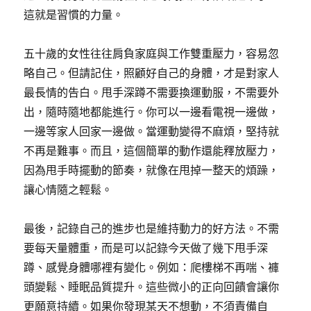
這就是習慣的力量。
五十歲的女性往往肩負家庭與工作雙重壓力，容易忽
略自己。但請記住，照顧好自己的身體，才是對家人
最長情的告白。甩手深蹲不需要換運動服，不需要外
出，隨時隨地都能進行。你可以一邊看電視一邊做，
一邊等家人回家一邊做。當運動變得不麻煩，堅持就
不再是難事。而且，這個簡單的動作還能釋放壓力，
因為甩手時擺動的節奏，就像在甩掉一整天的煩躁，
讓心情隨之輕鬆。
最後，記錄自己的進步也是維持動力的好方法。不需
要每天量體重，而是可以記錄今天做了幾下甩手深
蹲、感覺身體哪裡有變化。例如：爬樓梯不再喘、褲
頭變鬆、睡眠品質提升。這些微小的正向回饋會讓你
更願意持續。如果你發現某天不想動，不須責備自