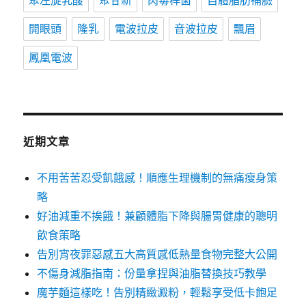
聚左旋乳酸
聚甘新
肉毒桿菌
自體脂肪補臉
開眼頭
隆乳
電波拉皮
音波拉皮
飄眉
鳳凰電波
近期文章
不用苦苦忍受飢餓感！順應生理機制的無痛瘦身策
略
好油減重不挨餓！兼顧體脂下降與腸胃健康的聰明
飲食策略
告別宵夜罪惡感五大高質感低熱量食物完整大公開
不傷身減脂指南：份量拿捏與油脂替換技巧教學
魔芋麵這樣吃！告別精緻澱粉，輕鬆享受低卡飽足