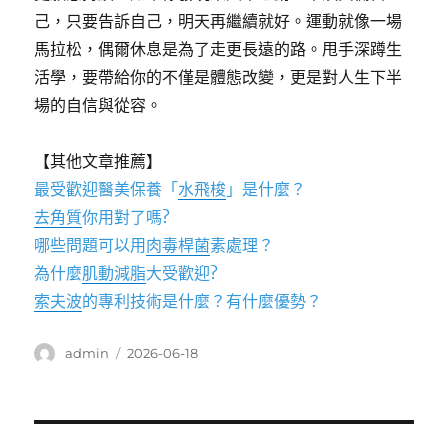
己，只要告訴自己，明天再繼續就好。運動就像一場
馬拉松，偶爾休息是為了走更長遠的路。甩手深蹲生
活學，要帶給你的不僅是體態改變，更是對人生下半
場的自信與從容。
【其他文章推薦】
最受歡迎醫美保養「
水飛梭
」是什麼？
去角質
你用對了嗎?
哪些問題可以用
肉毒桿菌
素處理？
為什麼
肌動減脂
大受歡迎?
索夫波
的專利技術是什麼？有什麼優勢？
作
發
admin
2026-06-18
者
佈
日
期:
文