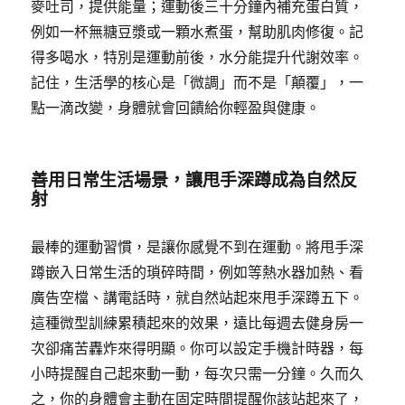
麥吐司，提供能量；運動後三十分鐘內補充蛋白質，
例如一杯無糖豆漿或一顆水煮蛋，幫助肌肉修復。記
得多喝水，特別是運動前後，水分能提升代謝效率。
記住，生活學的核心是「微調」而不是「顛覆」，一
點一滴改變，身體就會回饋給你輕盈與健康。
善用日常生活場景，讓甩手深蹲成為自然反
射
最棒的運動習慣，是讓你感覺不到在運動。將甩手深
蹲嵌入日常生活的瑣碎時間，例如等熱水器加熱、看
廣告空檔、講電話時，就自然站起來甩手深蹲五下。
這種微型訓練累積起來的效果，遠比每週去健身房一
次卻痛苦轟炸來得明顯。你可以設定手機計時器，每
小時提醒自己起來動一動，每次只需一分鐘。久而久
之，你的身體會主動在固定時間提醒你該站起來了，