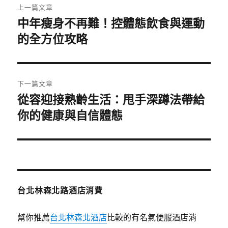
上一篇文章
章
中年瘦身不再難！控體態飲食與運動
上
一
的全方位攻略
導
篇
覽
文
章:
下一篇文章
從容迎接熟齡生活：甩手深蹲法帶給
下
一
你的健康與自信體態
篇
文
章:
台北林森北路酒店消費
幫你推薦
台北林森北酒店
比較的有名氣便服酒店消