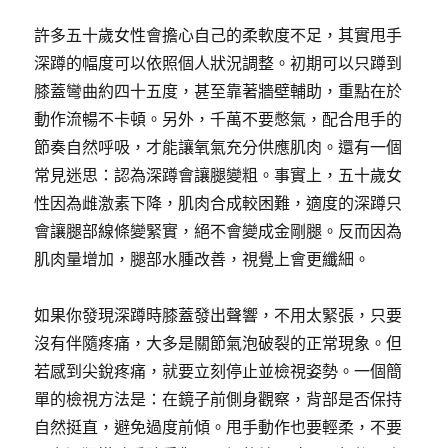
許多五十歲女性會擔心自己的柔軟度不足，其實甩手
深蹲的幅度可以依照個人狀況調整。初期可以只蹲到
膝蓋彎曲約四十五度，甚至靠著牆壁輔助，重點在於
動作流暢不卡頓。另外，千萬不要憋氣，配合甩手的
節奏自然呼吸，才能讓氧氣充分供應肌肉。還有一個
常見迷思：認為深蹲會讓腿變粗。事實上，五十歲女
性因為雌激素下降，肌肉合成較困難，適度的深蹲只
會讓腿部線條變緊實，絕不會變成金剛腿。反而因為
肌肉量增加，腿部水腫改善，視覺上會更纖細。
如果你發現深蹲時膝蓋發出聲響，不用太緊張，只要
沒有伴隨疼痛，大多是關節氣泡破裂的正常現象。但
若感到尖銳疼痛，就要立刻停止並檢視姿勢。一個簡
單的檢視方法是：在鏡子前側身觀察，背部是否保持
自然挺直，避免過度前傾。甩手動作也要輕柔，不要