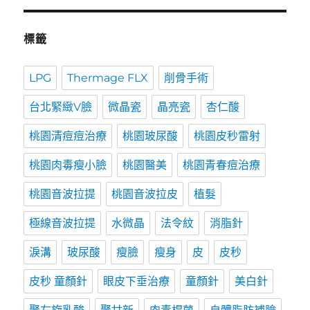
標籤
LPG
Thermage FLX
削骨手術
台北緊緻V臉
微晶瓷
晶亮瓷
杏仁酸
桃園清痘痘治療
桃園玻尿酸
桃園皮秒雷射
桃園肉毒瘦小臉
桃園醫美
桃園青春痘治療
桃園音波拉提
桃園音波拉皮
植髮
極線音波拉提
水微晶
法令紋
消脂針
淚溝
玻尿酸
瘦臉
瘦身
皮
皮秒
皮秒 童顏針
眼皮下垂治療
童顏針
美白針