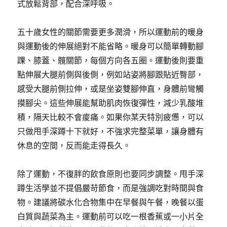
式放鬆背部，配合深呼吸。
五十歲女性的關節需要更多潤滑，所以運動前的暖身
與運動後的伸展絕對不能省略。暖身可以簡單轉動腳
踝、膝蓋、髖關節，每個方向各五圈。運動後則要重
點伸展大腿前側與後側，例如站姿將腳跟貼近臀部，
感受大腿前側拉伸，或是坐姿雙腳伸直，身體前彎觸
摸腳尖。這些伸展能幫助肌肉恢復彈性，減少乳酸堆
積，隔天比較不會痠痛。如果你某天特別疲憊，可以
只做甩手深蹲十下就好，不強求完整菜單，讓身體有
休息的空間，反而能走得長久。
除了運動，不復胖的飲食原則也要同步調整。甩手深
蹲生活學並不提倡嚴苛節食，而是強調吃對時間與食
物。建議將碳水化合物集中在早餐與午餐，晚餐以蛋
白質與蔬菜為主。運動前可以吃一根香蕉或一小片全