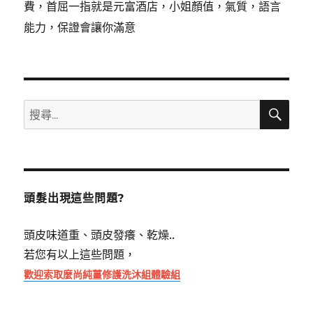
費，首屈一指就是元富酒店，小姐顏值，氣質，語言
能力，保證會讓你滿意
搜
搜
尋
尋
關
鍵
字:
頭髮出現這些問題?
頭皮味道重、頭皮發癢、乾燥..
若您有以上這些問題，
歡迎索取麼尚純薑修護洗沐組體驗組