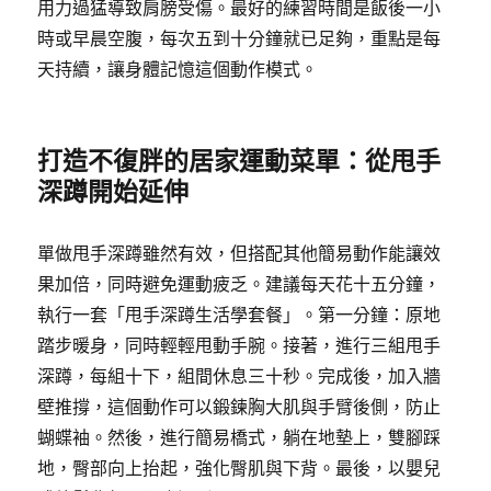
用力過猛導致肩膀受傷。最好的練習時間是飯後一小
時或早晨空腹，每次五到十分鐘就已足夠，重點是每
天持續，讓身體記憶這個動作模式。
打造不復胖的居家運動菜單：從甩手
深蹲開始延伸
單做甩手深蹲雖然有效，但搭配其他簡易動作能讓效
果加倍，同時避免運動疲乏。建議每天花十五分鐘，
執行一套「甩手深蹲生活學套餐」。第一分鐘：原地
踏步暖身，同時輕輕甩動手腕。接著，進行三組甩手
深蹲，每組十下，組間休息三十秒。完成後，加入牆
壁推撐，這個動作可以鍛鍊胸大肌與手臂後側，防止
蝴蝶袖。然後，進行簡易橋式，躺在地墊上，雙腳踩
地，臀部向上抬起，強化臀肌與下背。最後，以嬰兒