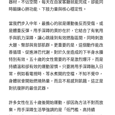
器材，不佔空間，每天在自家客廳就能完成，卻能同
時鍛鍊心肺功能、下肢力量與核心穩定性。
當我們步入中年，最擔心的就是運動後反而受傷，或
是體重反彈。甩手深蹲的奧妙在於，它結合了有氧甩
手與肌力深蹲，讓心跳達到有效燃脂區間，同時刺激
大腿、臀部與背部肌群。更重要的是，這個動作能改
善循環、促進淋巴代謝，對於久坐造成的下半身水腫
特別有效。五十歲的女性需要的不是激烈爆汗，而是
持續溫和卻有效的運動習慣。只要將甩手深蹲融入日
常，例如看電視時、等水煮開的空檔，不知不覺中，
身體就會開始燃燒熱量，而且不易感到飢餓，這正是
對抗復胖的最佳武器。
許多女性在五十歲後開始運動，卻因為方法不對而放
棄。甩手深蹲生活學強調的是「低門檻、高持續