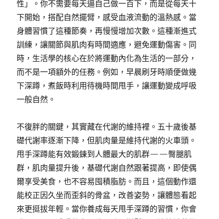
性」。你不需要每天逼自己做一百下，而是從每天十
下開始，搭配自然擺臂，感受血液流動的溫熱感。當
身體習慣了這種節奏，再慢慢增加次數。這種漸進式
訓練，讓關節與肌肉有時間適應，避免運動傷害。同
時，生活學的核心在於將運動內化為生活的一部分，
而不是一項額外的任務。例如，早晨刷牙時順便做幾
下深蹲，煮飯時利用待機時間甩手，讓運動變成呼吸
一般自然。
不復胖的關鍵，其實藏在代謝的維持裡。五十歲後基
礎代謝率逐漸下降，但肌肉量是維持代謝的火車頭。
甩手深蹲能有效鍛鍊到人體最大的肌群——臀腿肌
群，肌肉量提升後，基礎代謝自然跟著提高，即使偶
爾享受美食，也不容易囤積脂肪。而且，這個動作還
能校正因久坐而歪斜的骨盆，改善姿勢，讓體態看起
來更挺拔年輕。當你養成每天甩手深蹲的習慣，你會