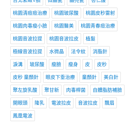
台北緊緻V臉
微晶瓷
晶亮瓷
杏仁酸
桃園清痘痘治療
桃園玻尿酸
桃園皮秒雷射
桃園肉毒瘦小臉
桃園醫美
桃園青春痘治療
桃園音波拉提
桃園音波拉皮
植髮
極線音波拉提
水微晶
法令紋
消脂針
淚溝
玻尿酸
瘦臉
瘦身
皮
皮秒
皮秒 童顏針
眼皮下垂治療
童顏針
美白針
聚左旋乳酸
聚甘新
肉毒桿菌
自體脂肪補臉
開眼頭
隆乳
電波拉皮
音波拉皮
飄眉
鳳凰電波