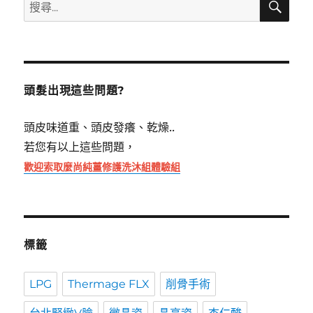
搜
尋
尋
關
鍵
字:
頭髮出現這些問題?
頭皮味道重、頭皮發癢、乾燥..
若您有以上這些問題，
歡迎索取麼尚純薑修護洗沐組體驗組
標籤
LPG
Thermage FLX
削骨手術