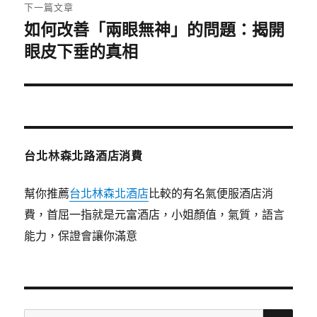
章:
下一篇文章
如何改善「兩眼無神」的問題：揭開
下
一
眼皮下垂的真相
篇
文
章:
台北林森北路酒店消費
幫你推薦
台北林森北酒店
比較的有名氣便服酒店消
費，首屈一指就是元富酒店，小姐顏值，氣質，語言
能力，保證會讓你滿意
搜