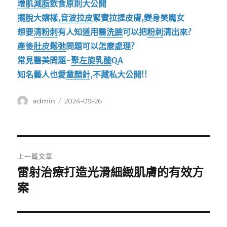
增肌減脂
飲食原則大公開
擺脫大嬸樣,
音波拉皮
緊實拉提皮膚,變身美魔女
想要
清粉刺
有人知道用
醫洗臉
可以把
粉刺
清出來?
產後
肚皮鬆弛
問題可以怎麼處理?
常見醫美問題-
聚左旋乳酸
QA
知名藝人也愛
童顏針
,不藏私大公開!!
作
發
admin
2024-09-26
者
佈
日
期:
文
上一篇文章
章
雷射治療打造光滑細緻肌膚的有效方
上
一
案
導
篇
覽
文