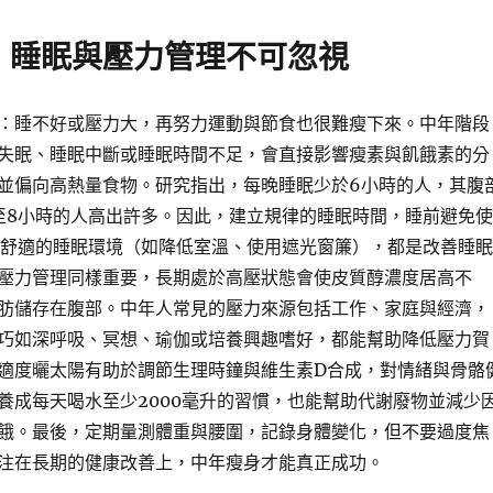
：睡眠與壓力管理不可忽視
：睡不好或壓力大，再努力運動與節食也很難瘦下來。中年階段
失眠、睡眠中斷或睡眠時間不足，會直接影響瘦素與飢餓素的分
並偏向高熱量食物。研究指出，每晚睡眠少於6小時的人，其腹
至8小時的人高出許多。因此，建立規律的睡眠時間，睡前避免使
造舒適的睡眠環境（如降低室溫、使用遮光窗簾），都是改善睡眠
壓力管理同樣重要，長期處於高壓狀態會使皮質醇濃度居高不
肪儲存在腹部。中年人常見的壓力來源包括工作、家庭與經濟，
巧如深呼吸、冥想、瑜伽或培養興趣嗜好，都能幫助降低壓力賀
適度曬太陽有助於調節生理時鐘與維生素D合成，對情緒與骨骼
養成每天喝水至少2000毫升的習慣，也能幫助代謝廢物並減少
餓。最後，定期量測體重與腰圍，記錄身體變化，但不要過度焦
注在長期的健康改善上，中年瘦身才能真正成功。