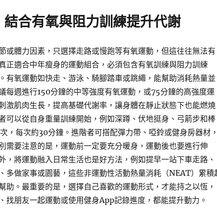
：結合有氧與阻力訓練提升代謝
節或體力因素，只選擇走路或慢跑等有氧運動，但這往往無法有
真正適合中年瘦身的運動組合，必須包含有氧訓練與阻力訓練
。有氧運動如快走、游泳、騎腳踏車或跳繩，能幫助消耗熱量並
議每週進行150分鐘的中等強度有氧運動，或75分鐘的高強度運
刺激肌肉生長，提高基礎代謝率，讓身體在靜止狀態下也能燃燒
者可以從自身重量訓練開始，例如深蹲、伏地挺身、弓箭步和棒
3次，每次約30分鐘。進階者可搭配彈力帶、啞鈴或健身房器材
別需要注意的是，運動前一定要充分暖身，運動後也要進行伸
外，將運動融入日常生活也是好方法，例如提早一站下車走路、
、多做家事或園藝，這些非運動性活動熱量消耗（NEAT）累積
幫助。最重要的是，選擇自己喜歡的運動形式，才能持之以恆，
、找朋友一起運動或使用健身App記錄進度，都能提升動力。