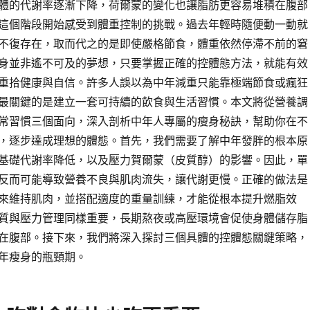
體的代謝率逐漸下降，荷爾蒙的變化也讓脂肪更容易堆積在腹部
這個階段開始感受到體重控制的挑戰。過去年輕時隨便動一動就
不復存在，取而代之的是即使嚴格節食，體重依然停滯不前的窘
身並非遙不可及的夢想，只要掌握正確的控體態方法，就能有效
重拾健康與自信。許多人誤以為中年減重只能靠極端節食或瘋狂
最關鍵的是建立一套可持續的飲食與生活習慣。本文將從營養調
常習慣三個面向，深入剖析中年人專屬的瘦身秘訣，幫助你在不
，逐步達成理想的體態。首先，我們需要了解中年發胖的根本原
基礎代謝率降低，以及壓力賀爾蒙（皮質醇）的影響。因此，單
反而可能導致營養不良與肌肉流失，讓代謝更慢。正確的做法是
來維持肌肉，並搭配適度的重量訓練，才能從根本提升燃脂效
質與壓力管理同樣重要，長期熬夜或高壓環境會促使身體儲存脂
在腹部。接下來，我們將深入探討三個具體的控體態關鍵策略，
年瘦身的瓶頸期。