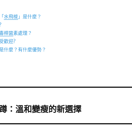
「
水飛梭
」是什麼？
?
毒桿菌
素處理？
受歡迎?
是什麼？有什麼優勢？
蹲：溫和變瘦的新選擇