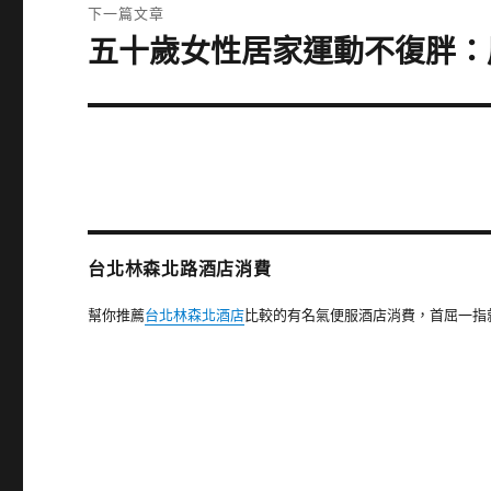
文
下一篇文章
章:
五十歲女性居家運動不復胖：
下
一
篇
文
章:
台北林森北路酒店消費
幫你推薦
台北林森北酒店
比較的有名氣便服酒店消費，首屈一指