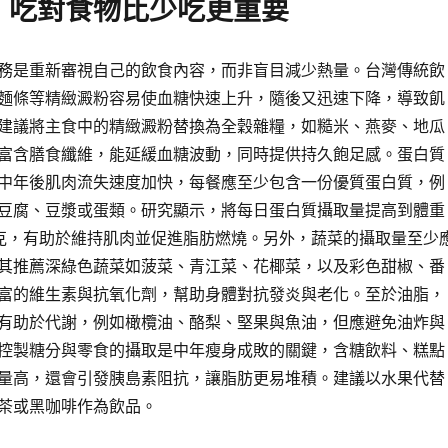
：吃對食物比少吃更重要
務是重新審視自己的飲食內容，而非盲目減少熱量。台灣傳統飲
麵條等精緻澱粉容易使血糖快速上升，隨後又迅速下降，導致飢
建議將主食中的精緻澱粉替換為全穀雜糧，如糙米、燕麥、地瓜
富含膳食纖維，能延緩血糖波動，同時提供持久飽足感。蛋白質
中年後肌肉流失速度加快，每餐應至少包含一份優質蛋白質，例
豆腐、豆漿或蛋類。研究顯示，將每日蛋白質攝取量提高到體重
.5公克，有助於維持肌肉並促進脂肪燃燒。另外，蔬菜的攝取量至少
其推薦深綠色蔬菜如菠菜、青江菜、花椰菜，以及彩色甜椒、番
富的維生素與抗氧化劑，幫助身體對抗發炎與老化。至於油脂，
有助於代謝，例如橄欖油、酪梨、堅果與魚油，但應避免油炸與
控製糖分與零食的攝取是中年瘦身成敗的關鍵，含糖飲料、糕點
量高，還會引發胰島素阻抗，讓脂肪更易堆積。建議以水果代替
茶或黑咖啡作為飲品。