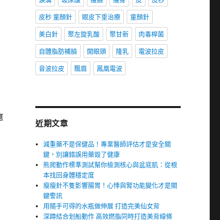
皮秒 童顏針
眼皮下垂治療
童顏針
美白針
聚左旋乳酸
聚甘新
肉毒桿菌
自體脂肪補臉
開眼頭
隆乳
電波拉皮
音波拉皮
飄眉
鳳凰電波
應
近期文章
減重藥不是保健品！專業醫師評估才是安全關
鍵，別讓錯誤用藥毀了健康
熊爬動作標準測試幫你檢測核心與盆底肌：從根
本找回身體穩定度
瘦瘦針不隻影響腸胃！心悸與腎功能變化才是關
鍵警訊
用隨手可得的水瓶做伸展 打造完美仙女背
深蹲結合划船動作 高效燃脂同時打造美背線條