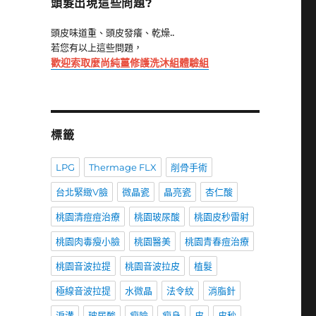
頭髮出現這些問題?
頭皮味道重、頭皮發癢、乾燥..
若您有以上這些問題，
歡迎索取麼尚純薑修護洗沐組體驗組
標籤
LPG
Thermage FLX
削骨手術
台北緊緻V臉
微晶瓷
晶亮瓷
杏仁酸
桃園清痘痘治療
桃園玻尿酸
桃園皮秒雷射
桃園肉毒瘦小臉
桃園醫美
桃園青春痘治療
桃園音波拉提
桃園音波拉皮
植髮
極線音波拉提
水微晶
法令紋
消脂針
淚溝
玻尿酸
瘦臉
瘦身
皮
皮秒