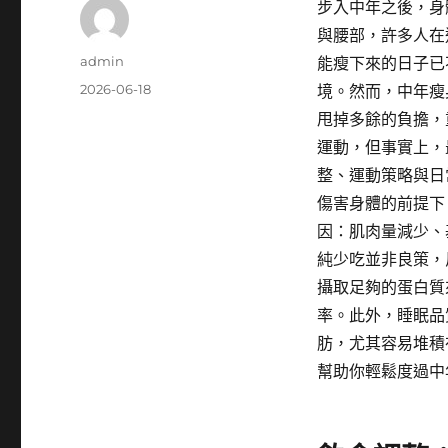
步入中年之後，身
與腰部，許多人在
作
admin
能瘦下來的日子已
者
發
2026-06-18
境。然而，中年瘦
佈
甩掉多餘的負擔，
日
運動，但事實上，
期:
整、運動策略與日
傷害身體的前提下
因：肌肉量減少、
純少吃並非良策，
攝取足夠的蛋白質
率。此外，睡眠品
肪，尤其容易堆積
幫助你輕鬆度過中