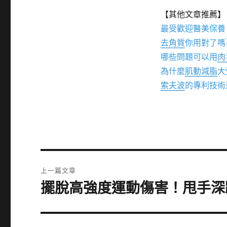
【其他文章推薦】
最受歡迎醫美保養
去角質
你用對了嗎
哪些問題可以用
肉
為什麼
肌動減脂
大
索夫波
的專利技術
文
上一篇文章
章
擺脫高強度運動傷害！甩手深
上
一
導
篇
覽