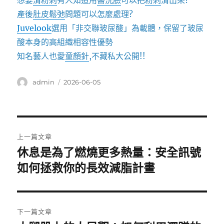
想要
清粉刺
有人知道用
醫洗臉
可以把
粉刺
清出來?
產後
肚皮鬆弛
問題可以怎麼處理?
Juvelook
選用「非交聯玻尿酸」為載體，保留了玻尿
酸本身的高組織相容性優勢
知名藝人也愛
童顏針
,不藏私大公開!!
作
發
admin
2026-06-05
者
佈
日
期:
文
上一篇文章
章
休息是為了燃燒更多熱量：安全訊號
上
一
如何拯救你的長效減脂計畫
導
篇
覽
文
章:
下一篇文章