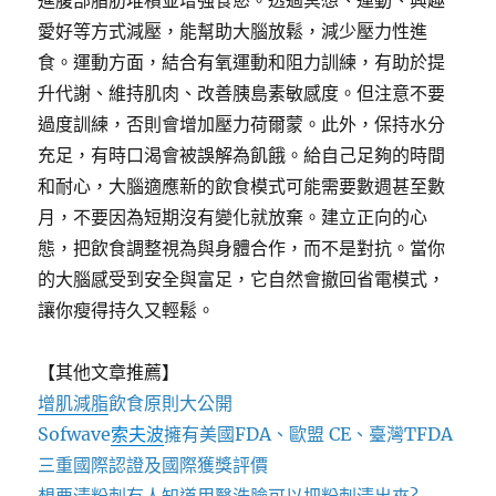
進腹部脂肪堆積並增強食慾。透過冥想、運動、興趣
愛好等方式減壓，能幫助大腦放鬆，減少壓力性進
食。運動方面，結合有氧運動和阻力訓練，有助於提
升代謝、維持肌肉、改善胰島素敏感度。但注意不要
過度訓練，否則會增加壓力荷爾蒙。此外，保持水分
充足，有時口渴會被誤解為飢餓。給自己足夠的時間
和耐心，大腦適應新的飲食模式可能需要數週甚至數
月，不要因為短期沒有變化就放棄。建立正向的心
態，把飲食調整視為與身體合作，而不是對抗。當你
的大腦感受到安全與富足，它自然會撤回省電模式，
讓你瘦得持久又輕鬆。
【其他文章推薦】
增肌減脂
飲食原則大公開
Sofwave
索夫波
擁有美國FDA、歐盟 CE、臺灣TFDA
三重國際認證及國際獲獎評價