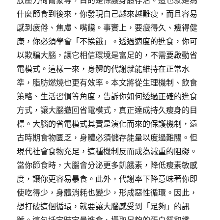
放壓力荷爾蒙等，目的是保護身體存活。這也就是為
什麼節食到後來，你發現自己越來越難瘦，而且容易
感到疲倦、焦慮、嘴饞。事實上，要瘦得久、瘦得健
康，你必須學會「不挨餓」。透過適度的進食，你可
以欺騙大腦，讓它相信環境是富足的，不需要啟動省
電模式。這樣一來，身體的代謝就能維持在正常水
準，脂肪燃燒也更有效率。本文將從生理機制、飲食
策略、生活習慣等角度，告訴你如何透過正確的進食
方式，讓大腦撤回省電模式，真正達成持久瘦身的目
標。大腦的省電模式其實是演化而來的保護機制，遠
古時期食物匱乏，身體必須儲存能量以度過難關。但
現代社會食物充足，這種機制反而成為減重的阻礙。
當你節食時，大腦會分泌更多飢餓素，降低瘦素敏感
度，讓你更容易暴食。此外，代謝率下降意味著你即
使吃得少，身體消耗也變少，形成惡性循環。因此，
想打破這個循環，就要讓大腦感受到「足夠」的訊