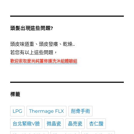
關
鍵
字:
頭髮出現這些問題?
頭皮味道重、頭皮發癢、乾燥..
若您有以上這些問題，
歡迎索取麼尚純薑修護洗沐組體驗組
標籤
LPG
Thermage FLX
削骨手術
台北緊緻V臉
微晶瓷
晶亮瓷
杏仁酸