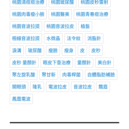
桃園清痘痘治療
桃園玻尿酸
桃園皮秒雷射
桃園肉毒瘦小臉
桃園醫美
桃園青春痘治療
桃園音波拉提
桃園音波拉皮
植髮
極線音波拉提
水微晶
法令紋
消脂針
淚溝
玻尿酸
瘦臉
瘦身
皮
皮秒
皮秒 童顏針
眼皮下垂治療
童顏針
美白針
聚左旋乳酸
聚甘新
肉毒桿菌
自體脂肪補臉
開眼頭
隆乳
電波拉皮
音波拉皮
飄眉
鳳凰電波