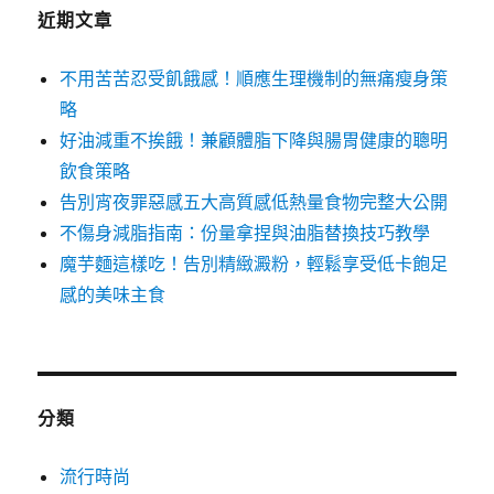
近期文章
不用苦苦忍受飢餓感！順應生理機制的無痛瘦身策
略
好油減重不挨餓！兼顧體脂下降與腸胃健康的聰明
飲食策略
告別宵夜罪惡感五大高質感低熱量食物完整大公開
不傷身減脂指南：份量拿捏與油脂替換技巧教學
魔芋麵這樣吃！告別精緻澱粉，輕鬆享受低卡飽足
感的美味主食
分類
流行時尚