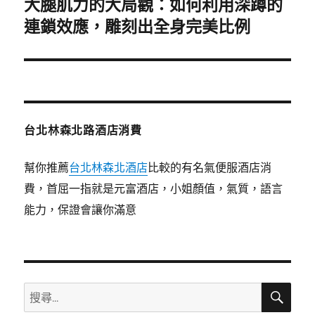
大腿肌力的大局觀：如何利用深蹲的
下
一
連鎖效應，雕刻出全身完美比例
篇
文
章:
台北林森北路酒店消費
幫你推薦
台北林森北酒店
比較的有名氣便服酒店消
費，首屈一指就是元富酒店，小姐顏值，氣質，語言
能力，保證會讓你滿意
搜
搜
尋
尋