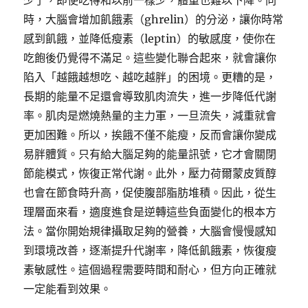
少了，即使吃得和以前一樣少，體重也難以下降。同
時，大腦會增加飢餓素（ghrelin）的分泌，讓你時常
感到飢餓，並降低瘦素（leptin）的敏感度，使你在
吃飽後仍覺得不滿足。這些變化聯合起來，就會讓你
陷入「越餓越想吃、越吃越胖」的困境。更糟的是，
長期的能量不足還會導致肌肉流失，進一步降低代謝
率。肌肉是燃燒熱量的主力軍，一旦流失，減重就會
更加困難。所以，挨餓不僅不能瘦，反而會讓你變成
易胖體質。只有給大腦足夠的能量訊號，它才會關閉
節能模式，恢復正常代謝。此外，壓力荷爾蒙皮質醇
也會在節食時升高，促使腹部脂肪堆積。因此，從生
理層面來看，適度進食是逆轉這些負面變化的根本方
法。當你開始規律攝取足夠的營養，大腦會慢慢感知
到環境改善，逐漸提升代謝率，降低飢餓素，恢復瘦
素敏感性。這個過程需要時間和耐心，但方向正確就
一定能看到效果。