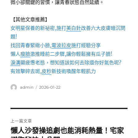
微小卻關鍵的習慣，讓青春狀態自然延續。
【其他文章推薦】
女明星保養的新祕密,施打
美白針
改善六大皮膚暗沉問
題!
找回青春緊緻小臉,
電波拉皮
施打經驗分享
懶人
瘦臉
激推睡前二步驟,讓你輕鬆擁有瓜子臉!
淚溝
顯疲憊老態，想知道該如何去除還你好氣色呢?
有效擊碎去斑,
皮秒
新技術喚醒年輕肌力
作
發
admin
2026-01-22
者
佈
日
期:
文
上一篇文章
章
懶人沙發操追劇也能消耗熱量！宅家
上