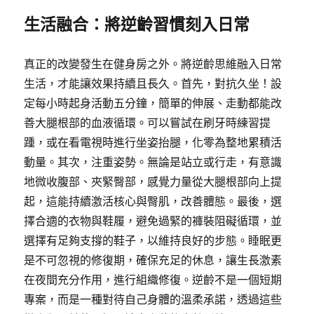
生活融合：將逆齡習慣刻入日常
真正的改變發生在健身房之外。將逆齡思維融入日常
生活，才能讓效果持續且長久。首先，對抗久坐！設
定每小時起身活動五分鐘，簡單的伸展、走動都能改
善大腿根部的血液循環。可以嘗試在刷牙時練習提
踵，或在看電視時進行坐姿抬腿，化零為整地累積活
動量。其次，注重姿勢。無論是站立或行走，有意識
地微收腹部、夾緊臀部，感覺力量從大腿根部向上提
起，這能持續激活核心與臀肌，改善體態。最後，選
擇合適的衣物與鞋履，避免過緊的褲裝阻礙循環，並
選擇有足夠支撐的鞋子，以維持良好的步態。睡眠更
是不可忽視的修復期，確保充足的休息，讓生長激素
在夜間充分作用，進行組織修復。逆齡不是一個短期
專案，而是一種對待自己身體的溫柔承諾，透過這些