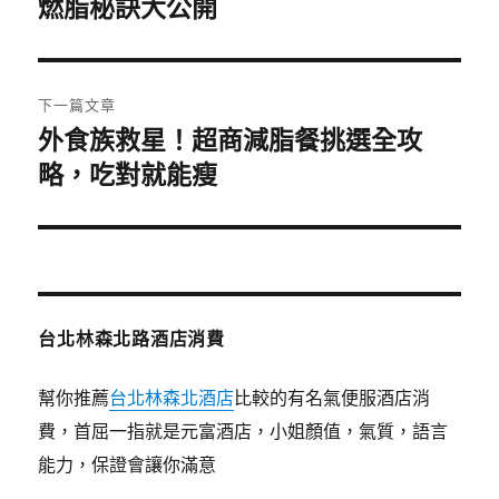
一
燃脂秘訣大公開
導
篇
覽
文
章:
下一篇文章
外食族救星！超商減脂餐挑選全攻
下
一
略，吃對就能瘦
篇
文
章:
台北林森北路酒店消費
幫你推薦
台北林森北酒店
比較的有名氣便服酒店消
費，首屈一指就是元富酒店，小姐顏值，氣質，語言
能力，保證會讓你滿意