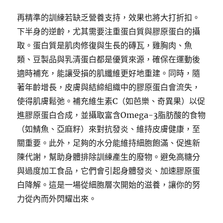
再精準的訓練若缺乏營養支持，效果也將大打折扣。
下半身的逆齡，尤其需要注重蛋白質與膠原蛋白的攝
取。蛋白質是肌肉修復與生長的磚瓦，雞胸肉、魚
類、豆製品與乳清蛋白都是優質來源，確保在運動後
適時補充，能讓受損的肌纖維更好地重建。同時，隨
著年齡增長，皮膚與結締組織中的膠原蛋白會流失，
使得肌膚鬆弛。補充維生素C（如芭樂、奇異果）以促
進膠原蛋白合成，並攝取富含Omega-3脂肪酸的食物
（如鯖魚、亞麻籽）來對抗發炎、維持皮膚健康，至
關重要。此外，足夠的水分能維持細胞飽滿、促進新
陳代謝，幫助身體排除訓練產生的廢物。避免高糖分
與過度加工食品，它們會引起身體發炎、加速膠原蛋
白降解。這是一場從細胞層次開始的滋養，讓你的努
力從內而外閃耀出來。