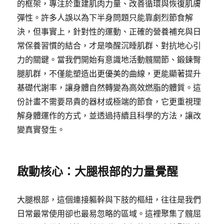
的框架，專注於重建肌肉力量、改善循環與恢復肌膚
彈性。許多人誤以為下半身問題只能靠劇烈節食解
決，但事實上，針對性的運動、正確的營養補充與日
常保養習慣的結合，才是喚醒沉睡肌群、對抗地心引
力的關鍵。當我們開始有意識地活動髖關節、鍛鍊臀
腿肌群，不僅能塑造出更優美的曲線，更能顯著提升
基礎代謝率，讓身體自然轉變為高效燃脂的體質。這
份計畫不需要昂貴的器材或極端的節食，它更重視理
解身體運作的方式，並透過持續且科學的方法，讓改
變真實發生。
啟動核心：大腿根部的力量覺醒
大腿根部，這個連接軀幹與下肢的樞紐，往往是我們
日常最常使用卻也最易忽略的區域。這裡聚集了髖屈