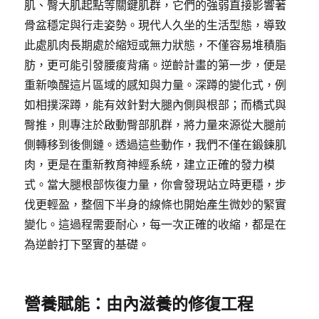
肌、臀大肌起點等關鍵肌群，它們的強弱直接影響著
骨盆穩定與行走姿勢。現代人久坐的生活型態，導致
此處肌肉長期處於縮短或無力狀態，不僅容易堆積脂
肪，更可能引發腰痠背痛。逆齡計畫的第一步，便是
重新喚醒這片區域的感知與力量。深蹲的變化式，例
如相撲深蹲，能有效針對大腿內側與根部；而橋式與
臀推，則專注於啟動臀部肌群，將力量來源從大腿前
側轉移到後側鏈。透過這些動作，我們不僅在鍛鍊肌
肉，更是在重新教育神經系統，建立正確的發力模
式。當大腿根部恢復力量，你會發現站立時更穩，步
伐更輕盈，整個下半身的線條也開始產生微妙的緊實
變化。這過程需要耐心，每一次正確的收縮，都是在
為逆齡打下堅實的基礎。
營養賦能：由內滋養的修復工程