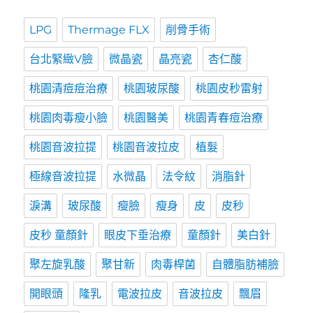
LPG
Thermage FLX
削骨手術
台北緊緻V臉
微晶瓷
晶亮瓷
杏仁酸
桃園清痘痘治療
桃園玻尿酸
桃園皮秒雷射
桃園肉毒瘦小臉
桃園醫美
桃園青春痘治療
桃園音波拉提
桃園音波拉皮
植髮
極線音波拉提
水微晶
法令紋
消脂針
淚溝
玻尿酸
瘦臉
瘦身
皮
皮秒
皮秒 童顏針
眼皮下垂治療
童顏針
美白針
聚左旋乳酸
聚甘新
肉毒桿菌
自體脂肪補臉
開眼頭
隆乳
電波拉皮
音波拉皮
飄眉