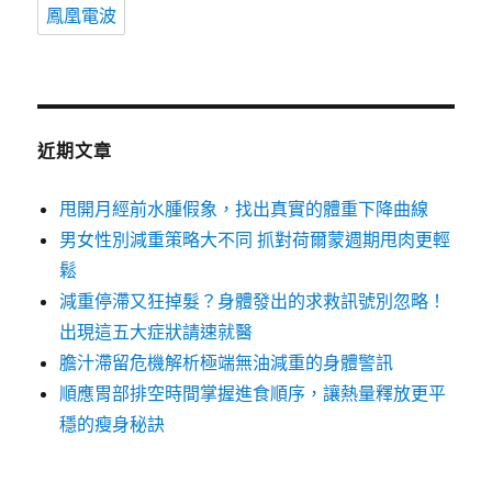
鳳凰電波
近期文章
甩開月經前水腫假象，找出真實的體重下降曲線
男女性別減重策略大不同 抓對荷爾蒙週期甩肉更輕
鬆
減重停滯又狂掉髮？身體發出的求救訊號別忽略！
出現這五大症狀請速就醫
膽汁滯留危機解析極端無油減重的身體警訊
順應胃部排空時間掌握進食順序，讓熱量釋放更平
穩的瘦身秘訣