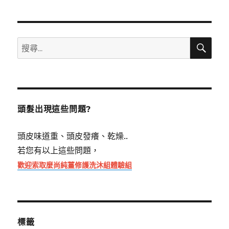
搜
搜
尋
尋
關
鍵
字:
頭髮出現這些問題?
頭皮味道重、頭皮發癢、乾燥..
若您有以上這些問題，
歡迎索取麼尚純薑修護洗沐組體驗組
標籤