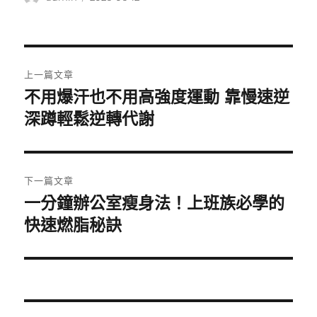
者
佈
日
期:
文
上一篇文章
章
不用爆汗也不用高強度運動 靠慢速逆
上
一
深蹲輕鬆逆轉代謝
導
篇
覽
文
章:
下一篇文章
一分鐘辦公室瘦身法！上班族必學的
下
一
快速燃脂秘訣
篇
文
章: