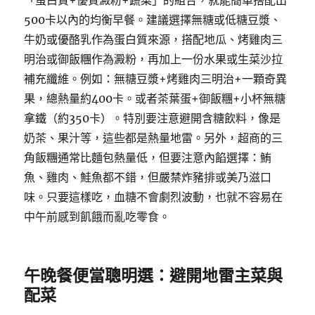
「蛋白質+優質澱粉+蔬菜」的組合，就能簡單搭配出
500卡以內的均衡早餐。建議選擇無糖或低糖豆漿、
牛奶或優酪乳作為蛋白質來源，搭配地瓜、烤雞肉三
明治或御飯糰作為澱粉，再加上一份水果或生菜沙拉
補充纖維。例如：無糖豆漿+烤雞肉三明治+一顆奇異
果，總熱量約400卡。或者茶葉蛋+御飯糰+小杯無糖
拿鐵（約350卡）。特別要注意避開含糖飲料，像是
奶茶、果汁等，這些都是熱量地雷。另外，超商的三
角飯糰通常比麵包熱量低，但要注意內餡選擇：鮪
魚、雞肉、鮭魚都不錯，但嚴禁炸豬排或美乃滋口
味。只要這樣吃，血糖不會劇烈波動，也就不容易在
中午前感到飢餓而亂吃零食。
午晚餐便當聰明選：避開地雷主菜與
配菜