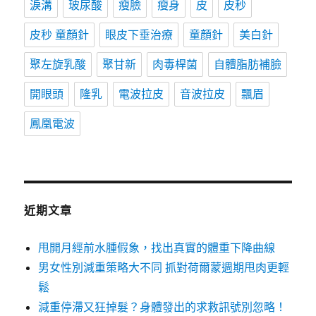
淚溝
玻尿酸
瘦臉
瘦身
皮
皮秒
皮秒 童顏針
眼皮下垂治療
童顏針
美白針
聚左旋乳酸
聚甘新
肉毒桿菌
自體脂肪補臉
開眼頭
隆乳
電波拉皮
音波拉皮
飄眉
鳳凰電波
近期文章
甩開月經前水腫假象，找出真實的體重下降曲線
男女性別減重策略大不同 抓對荷爾蒙週期甩肉更輕
鬆
減重停滯又狂掉髮？身體發出的求救訊號別忽略！