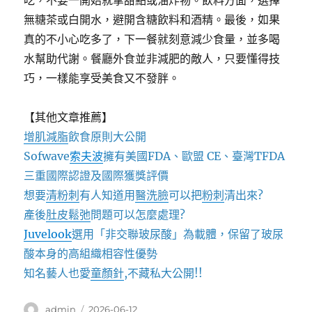
吃，不要一開始就拿甜點或油炸物。飲料方面，選擇
無糖茶或白開水，避開含糖飲料和酒精。最後，如果
真的不小心吃多了，下一餐就刻意減少食量，並多喝
水幫助代謝。餐廳外食並非減肥的敵人，只要懂得技
巧，一樣能享受美食又不發胖。
【其他文章推薦】
增肌減脂
飲食原則大公開
Sofwave
索夫波
擁有美國FDA、歐盟 CE、臺灣TFDA
三重國際認證及國際獲獎評價
想要
清粉刺
有人知道用
醫洗臉
可以把
粉刺
清出來?
產後
肚皮鬆弛
問題可以怎麼處理?
Juvelook
選用「非交聯玻尿酸」為載體，保留了玻尿
酸本身的高組織相容性優勢
知名藝人也愛
童顏針
,不藏私大公開!!
作
發
admin
2026-06-12