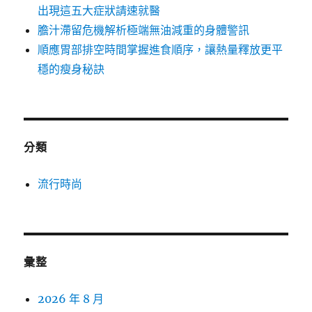
出現這五大症狀請速就醫
膽汁滯留危機解析極端無油減重的身體警訊
順應胃部排空時間掌握進食順序，讓熱量釋放更平
穩的瘦身秘訣
分類
流行時尚
彙整
2026 年 8 月