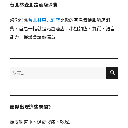
台北林森北路酒店消費
幫你推薦
台北林森北酒店
比較的有名氣便服酒店消
費，首屈一指就是元富酒店，小姐顏值，氣質，語言
能力，保證會讓你滿意
搜
搜
尋
尋
關
鍵
字:
頭髮出現這些問題?
頭皮味道重、頭皮發癢、乾燥..