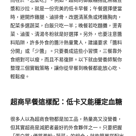
而在於「怎麼吃」。例如，超商的御飯糰搭配無糖豆
漿和沙拉，就是一份完美的低卡早餐；午餐選擇便當
時，避開炸雞腿、滷排骨，改選清蒸魚或烤雞胸肉，
配菜多選蔬菜，白飯只吃一半；晚餐若吃麵攤，燙青
菜、滷蛋、清湯冬粉就是好選擇。另外，也要注意醬
料陷阱，許多外食的醬汁熱量驚人，建議要求「醬料
分開」或「少醬」。只要養成這些小習慣，三餐靠外
食絕對可以瘦，而且不易復胖。以下就由營養師幫你
整理三個實戰策略，讓你從早餐到晚餐都能放心吃、
輕鬆瘦。
超商早餐這樣配：低卡又能穩定血糖
很多人以為超商食物都是加工品，熱量高又沒營養，
但其實超商是減肥者最好的外食夥伴之一。只要把握