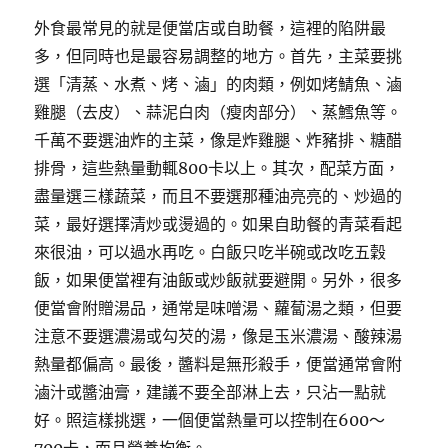
外食最常見的就是便當店或自助餐，這裡的陷阱最
多，但同時也是最容易調整的地方。首先，主菜要挑
選「清蒸、水煮、烤、滷」的肉類，例如烤鯖魚、滷
雞腿（去皮）、蒜泥白肉（瘦肉部分）、蒸鱈魚等。
千萬不要選油炸的主菜，像是炸雞腿、炸豬排、糖醋
排骨，這些熱量動輒800卡以上。其次，配菜方面，
盡量選三樣蔬菜，而且不要選那種油亮亮的、炒過的
菜，最好選擇清炒或燙過的。如果自助餐的青菜看起
來很油，可以過水再吃。白飯只吃半碗或改吃五穀
飯，如果便當裡有油飯或炒飯就要避開。另外，很多
便當會附贈湯品，通常是味噌湯、蘿蔔湯之類，但要
注意不要選濃湯或勾芡的湯，像是玉米濃湯、酸辣湯
熱量都偏高。最後，醬料是無形殺手，便當通常會附
滷汁或醬油膏，建議不要全部淋上去，只沾一點就
好。照這樣挑選，一個便當熱量可以控制在600～