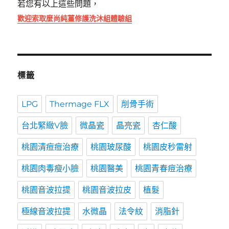
若您有以上這些問題，
歡迎索取麼尚純薑修護洗沐組體驗組
標籤
LPG
Thermage FLX
削骨手術
台北緊緻V臉
微晶瓷
晶亮瓷
杏仁酸
桃園清痘痘治療
桃園玻尿酸
桃園皮秒雷射
桃園肉毒瘦小臉
桃園醫美
桃園青春痘治療
桃園音波拉提
桃園音波拉皮
植髮
極線音波拉提
水微晶
法令紋
消脂針