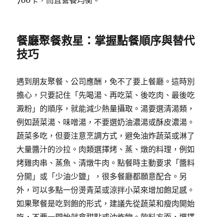
700卡，而且營養均衡。
餐廳聚餐救星：掌握點餐順序與替代
技巧
遇到朋友聚餐、公司應酬，免不了要上餐廳。這時別
擔心，只要記住「先喝湯、再吃菜、後吃肉、最後吃
澱粉」的順序，就能減少熱量攝取。湯要選清湯類，
例如蔬菜湯、味噌湯，不要選奶油濃湯或酥皮濃湯。
蔬菜多吃，但要注意烹調方式，避免油炸蔬菜或淋了
大量醬汁的沙拉。肉類選擇烤、蒸、燉的料理，例如
烤雞肉串、蒸魚、清燉牛肉。點餐時主動要求「醬料
分開」或「少油少鹽」，很多餐廳都願意配合。另
外，可以多點一份燙青菜或涼拌小菜來增加飽足感。
如果聚餐是吃到飽的形式，建議先從蔬菜和瘦肉開始