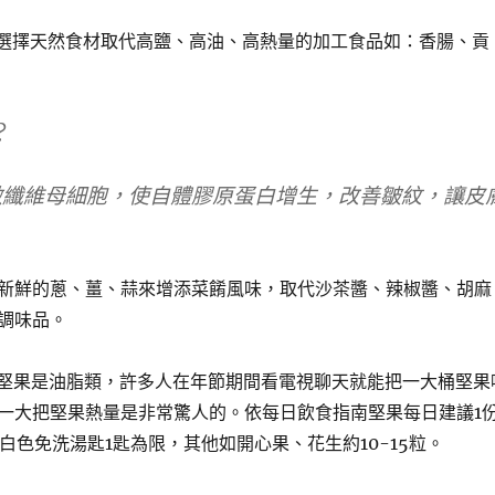
選擇天然食材取代高鹽、高油、高熱量的加工食品如：香腸、貢
?
激纖維母細胞，使自體膠原蛋白增生，改善皺紋，讓皮
新鮮的蔥、薑、蒜來增添菜餚風味，取代沙茶醬、辣椒醬、胡麻
調味品。
堅果是油脂類，許多人在年節期間看電視聊天就能把一大桶堅果
一大把堅果熱量是非常驚人的。依每日飲食指南堅果每日建議1
以白色免洗湯匙1匙為限，其他如開心果、花生約10-15粒。