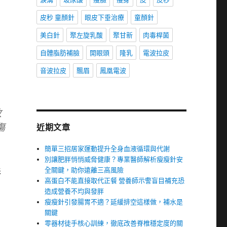
皮秒 童顏針
眼皮下垂治療
童顏針
美白針
聚左旋乳酸
聚甘新
肉毒桿菌
自體脂肪補臉
開眼頭
隆乳
電波拉皮
音波拉皮
飄眉
鳳凰電波
放
傷
近期文章
簡單三招居家運動提升全身血液循環與代謝
別讓肥胖悄悄威脅健康？專業醫師解析瘦瘦針安
全關鍵，助你遠離三高風險
彰
高蛋白不能直接取代正餐 營養師示警盲目補充恐
，
造成營養不均與發胖
瘦瘦針引發腸胃不適？延緩排空這樣做，補水是
關鍵
零器材徒手核心訓練，徹底改善脊椎穩定度的關