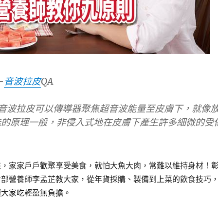
-
音波拉皮
QA
py極線音波拉皮可以傳導器聚焦超音波能量至皮膚下，就像
能的原理一般，非侵入式地在皮膚下產生許多細微的受
來，家家戶戶歡聚享受美食，就怕大魚大肉，常難以維持身材！
食部營養師李孟芷教大家，從年貨採購、製備到上菜的飲食技巧
讓大家吃輕盈無負擔。