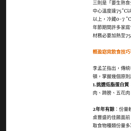
三則是「要生熟食
中心溫度達75˚C
以上，冷藏0-7 
年節期間許多家庭
材務必要加熱至7
輕盈窈窕飲食技巧
李孟芷指出，傳統
頓，掌握幾個原則
1.
挑選低脂蛋白質
肉、蹄膀、五花肉
2
年年有餘
：份量
桌豐盛的佳餚面前
取食物種類份量多