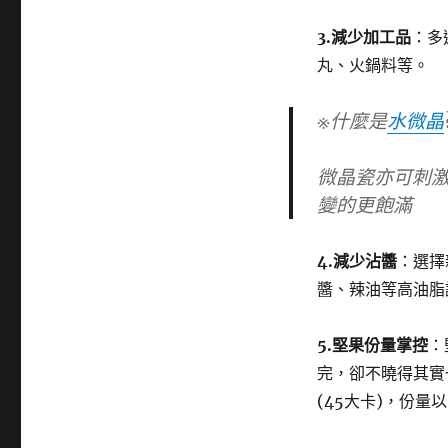
3.
減少加工品
：多
丸、火鍋料等。
※什麼是
水微晶
微晶瓷亦可刺
變的更飽滿
4.
減少沾醬
：選擇
醬、辣油等高油脂
5.
堅果份量掌控
：
完，卻不曉得其實
(45大卡)，份量