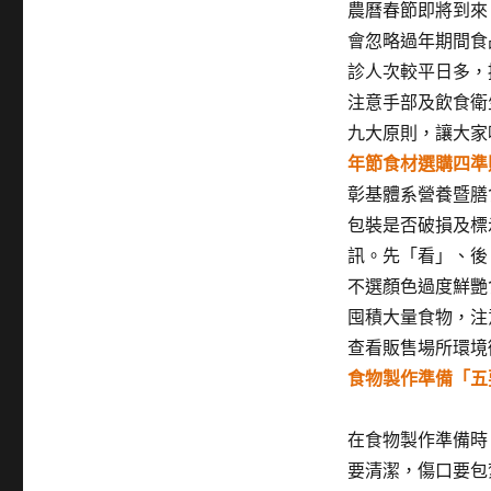
農曆春節即將到來
會忽略過年期間食
診人次較平日多，
注意手部及飲食衛
九大原則，讓大家
年節食材選購四準
彰基體系營養暨膳
包裝是否破損及標
訊。先「看」、後
不選顏色過度鮮艷
囤積大量食物，注
查看販售場所環境
食物製作準備「五
在食物製作準備時
要清潔，傷口要包