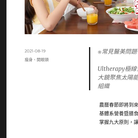
※常見醫美問題
發
2021-08-19
佈
標
瘦身
、
開眼頭
日
籤
Ulthera
期:
大鏡聚焦太陽
組織
農曆春節即將到
基體系營養暨膳
掌握九大原則，