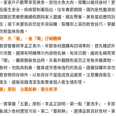
，家家戶戶歡聚享受美食，就怕大魚大肉，常難以維持身材！更
品衛生安全，疾病管制署指出，往年春節期間，國內急性腹瀉就
提醒民眾春節連續假期與家人圍爐、親友聚餐，美食當前應特別
生；接下來要告訴您從年貨採購、製備到上菜的飲食技巧，掌握
吃輕盈無負擔。
則 先「看」、後「聞」仔細觀察
食部營養師李孟芷表示，年節食材選購有四項準則，首先確認外
示完整，選擇有明確標示內容物名稱、有效日期、廠商名稱等資
「聞」，購買散裝食品時，先看外觀顏色是否正常無夾雜異物，
食材，勿挑具刺鼻、酸臭或芳香味強烈的食品。適量採購年貨勿
意食物保存條件，以免保存不當造成食品變質。注意攤商衛生，
衛生、盛裝容器清潔及販賣者個人衛生情形等。
要」原則 注重新鮮、衛生乾淨
，需掌握「五要」原則。李孟芷說明，第一點「要洗手」，手部
紮減少食材遭受污染。第二「要新鮮」，選擇品質良好食材。第