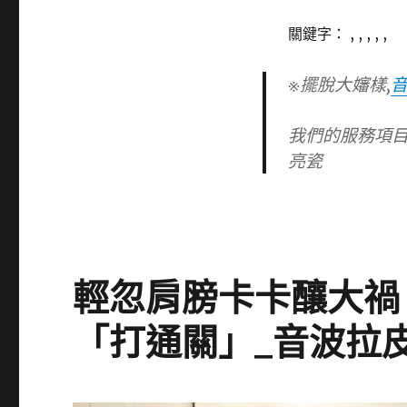
關鍵字： , , , , ,
※擺脫大嬸樣,
我們的服務項目
亮瓷
輕忽肩膀卡卡釀大禍
「打通關」_音波拉