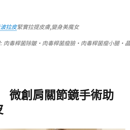
音波拉皮
緊實拉提皮膚,變身美魔女
: 肉毒桿菌除皺‧肉毒桿菌瘦臉‧肉毒桿菌瘦小腿‧
 微創肩關節鏡手術助
皮