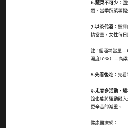
6.
蔬菜不可少
：圍
類、當季蔬菜等提
7.
以茶代酒
：選擇
精當量，女性每日
註:1個酒精當量＝
濃度10%）＝高粱
8.
先看後吃
：先看
9.
走春多活動，過
誼也能將運動融入
更辛苦的減重。
健康醫療網：