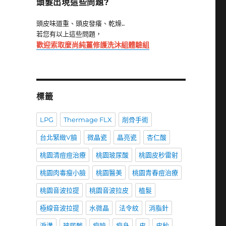
頭髮出現這些問題?
頭皮味道重、頭皮發癢、乾燥..
若您有以上這些問題，
歡迎索取麼尚純薑修護洗沐組體驗組
標籤
LPG
Thermage FLX
削骨手術
台北緊緻V臉
微晶瓷
晶亮瓷
杏仁酸
桃園清痘痘治療
桃園玻尿酸
桃園皮秒雷射
桃園肉毒瘦小臉
桃園醫美
桃園青春痘治療
桃園音波拉提
桃園音波拉皮
植髮
極線音波拉提
水微晶
法令紋
消脂針
淚溝
玻尿酸
瘦臉
瘦身
皮
皮秒