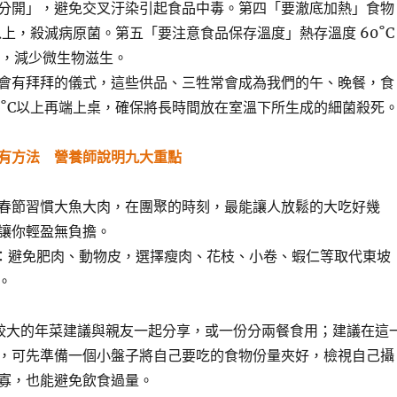
分開」，避免交叉汙染引起食品中毒。第四「要澈底加熱」食物
以上，殺滅病原菌。第五「要注意食品保存溫度」熱存溫度 60˚C
˚C，減少微生物滋生。
會有拜拜的儀式，這些供品、三牲常會成為我們的午、晚餐，食
5˚C以上再端上桌，確保將長時間放在室溫下所生成的細菌殺死
有方法 營養師說明九大重點
春節習慣大魚大肉，在團聚的時刻，最能讓人放鬆的大吃好幾
讓你輕盈無負擔。
：避免肥肉、動物皮，選擇瘦肉、花枝、小卷、蝦仁等取代東坡
。
較大的年菜建議與親友一起分享，或一份分兩餐食用；建議在這
，可先準備一個小盤子將自己要吃的食物份量夾好，檢視自己攝
寡，也能避免飲食過量。