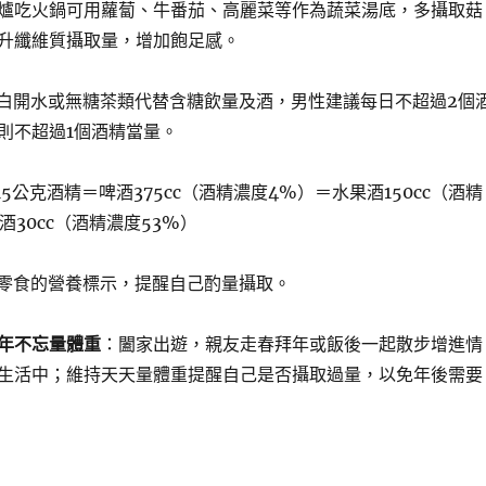
爐吃火鍋可用蘿蔔、牛番茄、高麗菜等作為蔬菜湯底，多攝取菇
升纖維質攝取量，增加飽足感。
白開水或無糖茶類代替含糖飲量及酒，男性建議每日不超過2個
則不超過1個酒精當量。
15公克酒精＝啤酒375cc（酒精濃度4%）＝水果酒150cc（酒精
酒30cc（酒精濃度53%）
零食的營養標示，提醒自己酌量攝取。
年不忘量體重
：闔家出遊，親友走春拜年或飯後一起散步增進情
生活中；維持天天量體重提醒自己是否攝取過量，以免年後需要