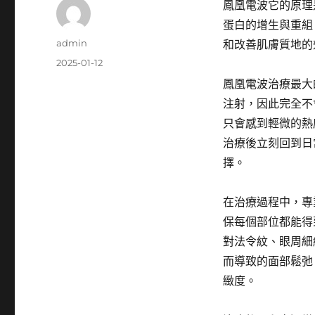
鳳凰電波它的原理
蛋白的增生與重組
作
admin
和改善肌膚質地的
者
發
2025-01-12
佈
鳳凰電波治療最大
日
注射，因此完全不
期:
只會感到輕微的熱
治療後立刻回到日
擇。
在治療過程中，專
保每個部位都能得
對法令紋、眼周細
而導致的面部鬆弛
緻度。