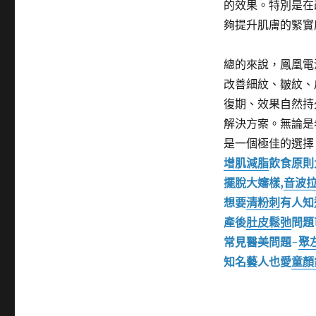
的效果。特別是在
夠提升肌膚的緊實
總的來說，鳳凰電
改善細紋、皺紋、
復期、效果自然持
解決方案。無論是
是一個極佳的選擇
增肌減脂
飲食原則
擺脫大嬸樣,
音波
想要
清粉刺
有人知
產後
肚皮鬆弛
問題
常見醫美問題-
聚
知名藝人也愛
童顏