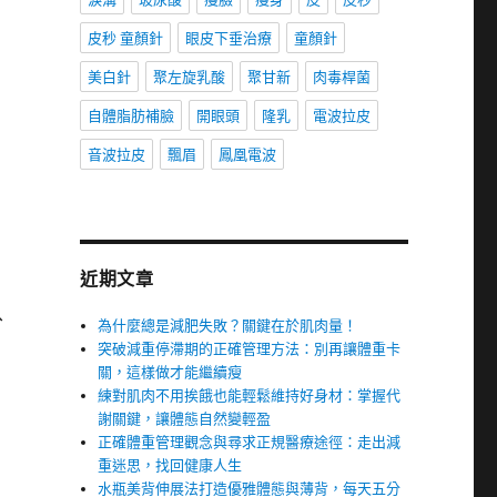
皮秒 童顏針
眼皮下垂治療
童顏針
美白針
聚左旋乳酸
聚甘新
肉毒桿菌
自體脂肪補臉
開眼頭
隆乳
電波拉皮
音波拉皮
飄眉
鳳凰電波
近期文章
、
為什麼總是減肥失敗？關鍵在於肌肉量！
突破減重停滯期的正確管理方法：別再讓體重卡
關，這樣做才能繼續瘦
練對肌肉不用挨餓也能輕鬆維持好身材：掌握代
謝關鍵，讓體態自然變輕盈
正確體重管理觀念與尋求正規醫療途徑：走出減
重迷思，找回健康人生
水瓶美背伸展法打造優雅體態與薄背，每天五分