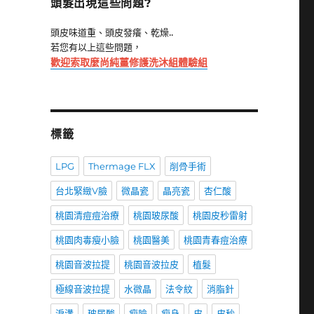
頭髮出現這些問題?
頭皮味道重、頭皮發癢、乾燥..
若您有以上這些問題，
歡迎索取麼尚純薑修護洗沐組體驗組
標籤
LPG
Thermage FLX
削骨手術
台北緊緻V臉
微晶瓷
晶亮瓷
杏仁酸
桃園清痘痘治療
桃園玻尿酸
桃園皮秒雷射
桃園肉毒瘦小臉
桃園醫美
桃園青春痘治療
桃園音波拉提
桃園音波拉皮
植髮
極線音波拉提
水微晶
法令紋
消脂針
淚溝
玻尿酸
瘦臉
瘦身
皮
皮秒