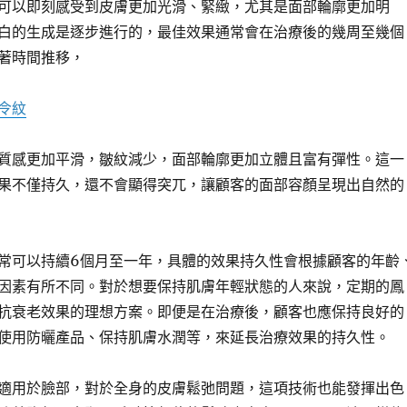
可以即刻感受到皮膚更加光滑、緊緻，尤其是面部輪廓更加明
白的生成是逐步進行的，最佳效果通常會在治療後的幾周至幾個
著時間推移，
令紋
質感更加平滑，皺紋減少，面部輪廓更加立體且富有彈性。這一
果不僅持久，還不會顯得突兀，讓顧客的面部容顏呈現出自然的
常可以持續6個月至一年，具體的效果持久性會根據顧客的年齡
因素有所不同。對於想要保持肌膚年輕狀態的人來說，定期的鳳
抗衰老效果的理想方案。即便是在治療後，顧客也應保持良好的
使用防曬產品、保持肌膚水潤等，來延長治療效果的持久性。
適用於臉部，對於全身的皮膚鬆弛問題，這項技術也能發揮出色