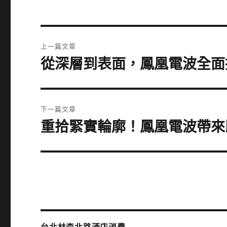
文
上一篇文章
章
從深層到表面，鳳凰電波全面
上
一
導
篇
覽
文
下一篇文章
章:
重拾緊實輪廓！鳳凰電波帶來
下
一
篇
文
章: