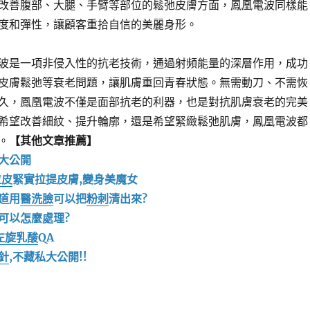
改善腹部、大腿、手臂等部位的鬆弛皮膚方面，鳳凰電波同樣能
度和彈性，讓顧客重拾自信的美麗身形。
波是一項非侵入性的抗老技術，通過射頻能量的深層作用，成功
皮膚鬆弛等衰老問題，讓肌膚重回青春狀態。無需動刀、不需恢
久，鳳凰電波不僅是面部抗老的利器，也是對抗肌膚衰老的完美
希望改善細紋、提升輪廓，還是希望緊緻鬆弛肌膚，鳳凰電波都
。
【其他文章推薦】
大公開
拉皮
緊實拉提皮膚,變身美魔女
道用
醫洗臉
可以把
粉刺
清出來?
可以怎麼處理?
左旋乳酸
QA
針
,不藏私大公開!!