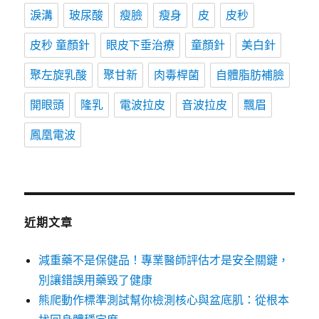
淚溝
玻尿酸
瘦臉
瘦身
皮
皮秒
皮秒 童顏針
眼皮下垂治療
童顏針
美白針
聚左旋乳酸
聚甘新
肉毒桿菌
自體脂肪補臉
開眼頭
隆乳
電波拉皮
音波拉皮
飄眉
鳳凰電波
近期文章
減重藥不是保健品！專業醫師評估才是安全關鍵，
別讓錯誤用藥毀了健康
熊爬動作標準測試幫你檢測核心與盆底肌：從根本