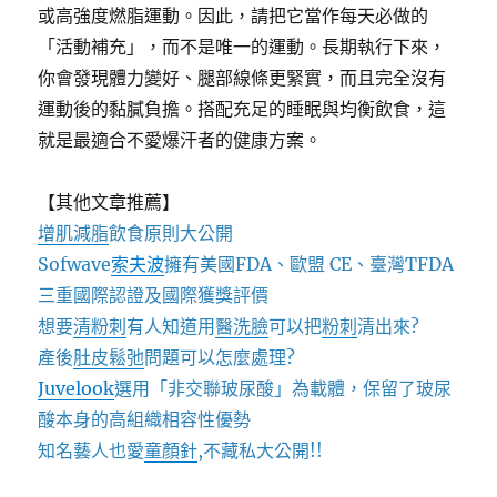
或高強度燃脂運動。因此，請把它當作每天必做的
「活動補充」，而不是唯一的運動。長期執行下來，
你會發現體力變好、腿部線條更緊實，而且完全沒有
運動後的黏膩負擔。搭配充足的睡眠與均衡飲食，這
就是最適合不愛爆汗者的健康方案。
【其他文章推薦】
增肌減脂
飲食原則大公開
Sofwave
索夫波
擁有美國FDA、歐盟 CE、臺灣TFDA
三重國際認證及國際獲獎評價
想要
清粉刺
有人知道用
醫洗臉
可以把
粉刺
清出來?
產後
肚皮鬆弛
問題可以怎麼處理?
Juvelook
選用「非交聯玻尿酸」為載體，保留了玻尿
酸本身的高組織相容性優勢
知名藝人也愛
童顏針
,不藏私大公開!!