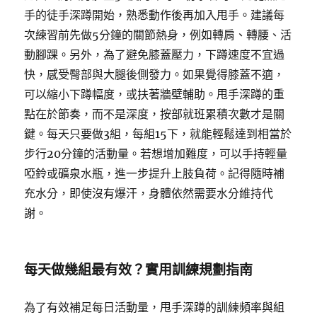
手的徒手深蹲開始，熟悉動作後再加入甩手。建議每
次練習前先做5分鐘的關節熱身，例如轉肩、轉腰、活
動腳踝。另外，為了避免膝蓋壓力，下蹲速度不宜過
快，感受臀部與大腿後側發力。如果覺得膝蓋不適，
可以縮小下蹲幅度，或扶著牆壁輔助。甩手深蹲的重
點在於節奏，而不是深度，按部就班累積次數才是關
鍵。每天只要做3組，每組15下，就能輕鬆達到相當於
步行20分鐘的活動量。若想增加難度，可以手持輕量
啞鈴或礦泉水瓶，進一步提升上肢負荷。記得隨時補
充水分，即使沒有爆汗，身體依然需要水分維持代
謝。
每天做幾組最有效？實用訓練規劃指南
為了有效補足每日活動量，甩手深蹲的訓練頻率與組