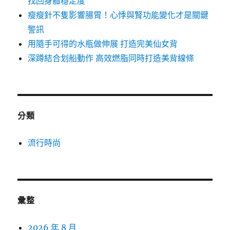
找回身體穩定度
瘦瘦針不隻影響腸胃！心悸與腎功能變化才是關鍵
警訊
用隨手可得的水瓶做伸展 打造完美仙女背
深蹲結合划船動作 高效燃脂同時打造美背線條
分類
流行時尚
彙整
2026 年 8 月