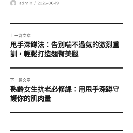
作
發
admin
2026-06-19
者
佈
日
期:
文
上一篇文章
章
甩手深蹲法：告別喘不過氣的激烈重
上
一
訓，輕鬆打造翹臀美腿
導
篇
覽
文
章:
下一篇文章
熟齡女生抗老必修課：用甩手深蹲守
下
一
護你的肌肉量
篇
文
章: