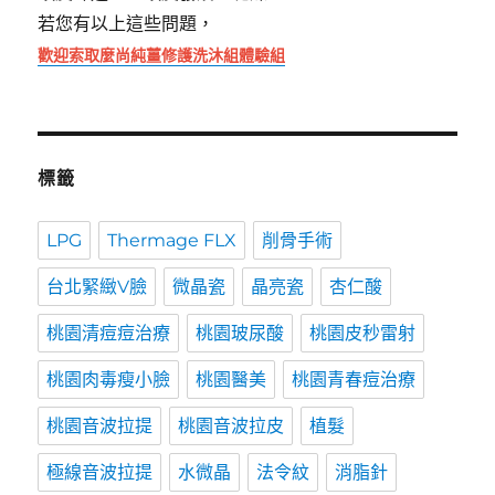
若您有以上這些問題，
歡迎索取麼尚純薑修護洗沐組體驗組
標籤
LPG
Thermage FLX
削骨手術
台北緊緻V臉
微晶瓷
晶亮瓷
杏仁酸
桃園清痘痘治療
桃園玻尿酸
桃園皮秒雷射
桃園肉毒瘦小臉
桃園醫美
桃園青春痘治療
桃園音波拉提
桃園音波拉皮
植髮
極線音波拉提
水微晶
法令紋
消脂針