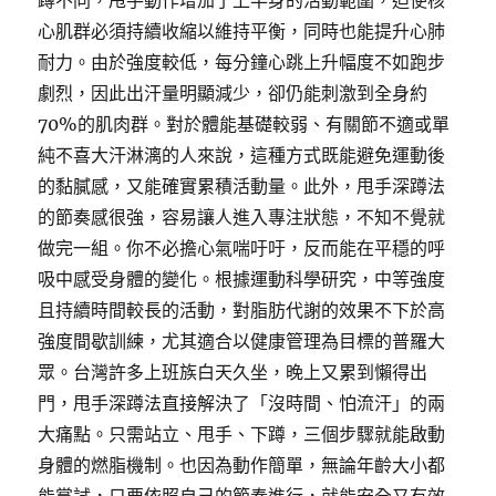
蹲不同，甩手動作增加了上半身的活動範圍，迫使核
心肌群必須持續收縮以維持平衡，同時也能提升心肺
耐力。由於強度較低，每分鐘心跳上升幅度不如跑步
劇烈，因此出汗量明顯減少，卻仍能刺激到全身約
70%的肌肉群。對於體能基礎較弱、有關節不適或單
純不喜大汗淋漓的人來說，這種方式既能避免運動後
的黏膩感，又能確實累積活動量。此外，甩手深蹲法
的節奏感很強，容易讓人進入專注狀態，不知不覺就
做完一組。你不必擔心氣喘吁吁，反而能在平穩的呼
吸中感受身體的變化。根據運動科學研究，中等強度
且持續時間較長的活動，對脂肪代謝的效果不下於高
強度間歇訓練，尤其適合以健康管理為目標的普羅大
眾。台灣許多上班族白天久坐，晚上又累到懶得出
門，甩手深蹲法直接解決了「沒時間、怕流汗」的兩
大痛點。只需站立、甩手、下蹲，三個步驟就能啟動
身體的燃脂機制。也因為動作簡單，無論年齡大小都