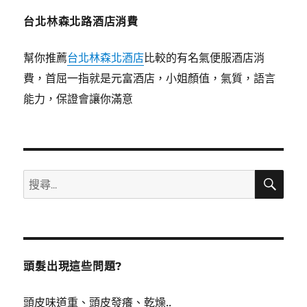
台北林森北路酒店消費
幫你推薦
台北林森北酒店
比較的有名氣便服酒店消
費，首屈一指就是元富酒店，小姐顏值，氣質，語言
能力，保證會讓你滿意
搜
搜
尋
尋
關
鍵
字:
頭髮出現這些問題?
頭皮味道重、頭皮發癢、乾燥..