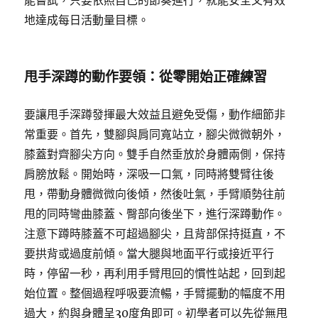
能嘗試，只要依照自己的節奏進行，就能安全又有效
地達成每日活動量目標。
甩手深蹲的動作要領：從零開始正確練習
要讓甩手深蹲發揮最大效益且避免受傷，動作細節非
常重要。首先，雙腳與肩同寬站立，腳尖微微朝外，
膝蓋對齊腳尖方向。雙手自然垂放於身體兩側，保持
肩膀放鬆。開始時，深吸一口氣，同時將雙臂往後
甩，帶動身體微微向後傾，然後吐氣，手臂順勢往前
甩的同時彎曲膝蓋、臀部向後坐下，進行深蹲動作。
注意下蹲時膝蓋不可超過腳尖，且背部保持挺直，不
要拱背或過度前傾。當大腿與地面平行或接近平行
時，停留一秒，再利用手臂甩回的慣性站起，回到起
始位置。整個過程呼吸要流暢，手臂擺動的幅度不用
過大，約與身體呈30度角即可。初學者可以先從無甩