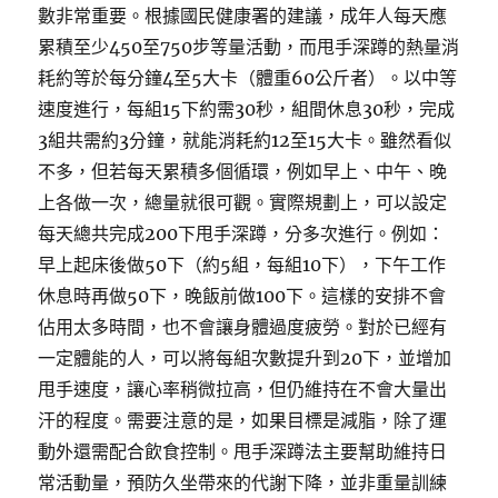
數非常重要。根據國民健康署的建議，成年人每天應
累積至少450至750步等量活動，而甩手深蹲的熱量消
耗約等於每分鐘4至5大卡（體重60公斤者）。以中等
速度進行，每組15下約需30秒，組間休息30秒，完成
3組共需約3分鐘，就能消耗約12至15大卡。雖然看似
不多，但若每天累積多個循環，例如早上、中午、晚
上各做一次，總量就很可觀。實際規劃上，可以設定
每天總共完成200下甩手深蹲，分多次進行。例如：
早上起床後做50下（約5組，每組10下），下午工作
休息時再做50下，晚飯前做100下。這樣的安排不會
佔用太多時間，也不會讓身體過度疲勞。對於已經有
一定體能的人，可以將每組次數提升到20下，並增加
甩手速度，讓心率稍微拉高，但仍維持在不會大量出
汗的程度。需要注意的是，如果目標是減脂，除了運
動外還需配合飲食控制。甩手深蹲法主要幫助維持日
常活動量，預防久坐帶來的代謝下降，並非重量訓練