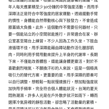
每日建議的活動量。根據台灣國民健康署的建議，成
年人每天應累積至少30分鐘的中等強度活動，而甩手
深蹲法正是符合中等強度的居家運動。透過擺動手臂
的慣性，身體能自然帶動核心與下肢發力，不會造成
膝蓋過大負擔。此外，這個動作不需要任何器材，只
要一個能站立的小空間就能進行，非常適合在家、辦
公室甚至陽台上練習。不少人因為工作久坐，下肢血
液循環不佳，甩手深蹲能藉由蹲站動作活化腿部肌
肉，同時利用手臂甩動來提升上半身的代謝率。長期
下來，不僅能改善體態，還能讓身體更靈活。對於不
喜歡劇烈喘氣、不願換汗衫的人來說，這是一個極具
吸引力的替代方案。更重要的是，甩手深蹲的節奏可
以自行調整，想輕鬆一點就慢速進行，想加點強度就
加快甩手頻率，完全符合個人體能狀況。台灣的夏天
悶熱潮濕，許多人光是在戶外散步就汗如雨下，轉而
選擇冷氣房裡的靜態活動，卻忽略了活動量的累積。